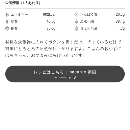
栄養情報（1人あたり）
エネルギー
682kcal
たんぱく質
26.5g
脂質
46.5g
炭水化物
38.4g
糖質
35.6g
食塩相当量
4.3g
材料を炊飯器に入れてボタンを押すだけ。待っているだけで
簡単にとろとろの角煮が仕上がりますよ。ごはんのおかずに
はもちろん、おつまみにもぴったりです。
レシピはこちら｜macaroni動画
macaro-ni.jp