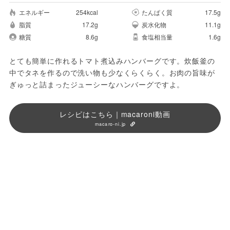
エネルギー
254kcal
たんぱく質
17.5g
脂質
17.2g
炭水化物
11.1g
糖質
8.6g
食塩相当量
1.6g
とても簡単に作れるトマト煮込みハンバーグです。炊飯釜の
中でタネを作るので洗い物も少なくらくらく。お肉の旨味が
ぎゅっと詰まったジューシーなハンバーグですよ。
レシピはこちら｜macaroni動画
macaro-ni.jp