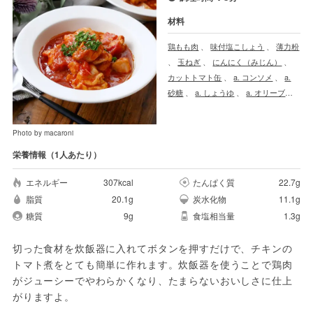
材料
鶏もも肉
、
味付塩こしょう
、
薄力粉
、
玉ねぎ
、
にんにく（みじん）
、
カットトマト缶
、
a. コンソメ
、
a.
砂糖
、
a. しょうゆ
、
a. オリーブオ
イル
、
パセリ
Photo by macaroni
栄養情報（1人あたり）
エネルギー
307kcal
たんぱく質
22.7g
脂質
20.1g
炭水化物
11.1g
糖質
9g
食塩相当量
1.3g
切った食材を炊飯器に入れてボタンを押すだけで、チキンの
トマト煮をとても簡単に作れます。炊飯器を使うことで鶏肉
がジューシーでやわらかくなり、たまらないおいしさに仕上
がりますよ。