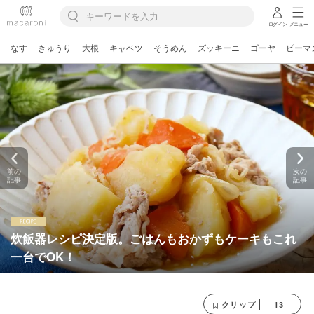
ログイン
メニュー
なす
きゅうり
大根
キャベツ
そうめん
ズッキーニ
ゴーヤ
ピーマ
前の
次の
記事
記事
炊飯器レシピ決定版。ごはんもおかずもケーキもこれ
一台でOK！
13
クリップ