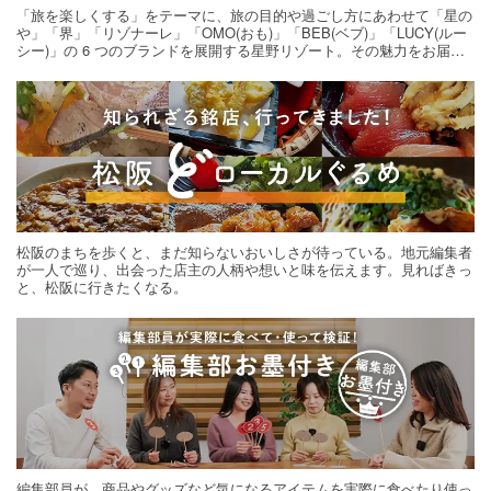
「旅を楽しくする」をテーマに、旅の目的や過ごし方にあわせて「星の
や」「界」「リゾナーレ」「OMO(おも)」「BEB(ベブ)」「LUCY(ルー
シー)」の 6 つのブランドを展開する星野リゾート。その魅力をお届け
する旅の連載。次の旅先探しのヒントにいかがですか？
松阪のまちを歩くと、まだ知らないおいしさが待っている。地元編集者
が一人で巡り、出会った店主の人柄や想いと味を伝えます。見ればきっ
と、松阪に行きたくなる。
編集部員が、商品やグッズなど気になるアイテムを実際に食べたり使っ