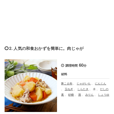
2. 人気の和食おかずを簡単に。肉じゃが
60
調理時間
分
材料
豚こま肉
、
じゃがいも
、
にんじん
、
玉ねぎ
、
しらたき
、
水
、
だしの
素
、
砂糖
、
酒
、
みりん
、
しょうゆ