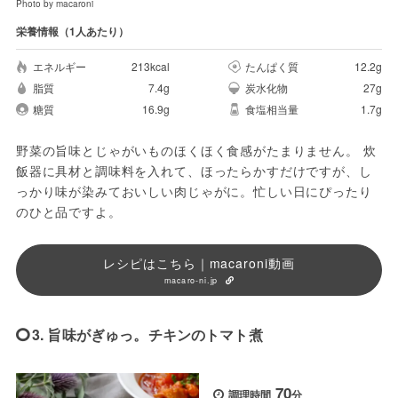
Photo by macaroni
栄養情報（1人あたり）
エネルギー
213kcal
たんぱく質
12.2g
脂質
7.4g
炭水化物
27g
糖質
16.9g
食塩相当量
1.7g
野菜の旨味とじゃがいものほくほく食感がたまりません。 炊
飯器に具材と調味料を入れて、ほったらかすだけですが、し
っかり味が染みておいしい肉じゃがに。忙しい日にぴったり
のひと品ですよ。
レシピはこちら｜macaroni動画
macaro-ni.jp
3. 旨味がぎゅっ。チキンのトマト煮
70
調理時間
分