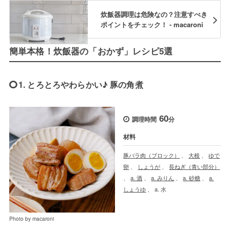
炊飯器調理は危険なの？注意すべき
ポイントをチェック！ - macaroni
簡単本格！炊飯器の「おかず」レシピ5選
1. とろとろやわらかい♪ 豚の角煮
60
調理時間
分
材料
豚バラ肉（ブロック）
、
大根
、
ゆで
卵
、
しょうが
、
長ねぎ（青い部分）
、
a. 酒
、
a. みりん
、
a. 砂糖
、
a.
しょうゆ
、
a. 水
Photo by macaroni