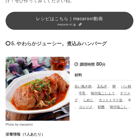
け！ぜひ作ってみてくださいね。
レシピはこちら｜macaroni動画
macaro-ni.jp
5. やわらかジューシー。煮込みハンバーグ
80
調理時間
分
材料
合い挽き肉
、
玉ねぎ
、
卵
、
パン粉
、
牛乳
、
味付塩こしょう
、
ナツメ
グ
、
しめじ
、
カットトマト缶
、
水
、
コンソメ
、
砂糖
、
味付塩こしょ
う
、
しょうゆ
、
パセリ
Photo by macaroni
栄養情報（1人あたり）