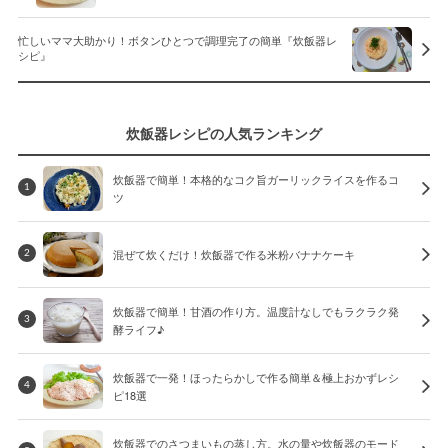
忙しいママ大助かり！ボタンひとつで調理完了の簡単『炊飯器レ
シピ』
炊飯器レシピの人気ランキング
炊飯器で簡単！本格的なコク旨ガーリックライスを作るコ
1
ツ
混ぜて炊くだけ！炊飯器で作る米粉バナナケーキ
2
炊飯器で簡単！甘酒の作り方。温度計なしでもラクラク発
3
酵ライフ♪
炊飯器で一発！ほったらかしで作る簡単＆極上おかずレシ
4
ピ18選
炊飯器でのさつまいもの蒸し方。水の量や炊飯器のモード