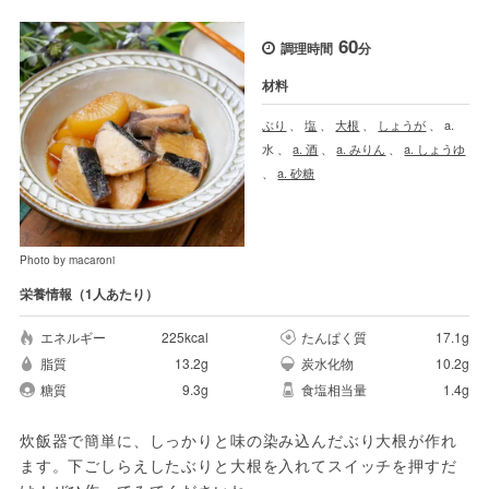
60
調理時間
分
材料
ぶり
、
塩
、
大根
、
しょうが
、
a.
水
、
a. 酒
、
a. みりん
、
a. しょうゆ
、
a. 砂糖
Photo by macaroni
栄養情報（1人あたり）
エネルギー
225kcal
たんぱく質
17.1g
脂質
13.2g
炭水化物
10.2g
糖質
9.3g
食塩相当量
1.4g
炊飯器で簡単に、しっかりと味の染み込んだぶり大根が作れ
ます。下ごしらえしたぶりと大根を入れてスイッチを押すだ