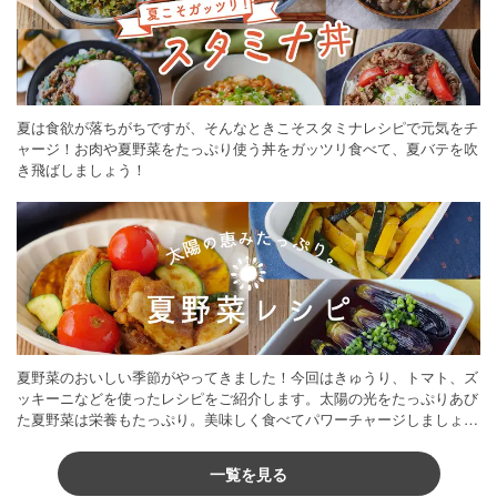
夏は食欲が落ちがちですが、そんなときこそスタミナレシピで元気をチ
ャージ！お肉や夏野菜をたっぷり使う丼をガッツリ食べて、夏バテを吹
き飛ばしましょう！
夏野菜のおいしい季節がやってきました！今回はきゅうり、トマト、ズ
ッキーニなどを使ったレシピをご紹介します。太陽の光をたっぷりあび
た夏野菜は栄養もたっぷり。美味しく食べてパワーチャージしましょう
♪
一覧を見る