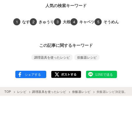
人気の検索キーワード
1
なす
2
きゅうり
3
大根
4
キャベツ
5
そうめん
この記事に関するキーワード
調理器具を使ったレシピ
炊飯器レシピ
TOP
レシピ
調理器具を使ったレシピ
炊飯器レシピ
炊飯器レシピ決定版。ご