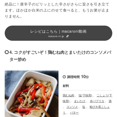
絶品に！唐辛子のピリッとした辛さがさらに旨さを引き立て
ます。ほかほか白米の上にのせて食べると、もうお箸が止ま
りません。
レシピはこちら｜macaroni動画
macaro-ni.jp
4. コクがすごいぞ！鶏むね肉とまいたけのコンソメバ
ター炒め
10
調理時間
分
材料
鶏むね肉
、
塩(下味用)
、
こしょう(下
味用)
、
まいたけ
、
赤パプリカ
、
酒
、
コンソメ
、
塩
、
粗びき黒こしょ
う
、
バター