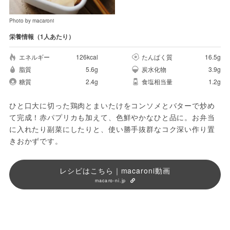
Photo by macaroni
栄養情報（1人あたり）
エネルギー
126kcal
たんぱく質
16.5g
脂質
5.6g
炭水化物
3.9g
糖質
2.4g
食塩相当量
1.2g
ひと口大に切った鶏肉とまいたけをコンソメとバターで炒め
て完成！赤パプリカも加えて、色鮮やかなひと品に。お弁当
に入れたり副菜にしたりと、使い勝手抜群なコク深い作り置
きおかずです。
レシピはこちら｜macaroni動画
macaro-ni.jp