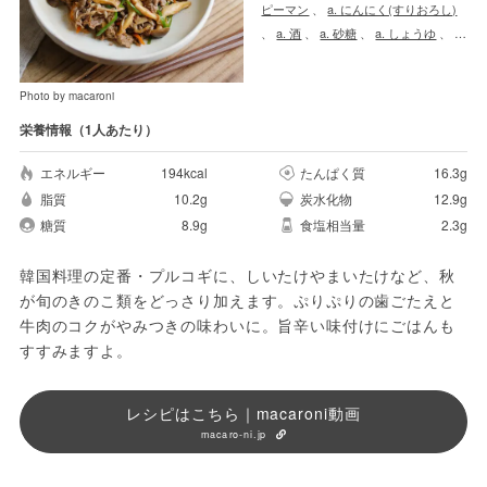
ピーマン
、
a. にんにく(すりおろし)
、
a. 酒
、
a. 砂糖
、
a. しょうゆ
、
a.
豆板醤
、
a. コチュジャン
、
ごま油
Photo by macaroni
栄養情報（1人あたり）
エネルギー
194kcal
たんぱく質
16.3g
脂質
10.2g
炭水化物
12.9g
糖質
8.9g
食塩相当量
2.3g
韓国料理の定番・プルコギに、しいたけやまいたけなど、秋
が旬のきのこ類をどっさり加えます。ぷりぷりの歯ごたえと
牛肉のコクがやみつきの味わいに。旨辛い味付けにごはんも
すすみますよ。
レシピはこちら｜macaroni動画
macaro-ni.jp