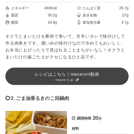
エネルギー
492kcal
たんぱく質
26.7g
脂質
30.2g
炭水化物
27g
糖質
24.8g
食塩相当量
3.1g
オクラとまいたけを豚肉で巻いて、甘辛いタレで味付けして
作る肉巻きです。濃いめの味付けなので冷めてもおいしく、
お弁当にもぴったりで喜ばれることまちがいなし！オクラと
まいたけの歯ごたえがクセになるひと品です。
レシピはこちら｜macaroni動画
macaro-ni.jp
2. ごま油香るきのこ回鍋肉
20
調理時間
分
材料