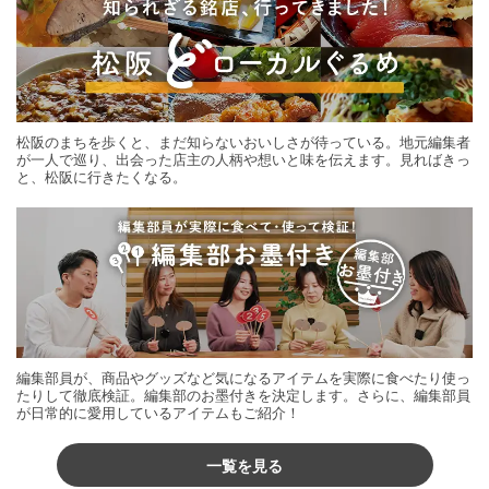
松阪のまちを歩くと、まだ知らないおいしさが待っている。地元編集者
が一人で巡り、出会った店主の人柄や想いと味を伝えます。見ればきっ
と、松阪に行きたくなる。
編集部員が、商品やグッズなど気になるアイテムを実際に食べたり使っ
たりして徹底検証。編集部のお墨付きを決定します。さらに、編集部員
が日常的に愛用しているアイテムもご紹介！
一覧を見る