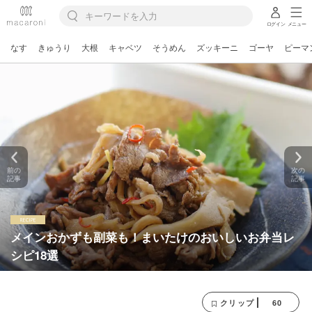
ログイン
メニュー
なす
きゅうり
大根
キャベツ
そうめん
ズッキーニ
ゴーヤ
ピーマ
前の
次の
記事
記事
メインおかずも副菜も！まいたけのおいしいお弁当レ
シピ18選
60
クリップ