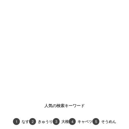
人気の検索キーワード
1
なす
2
きゅうり
3
大根
4
キャベツ
5
そうめん