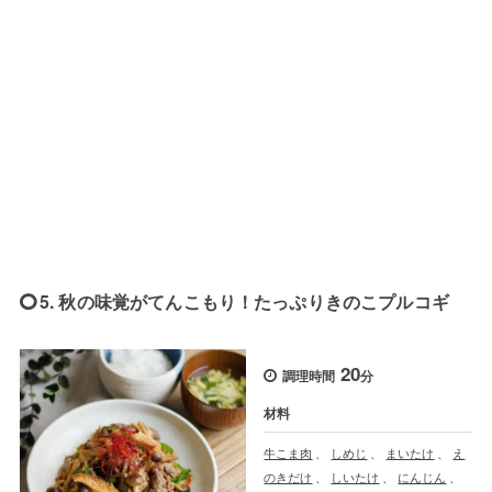
5. 秋の味覚がてんこもり！たっぷりきのこプルコギ
20
調理時間
分
材料
牛こま肉
、
しめじ
、
まいたけ
、
え
のきだけ
、
しいたけ
、
にんじん
、