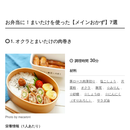
お弁当に！まいたけを使った【メインおかず】7選
1. オクラとまいたけの肉巻き
30
調理時間
分
材料
豚ロース肉薄切り
、
塩こしょう
、
片
栗粉
、
オクラ
、
舞茸
、
☆みりん
、
☆砂糖
、
☆しょうゆ
、
☆にんにく
（すりおろし）
、
サラダ油
Photo by macaroni
栄養情報（1人あたり）