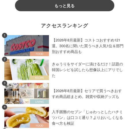
もっと見る
アクセスランキング
1
【2026年8月最新】コストコおすすめ121
選。300名に聞いた買うべき人気1位＆部門
別おすすめ商品も
2
きゅうりをサイダーに漬けるだけ！話題の
韓国レシピを試したら想像以上にアリでし
た
3
【2026年8月最新】セリアで買うべきおす
すめ商品総まとめ。雑貨や収納グッズも
4
入手困難のセブン「じゅわっとしたハチミ
ツパン」は口コミ通り？よりおいしくなる
食べ方も検証