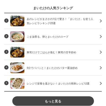
まいたけの人気ランキング
あのレシピがまさかの1位で驚き！「まいたけ」を使う人
1
気レシピランキング25選
ごま油香る。卵とまいたけのスープ
2
舞茸だけでごはんが進む！舞茸の甘辛炒め
3
5分でパパッと！まいたけのバター醤油炒め
4
レンジで栄養を逃さない！まいたけの簡単レシピ12選
5
もっと見る