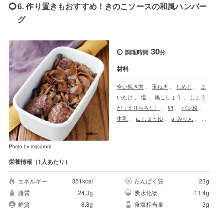
6. 作り置きもおすすめ！きのこソースの和風ハンバー
グ
30
調理時間
分
材料
合い挽き肉
、
玉ねぎ
、
しめじ
、
ま
いたけ
、
塩
、
黒こしょう
、
しょう
が（すりおろし）
、
卵
、
パン粉
、
牛乳
、
a. しょうゆ
、
a. みりん
、
a.
オイスターソース
、
サラダ油
Photo by macaroni
栄養情報（1人あたり）
エネルギー
351kcal
たんぱく質
23g
脂質
24.3g
炭水化物
11.4g
糖質
8.8g
食塩相当量
3g