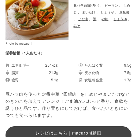
豚バラ肉(薄切り)
、
ピーマン
、
しめ
じ
、
まいたけ
、
しょうが
、
豆板醤
、
ごま油
、
酒
、
砂糖
、
しょうゆ
、
みそ
Photo by macaroni
栄養情報（1人あたり）
エネルギー
254kcal
たんぱく質
9.5g
脂質
21.3g
炭水化物
7.5g
糖質
5.1g
食塩相当量
1.7g
豚バラ肉を使った定番中華 "回鍋肉" をしめじやまいたけなど
のきのこを加えてアレンジ！ごま油がふわっと香り、食欲を
誘うひと品です。作り置きにしておけば、食べたいときにい
つでも食べられますよ。
レシピはこちら｜macaroni動画