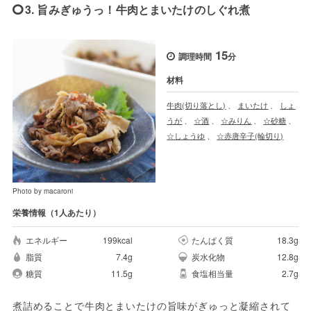
3. 旨みぎゅうっ！牛肉とまいたけのしぐれ煮
15
調理時間
分
材料
牛肉(切り落とし)
、
まいたけ
、
しょ
うが
、
☆酒
、
☆みりん
、
☆砂糖
、
☆しょうゆ
、
☆赤唐辛子(輪切り)
Photo by macaroni
栄養情報（1人あたり）
エネルギー
199kcal
たんぱく質
18.3g
脂質
7.4g
炭水化物
12.8g
糖質
11.5g
食塩相当量
2.7g
煮詰めることで牛肉とまいたけの旨味がぎゅっと凝縮されて