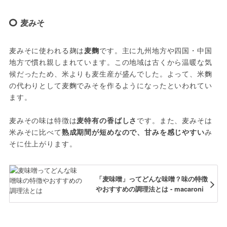
麦みそ
麦みそに使われる麹は
麦麴
です。主に九州地方や四国・中国
地方で慣れ親しまれています。この地域は古くから温暖な気
候だったため、米よりも麦生産が盛んでした。よって、米麴
の代わりとして麦麴でみそを作るようになったといわれてい
ます。
麦みその味は特徴は
麦特有の香ばしさ
です。また、麦みそは
米みそに比べて
熟成期間が短めなので、甘みを感じやすい
み
そに仕上がります。
「麦味噌」ってどんな味噌？味の特徴
やおすすめの調理法とは - macaroni