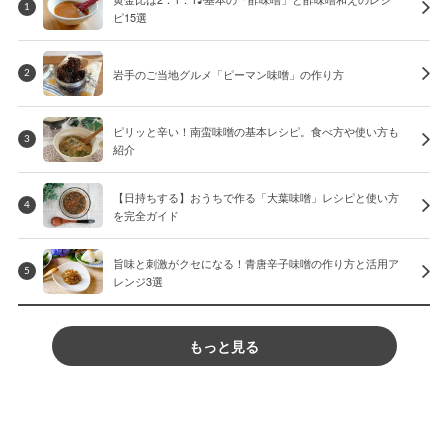
1
ピ15選
岩手のご当地グルメ「ピーマン味噌」の作り方
2
ピリッと辛い！南蛮味噌の基本レシピ。食べ方や使い方も
3
紹介
【日持ちする】おうちで作る「大葉味噌」レシピと使い方
4
を完全ガイド
旨味と刺激がクセになる！青唐辛子味噌の作り方と活用ア
5
レンジ3選
もっと見る