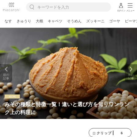
ログイン
メニュー
なす
きゅうり
大根
キャベツ
そうめん
ズッキーニ
ゴーヤ
ピーマ
前の
次の
記事
記事
みその種類と特徴一覧！違いと選び方を知りワンラン
ク上の料理に
6
クリップ