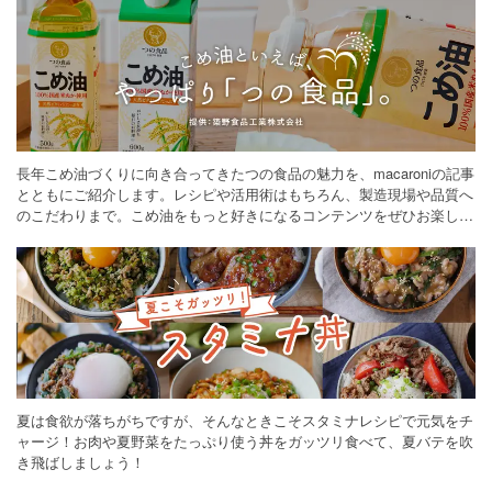
長年こめ油づくりに向き合ってきたつの食品の魅力を、macaroniの記事
とともにご紹介します。レシピや活用術はもちろん、製造現場や品質へ
のこだわりまで。こめ油をもっと好きになるコンテンツをぜひお楽しみ
ください。
夏は食欲が落ちがちですが、そんなときこそスタミナレシピで元気をチ
ャージ！お肉や夏野菜をたっぷり使う丼をガッツリ食べて、夏バテを吹
き飛ばしましょう！