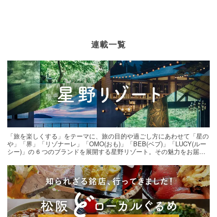
連載一覧
「旅を楽しくする」をテーマに、旅の目的や過ごし方にあわせて「星の
や」「界」「リゾナーレ」「OMO(おも)」「BEB(ベブ)」「LUCY(ルー
シー)」の 6 つのブランドを展開する星野リゾート。その魅力をお届け
する旅の連載。次の旅先探しのヒントにいかがですか？