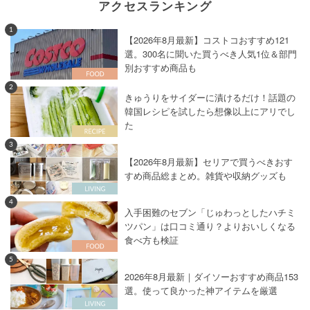
アクセスランキング
1
【2026年8月最新】コストコおすすめ121
選。300名に聞いた買うべき人気1位＆部門
別おすすめ商品も
2
きゅうりをサイダーに漬けるだけ！話題の
韓国レシピを試したら想像以上にアリでし
た
3
【2026年8月最新】セリアで買うべきおす
すめ商品総まとめ。雑貨や収納グッズも
4
入手困難のセブン「じゅわっとしたハチミ
ツパン」は口コミ通り？よりおいしくなる
食べ方も検証
5
2026年8月最新｜ダイソーおすすめ商品153
選。使って良かった神アイテムを厳選