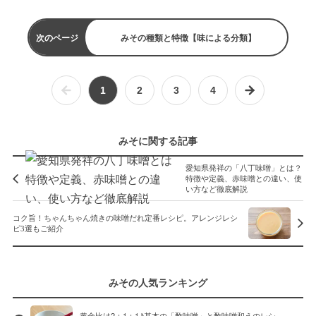
次のページ
みその種類と特徴【味による分類】
1
2
3
4
みそに関する記事
愛知県発祥の「八丁味噌」とは？
特徴や定義、赤味噌との違い、使
い方など徹底解説
コク旨！ちゃんちゃん焼きの味噌だれ定番レシピ。アレンジレシ
ピ3選もご紹介
みその人気ランキング
黄金比は2：1：1♪基本の「酢味噌」と酢味噌和えのレシ