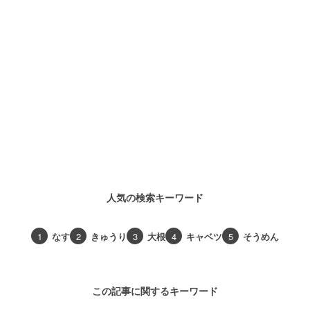
人気の検索キーワード
1
なす
2
きゅうり
3
大根
4
キャベツ
5
そうめん
この記事に関するキーワード