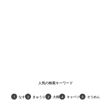
人気の検索キーワード
1
なす
2
きゅうり
3
大根
4
キャベツ
5
そうめん