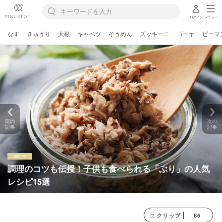
ログイン
メニュー
なす
きゅうり
大根
キャベツ
そうめん
ズッキーニ
ゴーヤ
ピーマ
前の
次の
記事
記事
調理のコツも伝授！子供も食べられる「ぶり」の人気
レシピ15選
86
クリップ