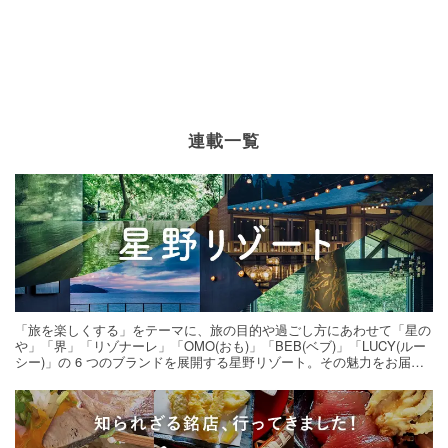
連載一覧
「旅を楽しくする」をテーマに、旅の目的や過ごし方にあわせて「星の
や」「界」「リゾナーレ」「OMO(おも)」「BEB(ベブ)」「LUCY(ルー
シー)」の 6 つのブランドを展開する星野リゾート。その魅力をお届け
する旅の連載。次の旅先探しのヒントにいかがですか？