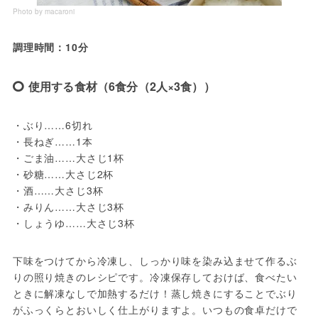
Photo by macaroni
調理時間：10分
使用する食材（6食分（2人×3食））
・ぶり……6切れ
・長ねぎ……1本
・ごま油……大さじ1杯
・砂糖……大さじ2杯
・酒……大さじ3杯
・みりん……大さじ3杯
・しょうゆ……大さじ3杯
下味をつけてから冷凍し、しっかり味を染み込ませて作るぶ
りの照り焼きのレシピです。冷凍保存しておけば、食べたい
ときに解凍なしで加熱するだけ！蒸し焼きにすることでぶり
がふっくらとおいしく仕上がりますよ。いつもの食卓だけで