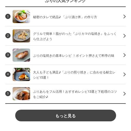
ぶりの人気ランキング
秘密のタレで絶品♪ 「ぶり漬け丼」の作り方
1
グリルで簡単！脂がのった『ぶりカマの塩焼き』をふっく
2
ら仕上げよう
ぶりの塩焼きの基本レシピ ！ポイント押さえて料亭の味
3
大人も子ども満足♪「ぶりの照り焼き」に合わせる献立レ
4
シピ15選！
ぶりあらをフル活用！おすすめレシピ13選と下処理のコツ
5
をご紹介♪
もっと見る