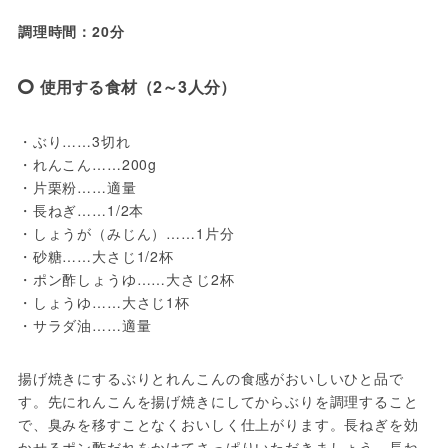
調理時間：20分
使用する食材（2～3人分）
・ぶり……3切れ
・れんこん……200g
・片栗粉……適量
・長ねぎ……1/2本
・しょうが（みじん）……1片分
・砂糖……大さじ1/2杯
・ポン酢しょうゆ……大さじ2杯
・しょうゆ……大さじ1杯
・サラダ油……適量
揚げ焼きにするぶりとれんこんの食感がおいしいひと品で
す。先にれんこんを揚げ焼きにしてからぶりを調理すること
で、臭みを移すことなくおいしく仕上がります。長ねぎを効
かせるポン酢だれをかけてさっぱりいただきましょう。長ね