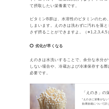
て摂取したい栄養素です。 
ビタミンB群は、水溶性のビタミンのため
しまいます。えのきは洗わずに汚れを落と
さず摂ることができますよ。（※1,2,3,4,5
劣化が早くなる
えのきは水洗いすることで、余分な水分が
しない場合や、冷蔵および冷凍保存する際
必要です。
「えのき」の
【管理栄養士執筆】
“えのきに栄養がな
効果効能について詳
おすすめの食べ方も