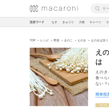
注目ワード
なす
きゅうり
大根
キャベツ
そ
TOP
レシピ
野菜
きのこ
えのき
えのきは洗う
え
は
えのき
食べら
ない？
簡単投票