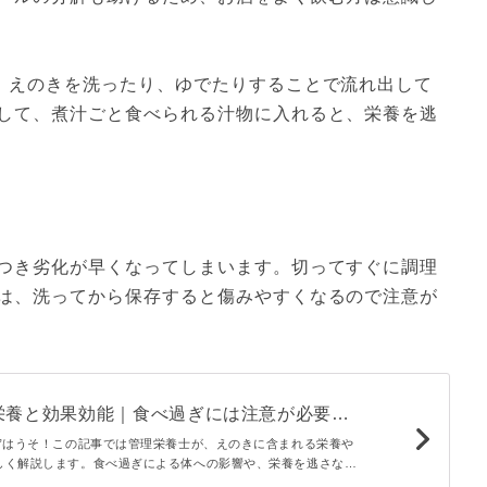
、えのきを洗ったり、ゆでたりすることで流れ出して
して、煮汁ごと食べられる汁物に入れると、栄養を逃
）
つき劣化が早くなってしまいます。切ってすぐに調理
は、洗ってから保存すると傷みやすくなるので注意が
栄養と効果効能｜食べ過ぎには注意が必要？
 - macaroni
い”はうそ！この記事では管理栄養士が、えのきに含まれる栄養や
しく解説します。食べ過ぎによる体への影響や、栄養を逃さない
必見です。えのきの栄養を知って、食卓に上手に取り入れましょ