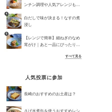
ンチン調理や人気アレンジも紹
介
4
白だしで味が決まる！なすの煮
浸し
5
【レンジで簡単】細ねぎのなめ
茸がけ｜あと一品にぴったり副
菜
すべて見る
人気投票に参加
長崎のおすすめのお土産は？
さば水煮缶を使うおすすめレシ