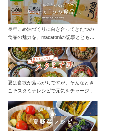
長年こめ油づくりに向き合ってきたつの
食品の魅力を、macaroniの記事とともに
ご紹介します。レシピや活用術はもちろ
ん、製造現場や品質へのこだわりまで。
こめ油をもっと好きになるコンテンツを
ぜひお楽しみください。
夏は食欲が落ちがちですが、そんなとき
こそスタミナレシピで元気をチャージ！
お肉や夏野菜をたっぷり使う丼をガッツ
リ食べて、夏バテを吹き飛ばしましょ
う！