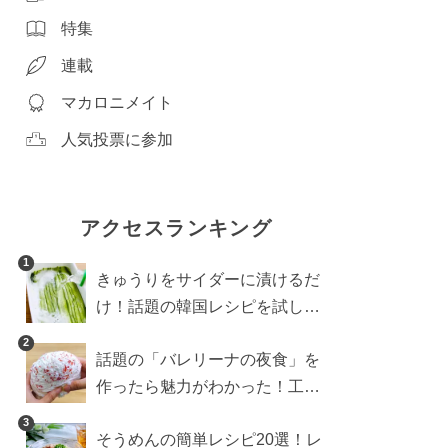
特集
連載
マカロニメイト
人気投票に参加
アクセスランキング
1
きゅうりをサイダーに漬けるだ
け！話題の韓国レシピを試した
ら想像以上にアリでした
2
話題の「バレリーナの夜食」を
作ったら魅力がわかった！工程
10分の作り方
3
そうめんの簡単レシピ20選！レ