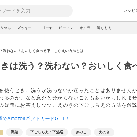
レシピ
うめん
ズッキーニ
ゴーヤ
ピーマン
オクラ
鶏もも肉
？洗わない？おいしく食べる下ごしらえの方法とは
のきは洗う？洗わない？おいしく食
を使うとき、洗うか洗わないか迷ったことはありません
れるのか、など意外と分からないことも多いかもしれま
の疑問にお答えしつつ、えのきの下ごしらえの方法を解
でAmazonギフトカードGET！
野菜
下ごしらえ・下処理
きのこ
えのき