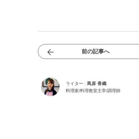
前の記事へ
ライター :
馬原 香織
料理家/料理教室主宰/調理師