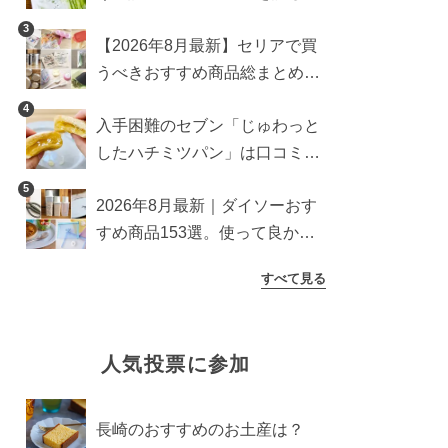
ら想像以上にアリでした
3
【2026年8月最新】セリアで買
うべきおすすめ商品総まとめ。
雑貨や収納グッズも
4
入手困難のセブン「じゅわっと
したハチミツパン」は口コミ通
り？よりおいしくなる食べ方も
5
2026年8月最新｜ダイソーおす
検証
すめ商品153選。使って良かっ
た神アイテムを厳選
すべて見る
人気投票に参加
長崎のおすすめのお土産は？