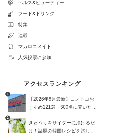
ヘルス&ビューティー
フード&ドリンク
特集
連載
マカロニメイト
人気投票に参加
アクセスランキング
1
【2026年8月最新】コストコお
すすめ121選。300名に聞いた買
うべき人気1位＆部門別おすす
2
きゅうりをサイダーに漬けるだ
め商品も
け！話題の韓国レシピを試した