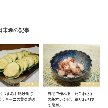
田未希の記事
分おつまみ】絶妙歯ざ
自宅で作れる「たこわさ」
 ズッキーニの黄金焼き
の基本レシピ。練りわさび
で簡単♪