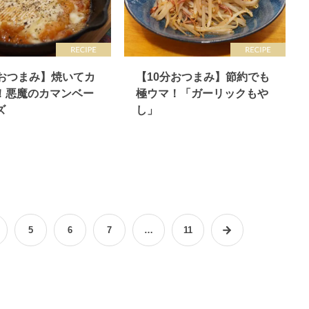
分おつまみ】焼いてカ
【10分おつまみ】節約でも
！悪魔のカマンベー
極ウマ！「ガーリックもや
ズ
し」
5
6
7
…
11