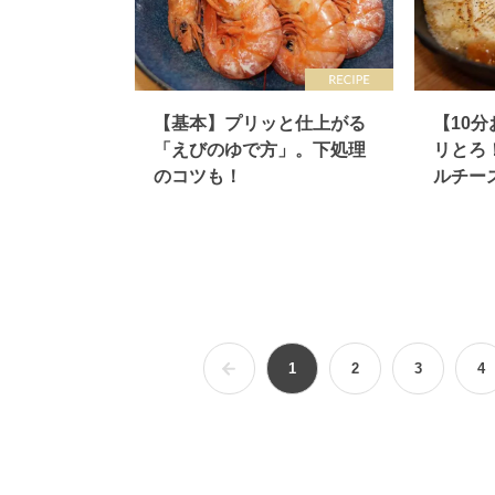
【基本】プリッと仕上がる
【10
「えびのゆで方」。下処理
リとろ
のコツも！
ルチー
1
2
3
4