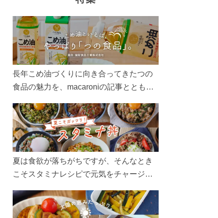
長年こめ油づくりに向き合ってきたつの
食品の魅力を、macaroniの記事とともに
ご紹介します。レシピや活用術はもちろ
ん、製造現場や品質へのこだわりまで。
こめ油をもっと好きになるコンテンツを
ぜひお楽しみください。
夏は食欲が落ちがちですが、そんなとき
こそスタミナレシピで元気をチャージ！
お肉や夏野菜をたっぷり使う丼をガッツ
リ食べて、夏バテを吹き飛ばしましょ
う！