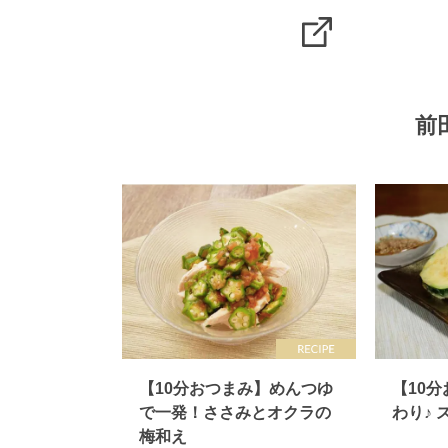
前
【10分おつまみ】めんつゆ
【10
で一発！ささみとオクラの
わり♪
梅和え