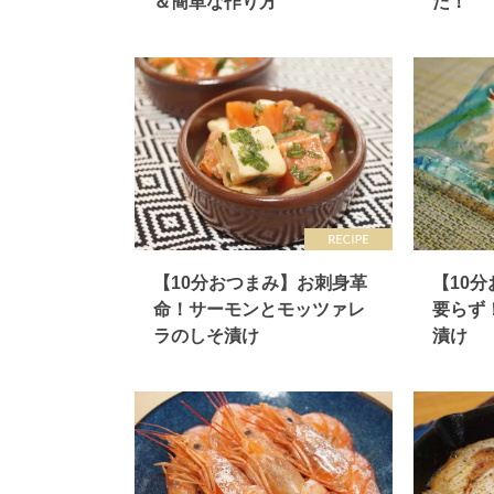
＆簡単な作り方
た！
【10分おつまみ】お刺身革
【10
命！サーモンとモッツァレ
要らず
ラのしそ漬け
漬け