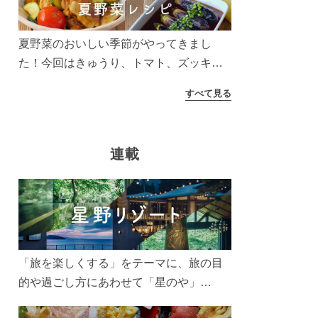
夏野菜のおいしい季節がやってきまし
た！今回はきゅうり、トマト、ズッキー
ニなどを使ったレシピをご紹介します。
すべて見る
太陽の光をたっぷりあびた夏野菜は栄養
もたっぷり。美味しく食べてパワーチャ
ージしましょう♪
連載
「旅を楽しくする」をテーマに、旅の目
的や過ごし方にあわせて「星のや」
「界」「リゾナーレ」「OMO(おも)」「B