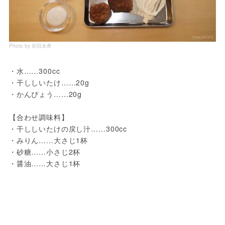
Photo by 前田未希
・水……300cc

・干ししいたけ……20g

・かんぴょう……20g

【合わせ調味料】

・干ししいたけの戻し汁……300cc

・みりん……大さじ1杯

・砂糖……小さじ2杯

・醤油……大さじ1杯