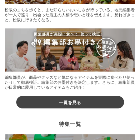
松阪のまちを歩くと、まだ知らないおいしさが待っている。地元編集者
が一人で巡り、出会った店主の人柄や想いと味を伝えます。見ればきっ
と、松阪に行きたくなる。
編集部員が、商品やグッズなど気になるアイテムを実際に食べたり使っ
たりして徹底検証。編集部のお墨付きを決定します。さらに、編集部員
が日常的に愛用しているアイテムもご紹介！
一覧を見る
特集一覧