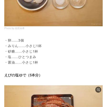
Photo by 前田未希
・卵……3個

・みりん……小さじ1杯

・砂糖……小さじ1杯

・塩……ひとつまみ

・醤油……小さじ1杯
えびの塩ゆで（5本分）