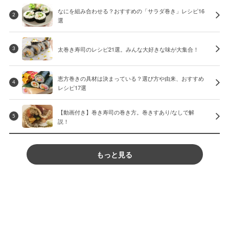
なにを組み合わせる？おすすめの「サラダ巻き」レシピ16
2
選
太巻き寿司のレシピ21選。みんな大好きな味が大集合！
3
恵方巻きの具材は決まっている？選び方や由来、おすすめ
4
レシピ17選
【動画付き】巻き寿司の巻き方。巻きすあり/なしで解
5
説！
もっと見る