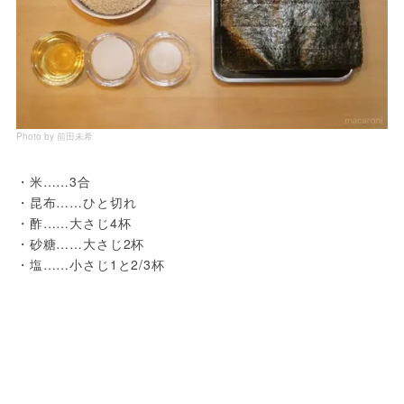
Photo by 前田未希
・米……3合

・昆布……ひと切れ

・酢……大さじ4杯

・砂糖……大さじ2杯

・塩……小さじ1と2/3杯