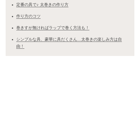
定番の具で♪ 太巻きの作り方
作り方のコツ
巻きすが無ければラップで巻く方法も！
シンプルな具、豪華に具だくさん…太巻きの楽しみ方は自
由！