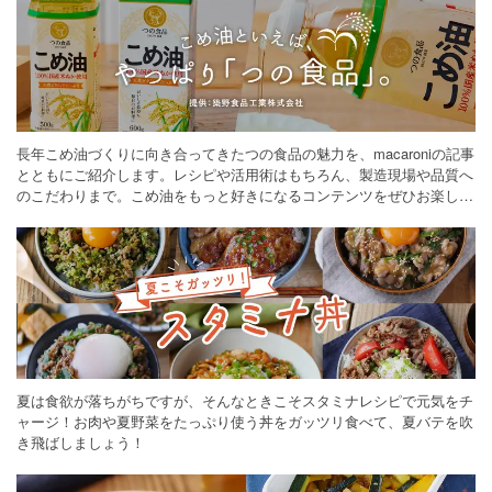
長年こめ油づくりに向き合ってきたつの食品の魅力を、macaroniの記事
とともにご紹介します。レシピや活用術はもちろん、製造現場や品質へ
のこだわりまで。こめ油をもっと好きになるコンテンツをぜひお楽しみ
ください。
夏は食欲が落ちがちですが、そんなときこそスタミナレシピで元気をチ
ャージ！お肉や夏野菜をたっぷり使う丼をガッツリ食べて、夏バテを吹
き飛ばしましょう！