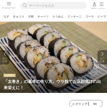
ログイン
メニュー
なす
きゅうり
大根
キャベツ
そうめん
ズッキーニ
ゴーヤ
ピーマ
前の
次の
記事
記事
「太巻き」の基本の作り方。ウラ技でお店顔負けの出
来栄えに！
93
クリップ