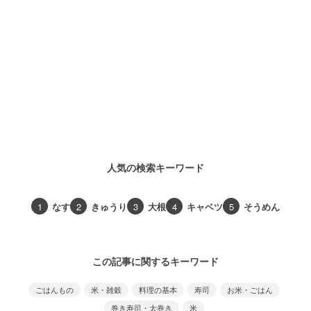
人気の検索キーワード
1
なす
2
きゅうり
3
大根
4
キャベツ
5
そうめん
この記事に関するキーワード
ごはんもの
米・雑穀
料理の基本
寿司
お米・ごはん
巻き寿司・太巻き
米