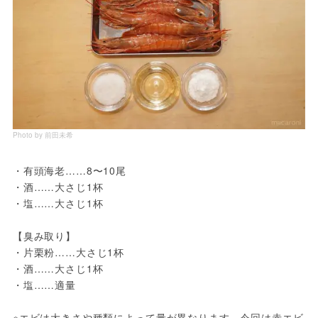
Photo by 前田未希
・有頭海老……8〜10尾

・酒……大さじ1杯

・塩……大さじ1杯

【臭み取り】

・片栗粉……大さじ1杯

・酒……大さじ1杯

・塩……適量

※エビは大きさや種類によって量が異なります。今回は赤エビ