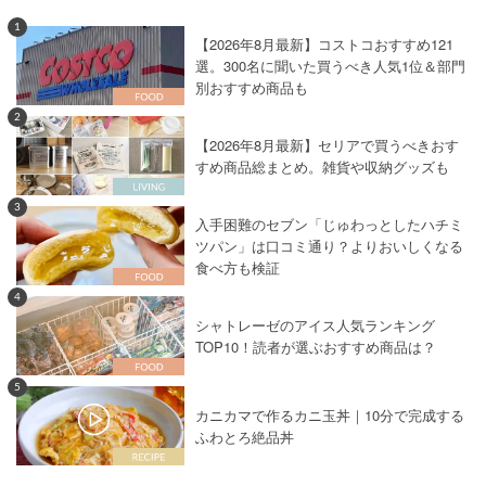
1
【2026年8月最新】コストコおすすめ121
選。300名に聞いた買うべき人気1位＆部門
別おすすめ商品も
2
【2026年8月最新】セリアで買うべきおす
すめ商品総まとめ。雑貨や収納グッズも
3
入手困難のセブン「じゅわっとしたハチミ
ツパン」は口コミ通り？よりおいしくなる
食べ方も検証
4
シャトレーゼのアイス人気ランキング
TOP10！読者が選ぶおすすめ商品は？
5
カニカマで作るカニ玉丼｜10分で完成する
ふわとろ絶品丼