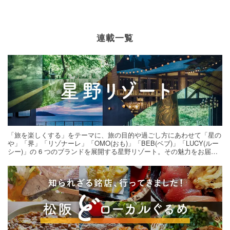
連載一覧
「旅を楽しくする」をテーマに、旅の目的や過ごし方にあわせて「星の
や」「界」「リゾナーレ」「OMO(おも)」「BEB(ベブ)」「LUCY(ルー
シー)」の 6 つのブランドを展開する星野リゾート。その魅力をお届け
する旅の連載。次の旅先探しのヒントにいかがですか？