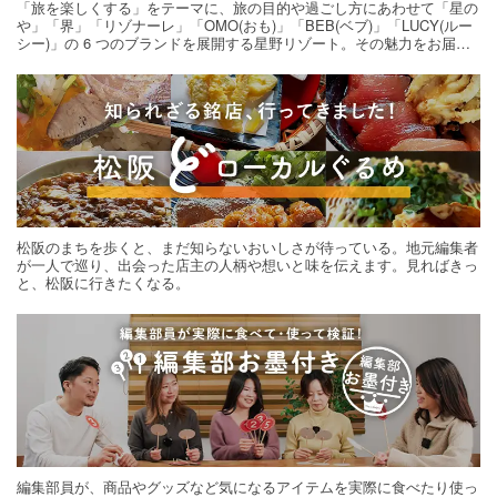
「旅を楽しくする」をテーマに、旅の目的や過ごし方にあわせて「星の
や」「界」「リゾナーレ」「OMO(おも)」「BEB(ベブ)」「LUCY(ルー
シー)」の 6 つのブランドを展開する星野リゾート。その魅力をお届け
する旅の連載。次の旅先探しのヒントにいかがですか？
松阪のまちを歩くと、まだ知らないおいしさが待っている。地元編集者
が一人で巡り、出会った店主の人柄や想いと味を伝えます。見ればきっ
と、松阪に行きたくなる。
編集部員が、商品やグッズなど気になるアイテムを実際に食べたり使っ