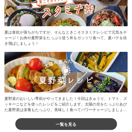
夏は食欲が落ちがちですが、そんなときこそスタミナレシピで元気をチ
ャージ！お肉や夏野菜をたっぷり使う丼をガッツリ食べて、夏バテを吹
き飛ばしましょう！
夏野菜のおいしい季節がやってきました！今回はきゅうり、トマト、ズ
ッキーニなどを使ったレシピをご紹介します。太陽の光をたっぷりあび
た夏野菜は栄養もたっぷり。美味しく食べてパワーチャージしましょう
♪
一覧を見る