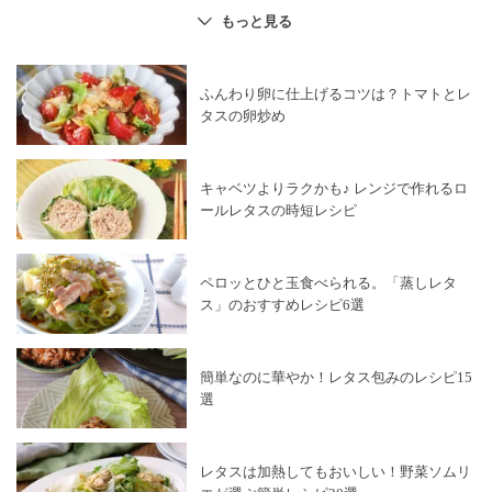
キャベツ
×
レタス
レタス
×
肉巻き
もっと見る
レタス
×
サンドイッチ
ふんわり卵に仕上げるコツは？トマトとレ
タスの卵炒め
キャベツよりラクかも♪ レンジで作れるロ
ールレタスの時短レシピ
ペロッとひと玉食べられる。「蒸しレタ
ス」のおすすめレシピ6選
簡単なのに華やか！レタス包みのレシピ15
選
レタスは加熱してもおいしい！野菜ソムリ