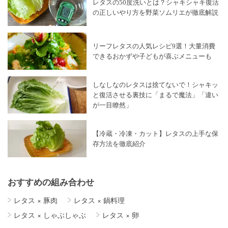
レタスの50度洗いとは？シャキシャキ復活
の正しいやり方を野菜ソムリエが徹底解説
リーフレタスの人気レシピ9選！大量消費
できるおかずや子どもが喜ぶメニューも
しなしなのレタスは捨てないで！シャキッ
と復活させる裏技に「まるで魔法」「違い
が一目瞭然」
【冷蔵・冷凍・カット】レタスの上手な保
存方法を徹底紹介
おすすめの組み合わせ
レタス
×
豚肉
レタス
×
鍋料理
レタス
×
しゃぶしゃぶ
レタス
×
卵