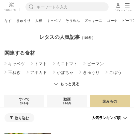
ログイン
メニュー
なす
きゅうり
大根
キャベツ
そうめん
ズッキーニ
ゴーヤ
ピーマ
レタスの人気記事
（103件）
関連する食材
キャベツ
トマト
ミニトマト
ピーマン
玉ねぎ
アボカド
かぼちゃ
きゅうり
ごぼう
さつまいも
じゃがいも
なす
にら
にんじん
もっと見る
ブロッコリー
ほうれん草
もやし
れんこん
小松菜
大根
長芋
豆苗
すべて
動画
読みもの
249件
146件
絞り込む