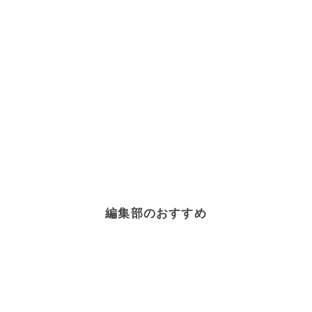
大葉
×
肉料理
大豆
×
肉料理
お米・ごはん
×
肉料理
冷しゃぶ
×
肉料理
鶏ささみ
×
肉料理
レモン
×
肉料理
さっぱり
×
肉料理
サラダ
×
肉料理
お弁当
×
肉料理
健康・ヘルシーレシピ
×
肉料理
節約料理
×
肉料理
酢
×
肉料理
スパイス・香辛料
×
肉料理
サンドイッチ
×
肉料理
下味冷凍
×
肉料理
クリスマスレシピ
×
肉料理
牛乳
×
肉料理
わさび
×
肉料理
ポン酢
×
肉料理
炊飯器レシピ
×
肉料理
圧力鍋レシピ
×
肉料理
パーティー料理
×
肉料理
肉料理
×
パン・シリアル
魚
×
肉料理
ワイン
×
肉料理
塩
×
肉料理
編集部のおすすめ
献立
×
肉料理
ホットプレートレシピ
×
肉料理
糖質オフレシピ
×
肉料理
漬物・ピクルス
×
肉料理
電子レンジレシピ
×
肉料理