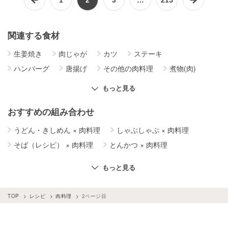
関連する食材
生姜焼き
肉じゃが
カツ
ステーキ
ハンバーグ
唐揚げ
その他の肉料理
煮物(肉)
焼き料理(肉)
肉巻き
肉詰め
蒸し・ゆで料理(肉)
もっと見る
揚げ物(肉)
そぼろ・肉味噌
炒め物(肉)
おすすめの組み合わせ
うどん・きしめん
×
肉料理
しゃぶしゃぶ
×
肉料理
そば（レシピ）
×
肉料理
とんかつ
×
肉料理
すき焼き
×
肉料理
ステーキ
×
肉料理
梅
×
肉料理
もっと見る
生姜焼き
×
肉料理
そぼろ・肉味噌
×
肉料理
なす
×
肉料理
じゃがいも
×
肉料理
寿司
×
肉料理
TOP
レシピ
肉料理
2ページ目
肉料理
×
鍋料理
肉料理
×
野菜料理
トンテキ
×
肉料理
カレー
×
肉料理
肉料理
×
卵料理