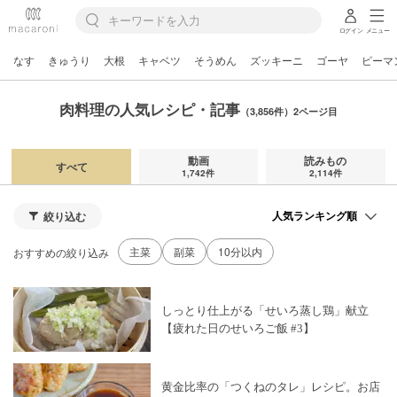
ログイン
メニュー
なす
きゅうり
大根
キャベツ
そうめん
ズッキーニ
ゴーヤ
ピーマ
肉料理の人気レシピ・記事
（3,856件）2ページ目
動画
読みもの
すべて
1,742件
2,114件
絞り込む
主菜
副菜
10分以内
おすすめの絞り込み
しっとり仕上がる「せいろ蒸し鶏」献立
【疲れた日のせいろご飯 #3】
黄金比率の「つくねのタレ」レシピ。お店