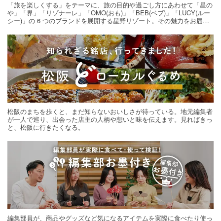
「旅を楽しくする」をテーマに、旅の目的や過ごし方にあわせて「星の
や」「界」「リゾナーレ」「OMO(おも)」「BEB(ベブ)」「LUCY(ルー
シー)」の 6 つのブランドを展開する星野リゾート。その魅力をお届け
する旅の連載。次の旅先探しのヒントにいかがですか？
松阪のまちを歩くと、まだ知らないおいしさが待っている。地元編集者
が一人で巡り、出会った店主の人柄や想いと味を伝えます。見ればきっ
と、松阪に行きたくなる。
編集部員が、商品やグッズなど気になるアイテムを実際に食べたり使っ