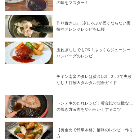
の味をマスター！
作り置きOK！冷しゃぶが固くならない裏
技やアレンジレシピを伝授
玉ねぎなしでもOK！ふっくらジューシー
ハンバーグのレシピ
チキン南蛮のタレは黄金比3：2：2で失敗
なし！甘酢＆タルタル完全ガイド
トンテキのたれレシピ！黄金比で失敗なし
の焼き方＆肉をやわらかくするコツ
【黄金比で簡単本格】酢豚のレシピ・作り
方