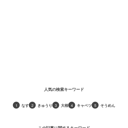
人気の検索キーワード
1
なす
2
きゅうり
3
大根
4
キャベツ
5
そうめん
この記事に関するキーワード