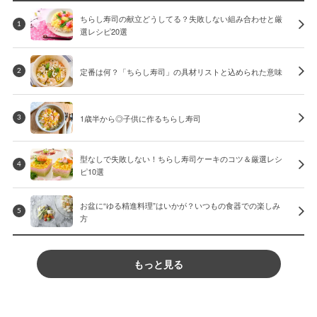
ちらし寿司の献立どうしてる？失敗しない組み合わせと厳
1
選レシピ20選
定番は何？「ちらし寿司」の具材リストと込められた意味
2
1歳半から◎子供に作るちらし寿司
3
型なしで失敗しない！ちらし寿司ケーキのコツ＆厳選レシ
4
ピ10選
お盆に“ゆる精進料理”はいかが？いつもの食器での楽しみ
5
方
もっと見る