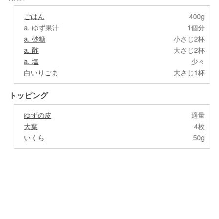
ごはん
400g
a. ゆず果汁
1個分
a. 砂糖
小さじ2杯
a. 酢
大さじ2杯
a. 塩
少々
白いりごま
大さじ1杯
トッピング
ゆずの皮
適量
大葉
4枚
いくら
50g