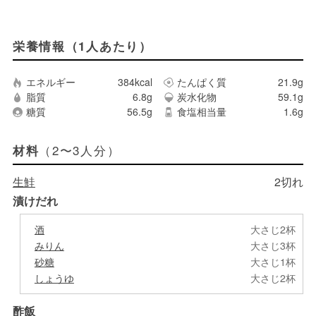
栄養情報（1人あたり）
エネルギー
384kcal
たんぱく質
21.9g
脂質
6.8g
炭水化物
59.1g
糖質
56.5g
食塩相当量
1.6g
（2〜3人分）
材料
生鮭
2切れ
漬けだれ
酒
大さじ2杯
みりん
大さじ3杯
砂糖
大さじ1杯
しょうゆ
大さじ2杯
酢飯