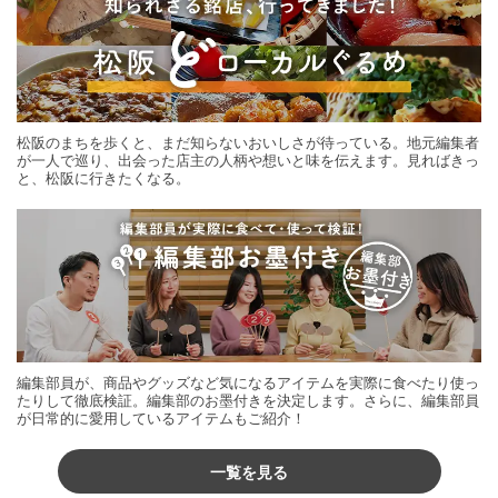
松阪のまちを歩くと、まだ知らないおいしさが待っている。地元編集者
が一人で巡り、出会った店主の人柄や想いと味を伝えます。見ればきっ
と、松阪に行きたくなる。
編集部員が、商品やグッズなど気になるアイテムを実際に食べたり使っ
たりして徹底検証。編集部のお墨付きを決定します。さらに、編集部員
が日常的に愛用しているアイテムもご紹介！
一覧を見る