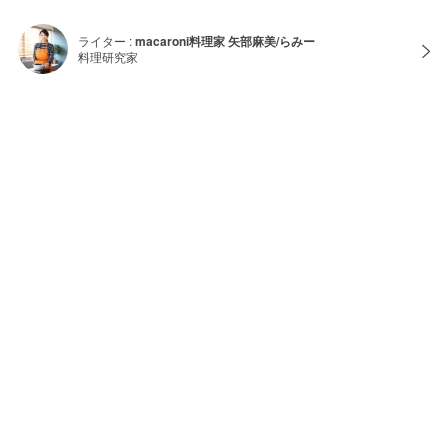
ライター :
macaroni料理家 矢部麻美/らみー
料理研究家