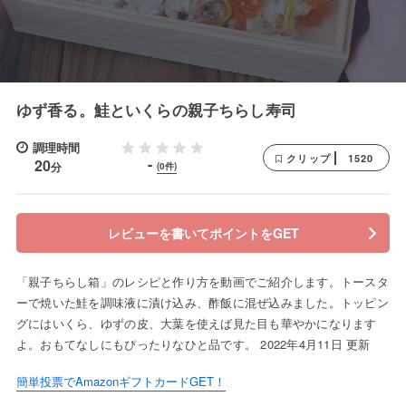
ゆず香る。鮭といくらの親子ちらし寿司
調理時間
1520
クリップ
-
20
分
(0件)
レビューを書いてポイントをGET
「親子ちらし箱」のレシピと作り方を動画でご紹介します。トースタ
ーで焼いた鮭を調味液に漬け込み、酢飯に混ぜ込みました。トッピン
グにはいくら、ゆずの皮、大葉を使えば見た目も華やかになります
よ。おもてなしにもぴったりなひと品です。 2022年4月11日 更新
簡単投票でAmazonギフトカードGET！