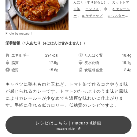
んにく（すりおろし）
、
カットトマ
ト缶
、
コンソメ
、
水
、
a. カレール
ー
、
a. ケチャップ
、
a. ウスターソ
ース
、
a. 砂糖
、
サラダ油
Photo by macaroni
栄養情報（1人あたり（※ごはんは含みません））
エネルギー
294kcal
たんぱく質
18.4g
脂質
17.9g
炭水化物
19.1g
糖質
15.6g
食塩相当量
2.4g
キャベツに鶏もも肉と玉ねぎ、トマト缶で作るコクやうま味
が感じられるカレーです。トマトのたっぷりのうま味と風味
によりカレールーが少なめでも濃厚な味わいに仕上がりま
す。手軽に作れる低カロリー、低糖質のレシピですよ。
レシピはこちら｜macaroni動画
macaro-ni.jp