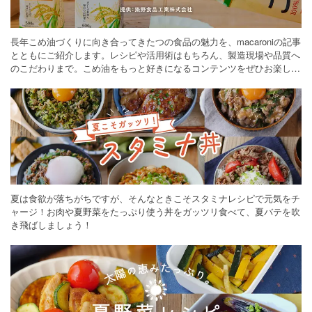
長年こめ油づくりに向き合ってきたつの食品の魅力を、macaroniの記事
とともにご紹介します。レシピや活用術はもちろん、製造現場や品質へ
のこだわりまで。こめ油をもっと好きになるコンテンツをぜひお楽しみ
ください。
夏は食欲が落ちがちですが、そんなときこそスタミナレシピで元気をチ
ャージ！お肉や夏野菜をたっぷり使う丼をガッツリ食べて、夏バテを吹
き飛ばしましょう！