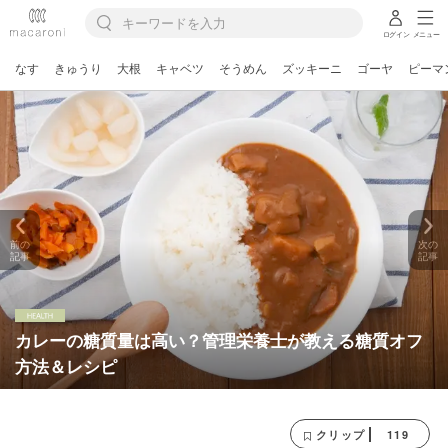
ログイン
メニュー
なす
きゅうり
大根
キャベツ
そうめん
ズッキーニ
ゴーヤ
ピーマ
前の
次の
記事
記事
カレーの糖質量は高い？管理栄養士が教える糖質オフ
方法＆レシピ
119
クリップ