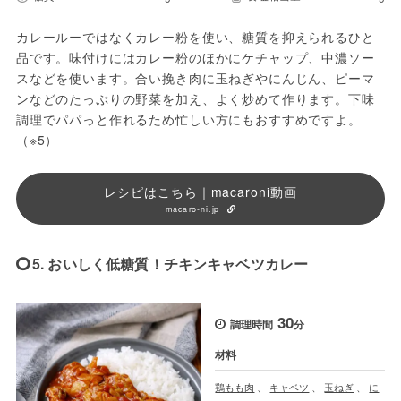
カレールーではなくカレー粉を使い、糖質を抑えられるひと
品です。味付けにはカレー粉のほかにケチャップ、中濃ソー
スなどを使います。合い挽き肉に玉ねぎやにんじん、ピーマ
ンなどのたっぷりの野菜を加え、よく炒めて作ります。下味
調理でパパっと作れるため忙しい方にもおすすめですよ。
（※5）
レシピはこちら｜macaroni動画
macaro-ni.jp
5. おいしく低糖質！チキンキャベツカレー
30
調理時間
分
材料
鶏もも肉
、
キャベツ
、
玉ねぎ
、
に