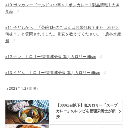
※10 ボンカレーゴールド＜中辛＞ | ボンカレー | 製品情報 | 大塚
食品
※11 子どもから、「茶碗1杯のごはんはお米何粒？また、稲だと
何株？」と質問されました。目安を教えてください。：農林水産
省
※12 ナン - カロリー/栄養成分/計算 | カロリーSlism
※13 うどん - カロリー/栄養成分/計算 | カロリーSlism
（2023/11/27参照）
【300kcal以下】低カロリー「スープ
カレー」のレシピを管理栄養士が伝
授