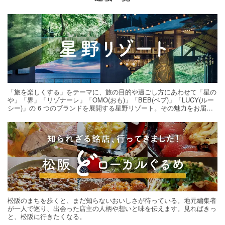
「旅を楽しくする」をテーマに、旅の目的や過ごし方にあわせて「星の
や」「界」「リゾナーレ」「OMO(おも)」「BEB(ベブ)」「LUCY(ルー
シー)」の 6 つのブランドを展開する星野リゾート。その魅力をお届け
する旅の連載。次の旅先探しのヒントにいかがですか？
松阪のまちを歩くと、まだ知らないおいしさが待っている。地元編集者
が一人で巡り、出会った店主の人柄や想いと味を伝えます。見ればきっ
と、松阪に行きたくなる。