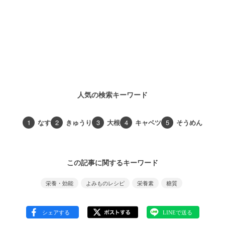
人気の検索キーワード
1
なす
2
きゅうり
3
大根
4
キャベツ
5
そうめん
この記事に関するキーワード
栄養・効能
よみものレシピ
栄養素
糖質