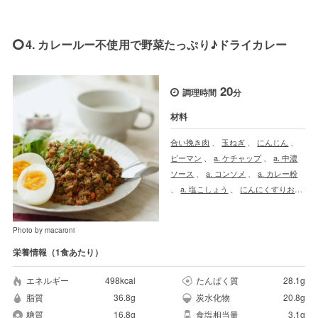
4. カレールー不使用で野菜たっぷり♪ドライカレー
20
調理時間
分
材料
合い挽き肉
、
玉ねぎ
、
にんじん
、
ピーマン
、
a. ケチャップ
、
a. 中濃
ソース
、
a. コンソメ
、
a. カレー粉
、
a. 塩こしょう
、
にんにくすりおろ
し
、
サラダ油（フライパン用）
Photo by macaroni
栄養情報（1食あたり）
エネルギー
498kcal
たんぱく質
28.1g
脂質
36.8g
炭水化物
20.8g
糖質
16.8g
食塩相当量
3.1g