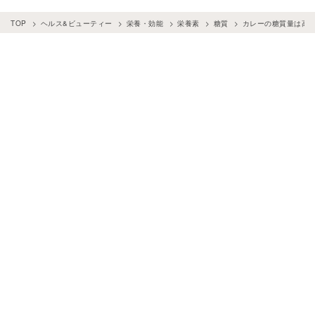
TOP
ヘルス&ビューティー
栄養・効能
栄養素
糖質
カレーの糖質量は高