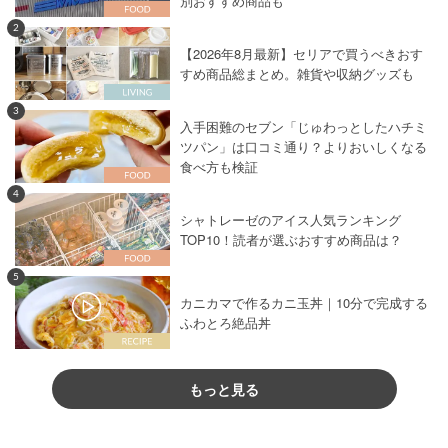
別おすすめ商品も
2
【2026年8月最新】セリアで買うべきおす
すめ商品総まとめ。雑貨や収納グッズも
3
入手困難のセブン「じゅわっとしたハチミ
ツパン」は口コミ通り？よりおいしくなる
食べ方も検証
4
シャトレーゼのアイス人気ランキング
TOP10！読者が選ぶおすすめ商品は？
5
カニカマで作るカニ玉丼｜10分で完成する
ふわとろ絶品丼
もっと見る