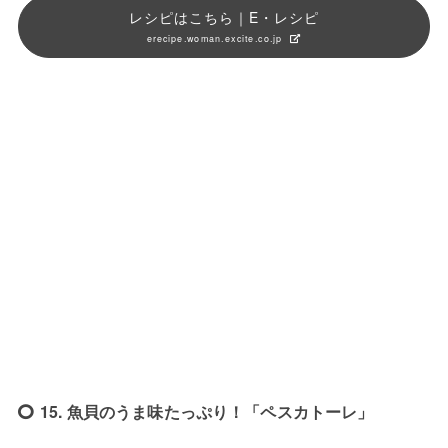
レシピはこちら｜E・レシピ
erecipe.woman.excite.co.jp
15. 魚貝のうま味たっぷり！「ペスカトーレ」