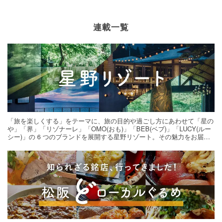
連載一覧
「旅を楽しくする」をテーマに、旅の目的や過ごし方にあわせて「星の
や」「界」「リゾナーレ」「OMO(おも)」「BEB(ベブ)」「LUCY(ルー
シー)」の 6 つのブランドを展開する星野リゾート。その魅力をお届け
する旅の連載。次の旅先探しのヒントにいかがですか？