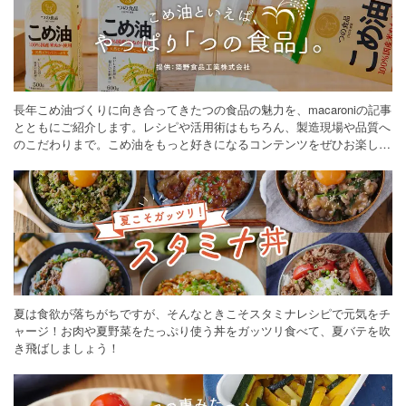
長年こめ油づくりに向き合ってきたつの食品の魅力を、macaroniの記事
とともにご紹介します。レシピや活用術はもちろん、製造現場や品質へ
のこだわりまで。こめ油をもっと好きになるコンテンツをぜひお楽しみ
ください。
夏は食欲が落ちがちですが、そんなときこそスタミナレシピで元気をチ
ャージ！お肉や夏野菜をたっぷり使う丼をガッツリ食べて、夏バテを吹
き飛ばしましょう！