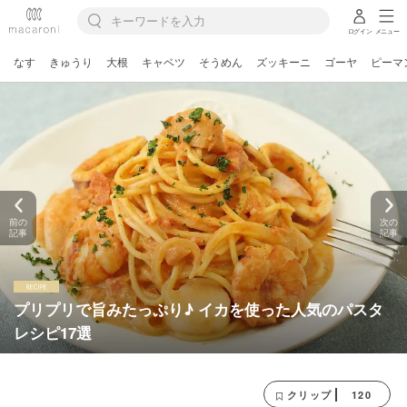
ログイン
メニュー
なす
きゅうり
大根
キャベツ
そうめん
ズッキーニ
ゴーヤ
ピーマ
前の
次の
記事
記事
プリプリで旨みたっぷり♪ イカを使った人気のパスタ
レシピ17選
120
クリップ