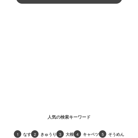
人気の検索キーワード
1
なす
2
きゅうり
3
大根
4
キャベツ
5
そうめん