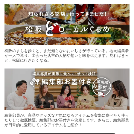
する旅の連載。次の旅先探しのヒントにいかがですか？
松阪のまちを歩くと、まだ知らないおいしさが待っている。地元編集者
が一人で巡り、出会った店主の人柄や想いと味を伝えます。見ればきっ
と、松阪に行きたくなる。
編集部員が、商品やグッズなど気になるアイテムを実際に食べたり使っ
たりして徹底検証。編集部のお墨付きを決定します。さらに、編集部員
が日常的に愛用しているアイテムもご紹介！