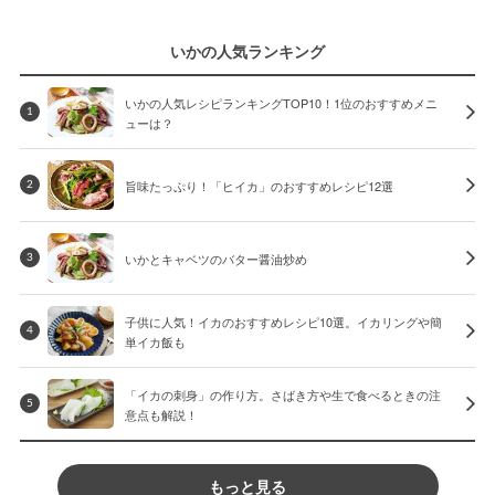
いかの人気ランキング
いかの人気レシピランキングTOP10！1位のおすすめメニ
1
ューは？
旨味たっぷり！「ヒイカ」のおすすめレシピ12選
2
いかとキャベツのバター醤油炒め
3
子供に人気！イカのおすすめレシピ10選。イカリングや簡
4
単イカ飯も
「イカの刺身」の作り方。さばき方や生で食べるときの注
5
意点も解説！
もっと見る