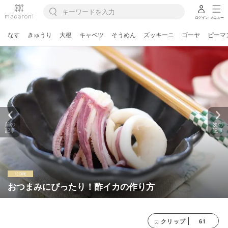
ログイン
メニュー
なす
きゅうり
大根
キャベツ
そうめん
ズッキーニ
ゴーヤ
ピーマ
前の
次の
記事
記事
おつまみにぴったり！酢イカの作り方
61
クリップ