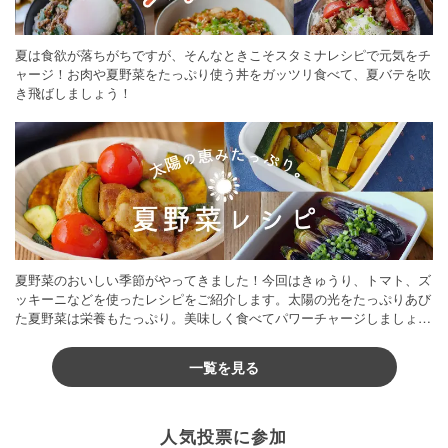
夏は食欲が落ちがちですが、そんなときこそスタミナレシピで元気をチ
ャージ！お肉や夏野菜をたっぷり使う丼をガッツリ食べて、夏バテを吹
き飛ばしましょう！
夏野菜のおいしい季節がやってきました！今回はきゅうり、トマト、ズ
ッキーニなどを使ったレシピをご紹介します。太陽の光をたっぷりあび
た夏野菜は栄養もたっぷり。美味しく食べてパワーチャージしましょう
♪
一覧を見る
人気投票に参加