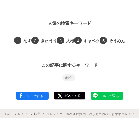
人気の検索キーワード
1
なす
2
きゅうり
3
大根
4
キャベツ
5
そうめん
この記事に関するキーワード
献立
TOP
レシピ
献立
フレンチコース料理に挑戦！おうちで作れるおすすめレシピ30