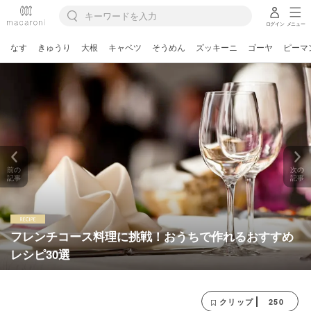
ログイン
メニュー
なす
きゅうり
大根
キャベツ
そうめん
ズッキーニ
ゴーヤ
ピーマ
前の
次の
記事
記事
フレンチコース料理に挑戦！おうちで作れるおすすめ
レシピ30選
250
クリップ