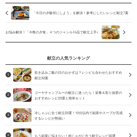
「今日の夕飯何にしよう」を解決！参考にしたいレシピ献立7案
お悩み解決！「今晩の夕食」４つのジャンル16品で献立上手♪
献立の人気ランキング
炊き込みご飯の日のおかずは？レシピも合わせたおすすめ
1
献立32案
ゴーヤチャンプルーの献立に迷ったら！栄養＆彩り抜群の
2
おすすめレシピ23選と簡単セット
冷しゃぶに合う献立23選！10分以内で副菜やスープが完成
3
するレシピが勢揃い
もう副菜に悩まない！肉じゃがに合う献立レシピ30選
4