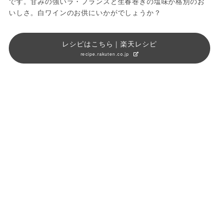
です。甘みの強いラ・フランスと生春巻きの塩味が格別のお
いしさ。白ワインのお供にいかがでしょうか？
レシピはこちら｜楽天レシピ
recipe.rakuten.co.jp