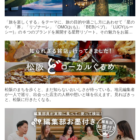
「旅を楽しくする」をテーマに、旅の目的や過ごし方にあわせて「星の
や」「界」「リゾナーレ」「OMO(おも)」「BEB(ベブ)」「LUCY(ルー
シー)」の 6 つのブランドを展開する星野リゾート。その魅力をお届け
する旅の連載。次の旅先探しのヒントにいかがですか？
松阪のまちを歩くと、まだ知らないおいしさが待っている。地元編集者
が一人で巡り、出会った店主の人柄や想いと味を伝えます。見ればきっ
と、松阪に行きたくなる。