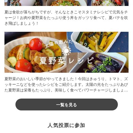
夏は食欲が落ちがちですが、そんなときこそスタミナレシピで元気をチ
ャージ！お肉や夏野菜をたっぷり使う丼をガッツリ食べて、夏バテを吹
き飛ばしましょう！
夏野菜のおいしい季節がやってきました！今回はきゅうり、トマト、ズ
ッキーニなどを使ったレシピをご紹介します。太陽の光をたっぷりあび
た夏野菜は栄養もたっぷり。美味しく食べてパワーチャージしましょう
♪
一覧を見る
人気投票に参加