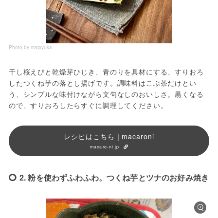
Photo by maipyuka
干し桜えびと乾燥芽ひじき、青のりを具材にする、すりおろ
したつくね芋の落とし揚げです。調味料はこぶ茶だけとい
う、シンプルな味付けながら文句なしのおいしさ。黒くなる
ので、すりおろしたらすぐに調理してください。
レシピはこちら｜macaroni
macaro-ni.jp
2. 粉を使わずふわふわ。つくね芋とツナのお好み焼き