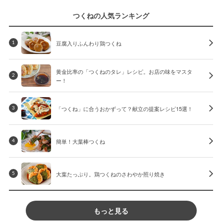
つくねの人気ランキング
豆腐入りふんわり鶏つくね
1
黄金比率の「つくねのタレ」レシピ。お店の味をマスタ
2
ー！
「つくね」に合うおかずって？献立の提案レシピ15選！
3
簡単！大葉棒つくね
4
大葉たっぷり。鶏つくねのさわやか照り焼き
5
もっと見る