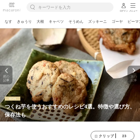
ログイン
メニュー
なす
きゅうり
大根
キャベツ
そうめん
ズッキーニ
ゴーヤ
ピーマ
前の
次の
記事
記事
つくね芋を使うおすすめのレシピ4選。特徴や選び方、
保存法も
23
クリップ