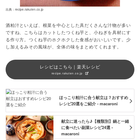
出典：recipe.rakuten.co.jp
酒粕汁といえば、根菜を中心とした具だくさんな汁物が多い
ですね、こちらはカットしたつくね芋と、小ねぎを具材にす
る作り方。つくね芋のホクホクした食感がおいしいです。少
し加えるみその風味が、全体の味をまとめてくれます。
レシピはこちら｜楽天レシピ
recipe.rakuten.co.jp
ほっこり粕汁に合う献立は？おすすめ
レシピ20選をご紹介 - macaroni
献立に迷ったら♪【種類別】鍋と一緒
に食べたい副菜レシピ24選 -
macaroni