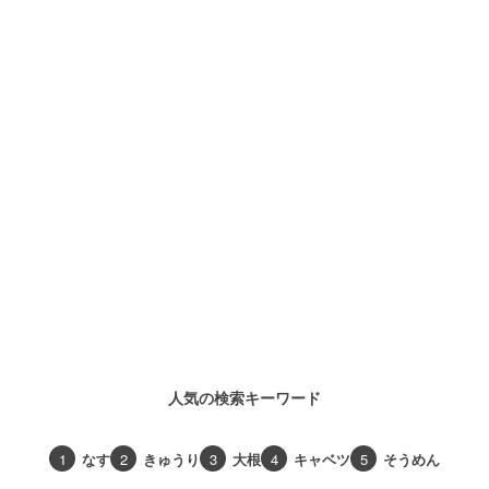
人気の検索キーワード
1
なす
2
きゅうり
3
大根
4
キャベツ
5
そうめん