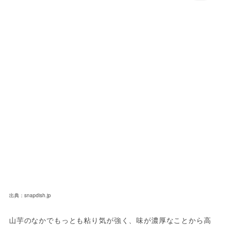
出典：snapdish.jp
山芋のなかでもっとも粘り気が強く、味が濃厚なことから高