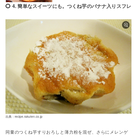
4. 簡単なスイーツにも。つくね芋のバナナ入りスフレ
出典：recipe.rakuten.co.jp
同量のつくね芋すりおろしと薄力粉を混ぜ、さらにメレンゲ