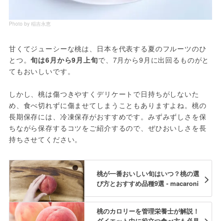
Photo by 稲吉永恵
甘くてジューシーな桃は、日本を代表する夏のフルーツのひ
とつ。
旬は6月から9月上旬
で、7月から9月に出回るものがと
てもおいしいです。
しかし、桃は傷つきやすくデリケートで日持ちがしないた
め、食べ切れずに傷ませてしまうこともありますよね。桃の
長期保存には、冷凍保存がおすすめです。みずみずしさを保
ちながら保存するコツをご紹介するので、ぜひおいしさを長
持ちさせてください。
桃が一番おいしい旬はいつ？桃の選
び方とおすすめ品種9選 - macaroni
桃のカロリーを管理栄養士が解説！
ダイエット中に役立つ食べ方も必見 -