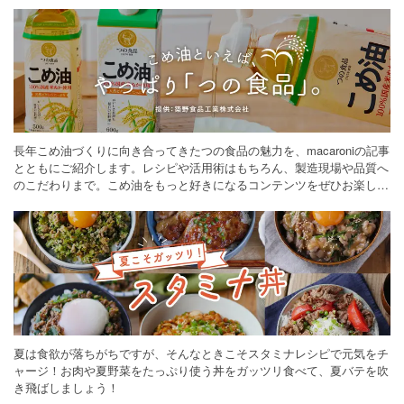
長年こめ油づくりに向き合ってきたつの食品の魅力を、macaroniの記事
とともにご紹介します。レシピや活用術はもちろん、製造現場や品質へ
のこだわりまで。こめ油をもっと好きになるコンテンツをぜひお楽しみ
ください。
夏は食欲が落ちがちですが、そんなときこそスタミナレシピで元気をチ
ャージ！お肉や夏野菜をたっぷり使う丼をガッツリ食べて、夏バテを吹
き飛ばしましょう！