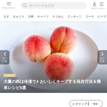
ログイン
メニュー
なす
きゅうり
大根
キャベツ
そうめん
ズッキーニ
ゴーヤ
ピーマ
前の
次の
記事
記事
大量の桃は冷凍で♪ おいしくキープする保存方法＆簡
単レシピ6選
150
クリップ