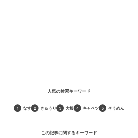
人気の検索キーワード
1
なす
2
きゅうり
3
大根
4
キャベツ
5
そうめん
この記事に関するキーワード