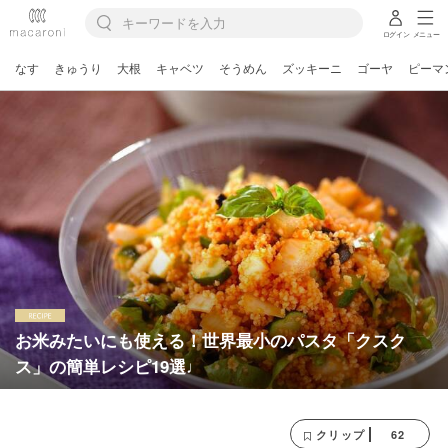
ログイン
メニュー
なす
きゅうり
大根
キャベツ
そうめん
ズッキーニ
ゴーヤ
ピーマ
お米みたいにも使える！世界最小のパスタ「クスク
ス」の簡単レシピ19選♩
62
クリップ