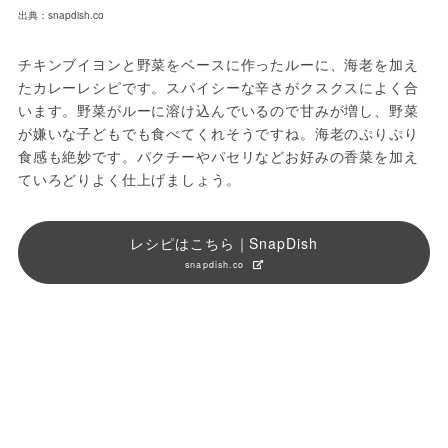
出典：snapdish.co
チキンブイヨンと野菜をベースに作ったルーに、海老を加え
たカレーレシピです。スパイシーな辛さがクスクスによく合
います。野菜がルーに溶け込んでいるので甘みが増し、野菜
が嫌いな子どもでも食べてくれそうですね。海老のぷりぷり
食感も絶妙です。パクチーやパセリなどお好みの香菜を加え
ていろどりよく仕上げましょう。
レシピはこちら｜SnapDish
snapdish.co