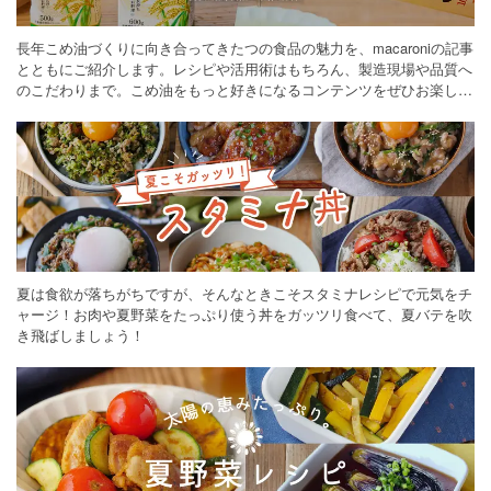
長年こめ油づくりに向き合ってきたつの食品の魅力を、macaroniの記事
とともにご紹介します。レシピや活用術はもちろん、製造現場や品質へ
のこだわりまで。こめ油をもっと好きになるコンテンツをぜひお楽しみ
ください。
夏は食欲が落ちがちですが、そんなときこそスタミナレシピで元気をチ
ャージ！お肉や夏野菜をたっぷり使う丼をガッツリ食べて、夏バテを吹
き飛ばしましょう！