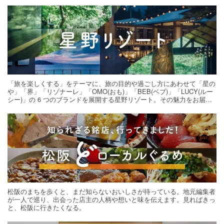
「旅を楽しくする」をテーマに、旅の目的や過ごし方にあわせて「星の
や」「界」「リゾナーレ」「OMO(おも)」「BEB(ベブ)」「LUCY(ルー
シー)」の 6 つのブランドを展開する星野リゾート。その魅力をお届け
する旅の連載。次の旅先探しのヒントにいかがですか？
松阪のまちを歩くと、まだ知らないおいしさが待っている。地元編集者
が一人で巡り、出会った店主の人柄や想いと味を伝えます。見ればきっ
と、松阪に行きたくなる。