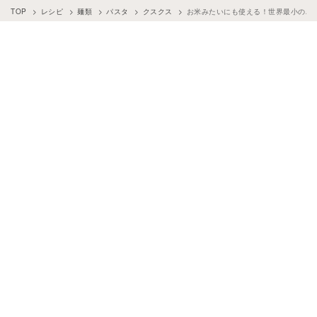
TOP
レシピ
麺類
パスタ
クスクス
お米みたいにも使える！世界最小のパ