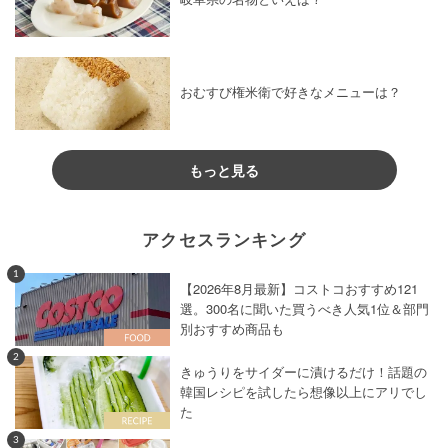
おむすび権米衛で好きなメニューは？
もっと見る
アクセスランキング
1
【2026年8月最新】コストコおすすめ121
選。300名に聞いた買うべき人気1位＆部門
別おすすめ商品も
2
きゅうりをサイダーに漬けるだけ！話題の
韓国レシピを試したら想像以上にアリでし
た
3