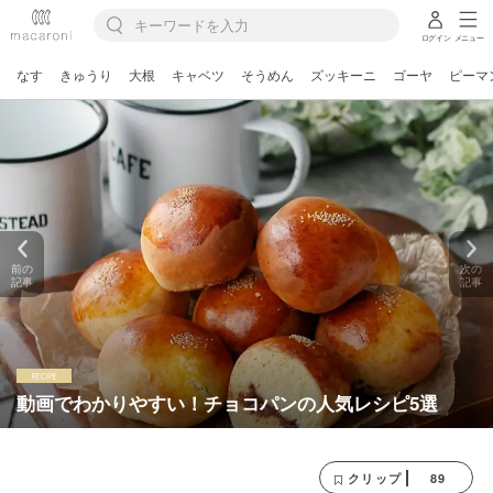
ログイン
メニュー
なす
きゅうり
大根
キャベツ
そうめん
ズッキーニ
ゴーヤ
ピーマ
前の
次の
記事
記事
動画でわかりやすい！チョコパンの人気レシピ5選
89
クリップ