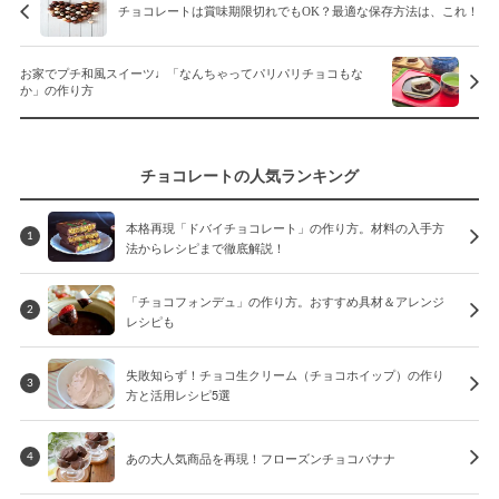
チョコレートは賞味期限切れでもOK？最適な保存方法は、これ！
お家でプチ和風スイーツ♩「なんちゃってパリパリチョコもな
か」の作り方
チョコレートの人気ランキング
本格再現「ドバイチョコレート」の作り方。材料の入手方
1
法からレシピまで徹底解説！
「チョコフォンデュ」の作り方。おすすめ具材＆アレンジ
2
レシピも
失敗知らず！チョコ生クリーム（チョコホイップ）の作り
3
方と活用レシピ5選
あの大人気商品を再現！フローズンチョコバナナ
4