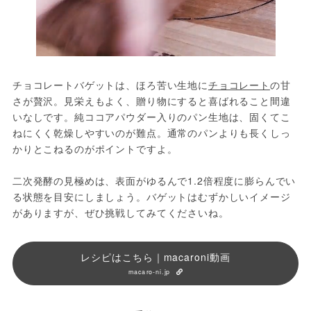
チョコレートバゲットは、ほろ苦い生地に
チョコレート
の甘
さが贅沢。見栄えもよく、贈り物にすると喜ばれること間違
いなしです。純ココアパウダー入りのパン生地は、固くてこ
ねにくく乾燥しやすいのが難点。通常のパンよりも長くしっ
かりとこねるのがポイントですよ。
二次発酵の見極めは、表面がゆるんで1.2倍程度に膨らんでい
る状態を目安にしましょう。バゲットはむずかしいイメージ
がありますが、ぜひ挑戦してみてくださいね。
レシピはこちら｜macaroni動画
macaro-ni.jp