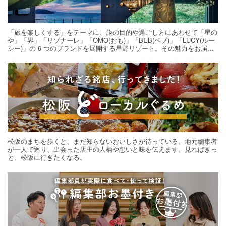
「旅を楽しくする」をテーマに、旅の目的や過ごし方にあわせて「星の
や」「界」「リゾナーレ」「OMO(おも)」「BEB(ベブ)」「LUCY(ルー
シー)」の 6 つのブランドを展開する星野リゾート。その魅力をお届け
する旅の連載。次の旅先探しのヒントにいかがですか？
松阪のまちを歩くと、まだ知らないおいしさが待っている。地元編集者
が一人で巡り、出会った店主の人柄や想いと味を伝えます。見ればきっ
と、松阪に行きたくなる。