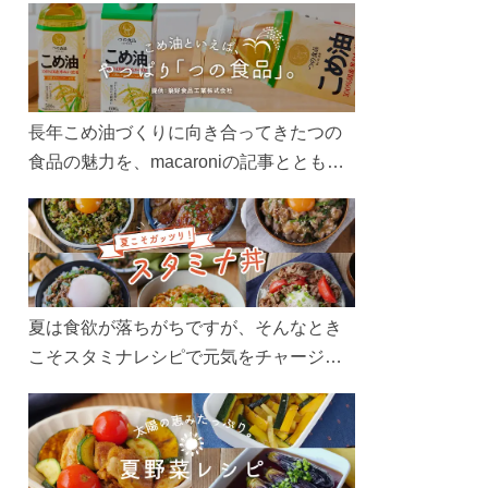
長年こめ油づくりに向き合ってきたつの
食品の魅力を、macaroniの記事とともに
ご紹介します。レシピや活用術はもちろ
ん、製造現場や品質へのこだわりまで。
こめ油をもっと好きになるコンテンツを
ぜひお楽しみください。
夏は食欲が落ちがちですが、そんなとき
こそスタミナレシピで元気をチャージ！
お肉や夏野菜をたっぷり使う丼をガッツ
リ食べて、夏バテを吹き飛ばしましょ
う！