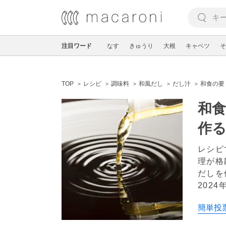
注目ワード
なす
きゅうり
大根
キャベツ
そ
TOP
レシピ
調味料
和風だし
だし汁
和食の要
和
作
レシピ
理が格
だしを
2024
簡単投票