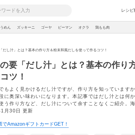
レシピ
うめん
ズッキーニ
ゴーヤ
ピーマン
オクラ
鶏もも肉
「だし汁」とは？基本の作り方＆粉末和風だしを使って作るコツ！
食の要「だし汁」とは？基本の作り
るコツ！
でもよく見かけるだし汁ですが、作り方を知っています
段に奥深い味わいになります。本記事ではだし汁とは何
使う作り方など、だし汁について余すことなくご紹介。
年1月30日 更新
でAmazonギフトカードGET！