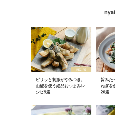
ny
ピリッと刺激がやみつき。
旨みた
山椒を使う絶品おつまみレ
ねぎを
シピ9選
20選