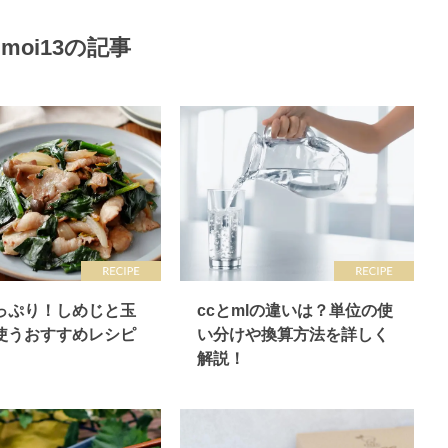
aimoi13の記事
っぷり！しめじと玉
ccとmlの違いは？単位の使
使うおすすめレシピ
い分けや換算方法を詳しく
解説！