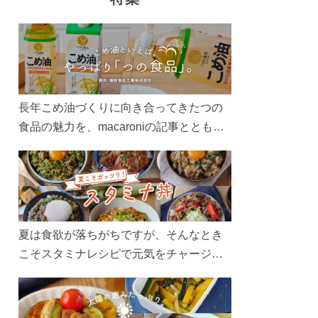
長年こめ油づくりに向き合ってきたつの
食品の魅力を、macaroniの記事とともに
ご紹介します。レシピや活用術はもちろ
ん、製造現場や品質へのこだわりまで。
こめ油をもっと好きになるコンテンツを
ぜひお楽しみください。
夏は食欲が落ちがちですが、そんなとき
こそスタミナレシピで元気をチャージ！
お肉や夏野菜をたっぷり使う丼をガッツ
リ食べて、夏バテを吹き飛ばしましょ
う！