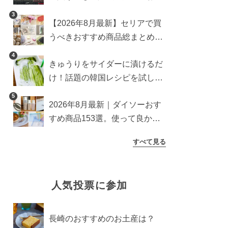
すめ商品総まとめ
3
【2026年8月最新】セリアで買
うべきおすすめ商品総まとめ。
雑貨や収納グッズも
4
きゅうりをサイダーに漬けるだ
け！話題の韓国レシピを試した
ら想像以上にアリでした
5
2026年8月最新｜ダイソーおす
すめ商品153選。使って良かっ
た神アイテムを厳選
すべて見る
人気投票に参加
長崎のおすすめのお土産は？