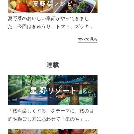
夏野菜のおいしい季節がやってきまし
た！今回はきゅうり、トマト、ズッキー
ニなどを使ったレシピをご紹介します。
すべて見る
太陽の光をたっぷりあびた夏野菜は栄養
もたっぷり。美味しく食べてパワーチャ
ージしましょう♪
連載
「旅を楽しくする」をテーマに、旅の目
的や過ごし方にあわせて「星のや」
「界」「リゾナーレ」「OMO(おも)」「B