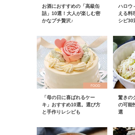
お酒におすすめの「高級缶
ハロウ
詰」10選！大人が楽しむ密
える料
かなプチ贅沢♪
シピ30
「母の日に喜ばれるケー
驚きの
キ」おすすめ10選。選び方
の可能
と手作りレシピも
選