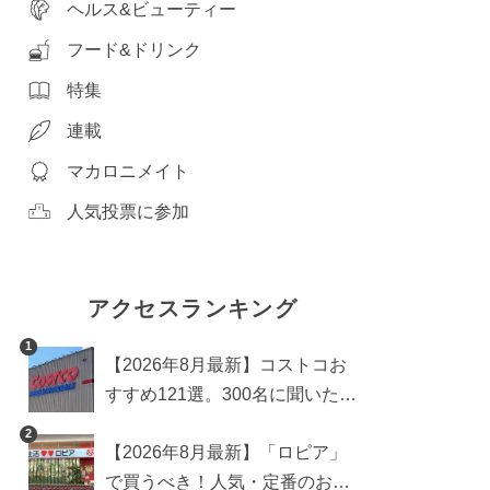
ヘルス&ビューティー
フード&ドリンク
特集
連載
マカロニメイト
人気投票に参加
アクセスランキング
1
【2026年8月最新】コストコお
すすめ121選。300名に聞いた買
うべき人気1位＆部門別おすす
2
【2026年8月最新】「ロピア」
め商品も
で買うべき！人気・定番のおす