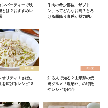
ィンパーティーで映
牛肉の希少部位「ザブト
理とは？おすすめレ
ン」ってどんなお肉？とろ
選
ける霜降り食感が魅力的♪
クオリティ！さば缶
知る人ぞ知る？山形県の伝
性を広げるレシピ18
統グルメ「塩納豆」の特徴
やレシピを紹介