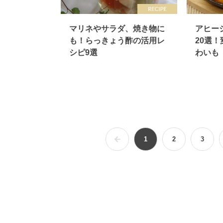
マリネやサラダ、焼き物に
アヒー
も！らっきょう酢の活用レ
20選
シピ9選
わいも
1
2
3