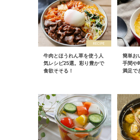
牛肉とほうれん草を使う人
簡単お
気レシピ25選。彩り豊かで
手間や
食欲そそる！
満足で