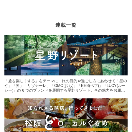
連載一覧
「旅を楽しくする」をテーマに、旅の目的や過ごし方にあわせて「星の
や」「界」「リゾナーレ」「OMO(おも)」「BEB(ベブ)」「LUCY(ルー
シー)」の 6 つのブランドを展開する星野リゾート。その魅力をお届け
する旅の連載。次の旅先探しのヒントにいかがですか？