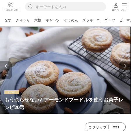
ログイン
メニュー
なす
きゅうり
大根
キャベツ
そうめん
ズッキーニ
ゴーヤ
ピーマ
前の
次の
記事
記事
もう余らせない♪ アーモンドプードルを使うお菓子レ
シピ20選
221
クリップ