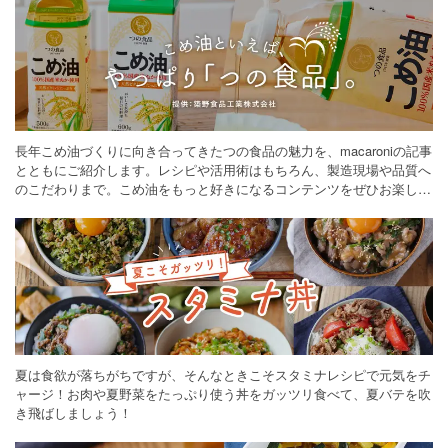
長年こめ油づくりに向き合ってきたつの食品の魅力を、macaroniの記事
とともにご紹介します。レシピや活用術はもちろん、製造現場や品質へ
のこだわりまで。こめ油をもっと好きになるコンテンツをぜひお楽しみ
ください。
夏は食欲が落ちがちですが、そんなときこそスタミナレシピで元気をチ
ャージ！お肉や夏野菜をたっぷり使う丼をガッツリ食べて、夏バテを吹
き飛ばしましょう！