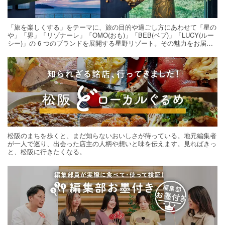
「旅を楽しくする」をテーマに、旅の目的や過ごし方にあわせて「星の
や」「界」「リゾナーレ」「OMO(おも)」「BEB(ベブ)」「LUCY(ルー
シー)」の 6 つのブランドを展開する星野リゾート。その魅力をお届け
する旅の連載。次の旅先探しのヒントにいかがですか？
松阪のまちを歩くと、まだ知らないおいしさが待っている。地元編集者
が一人で巡り、出会った店主の人柄や想いと味を伝えます。見ればきっ
と、松阪に行きたくなる。