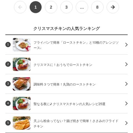
1
2
3
…
8
クリスマスチキンの人気ランキング
フライパンで簡単「ローストチキン」と10種のアレンジソ
1
ース♩
クリスマスに！おうちでローストチキン
2
調味料３つで簡単！丸鶏のローストチキン
3
聖なる夜に♪ クリスマスチキンの人気レシピ25選
4
天ぷら粉余ってない？揚げ焼きで簡単！ささみのフライド
5
チキン