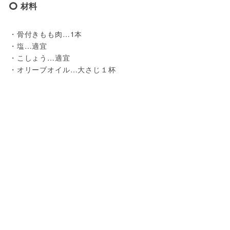
材料
・骨付きもも肉…1本
・塩…適宜
・こしょう…適宜
・オリーブオイル…大さじ１杯