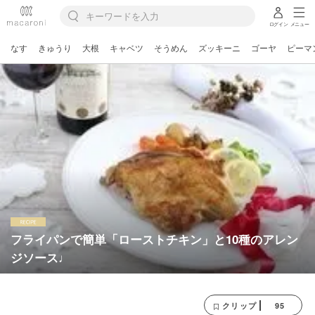
ログイン
メニュー
なす
きゅうり
大根
キャベツ
そうめん
ズッキーニ
ゴーヤ
ピーマ
フライパンで簡単「ローストチキン」と10種のアレン
ジソース♩
95
クリップ