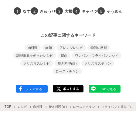
1
なす
2
きゅうり
3
大根
4
キャベツ
5
そうめん
この記事に関するキーワード
肉料理
肉類
アレンジレシピ
季節の料理
調理器具を使ったレシピ
鶏肉
ワンパン・フライパンレシピ
クリスマスレシピ
焼き料理(肉)
クリスマスチキン
ローストチキン
TOP
レシピ
肉料理
焼き料理(肉)
ローストチキン
フライパンで簡単「ロー