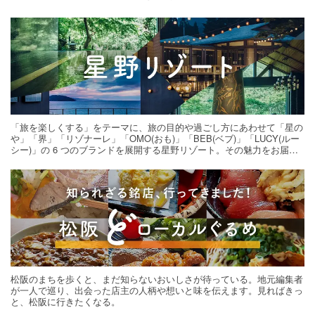
「旅を楽しくする」をテーマに、旅の目的や過ごし方にあわせて「星の
や」「界」「リゾナーレ」「OMO(おも)」「BEB(ベブ)」「LUCY(ルー
シー)」の 6 つのブランドを展開する星野リゾート。その魅力をお届け
する旅の連載。次の旅先探しのヒントにいかがですか？
松阪のまちを歩くと、まだ知らないおいしさが待っている。地元編集者
が一人で巡り、出会った店主の人柄や想いと味を伝えます。見ればきっ
と、松阪に行きたくなる。