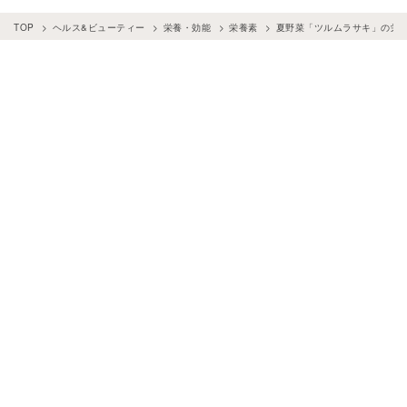
TOP
ヘルス&ビューティー
栄養・効能
栄養素
夏野菜「ツルムラサキ」の栄