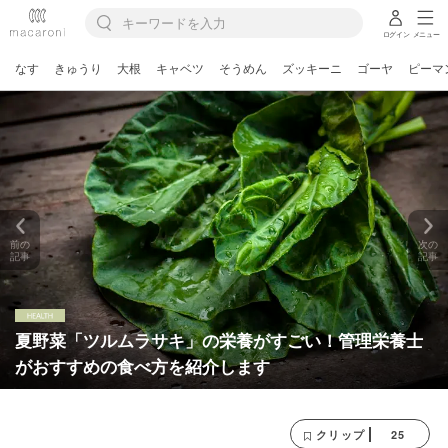
ログイン
メニュー
なす
きゅうり
大根
キャベツ
そうめん
ズッキーニ
ゴーヤ
ピーマ
前の
次の
記事
記事
夏野菜「ツルムラサキ」の栄養がすごい！管理栄養士
がおすすめの食べ方を紹介します
25
クリップ