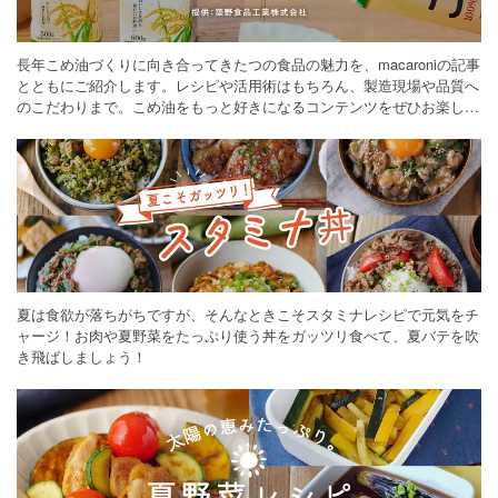
長年こめ油づくりに向き合ってきたつの食品の魅力を、macaroniの記事
とともにご紹介します。レシピや活用術はもちろん、製造現場や品質へ
のこだわりまで。こめ油をもっと好きになるコンテンツをぜひお楽しみ
ください。
夏は食欲が落ちがちですが、そんなときこそスタミナレシピで元気をチ
ャージ！お肉や夏野菜をたっぷり使う丼をガッツリ食べて、夏バテを吹
き飛ばしましょう！