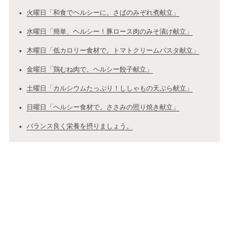
火曜日「和食でヘルシーに。さばのみぞれ煮献立」
水曜日「簡単、ヘルシー！豚ロース肉のみそ漬け献立」
木曜日「低カロリー食材で。トマトクリームパスタ献立」
金曜日「鶏むね肉で。ヘルシー餃子献立」
土曜日「カルシウムたっぷり！ししゃもの天ぷら献立」
日曜日「ヘルシー食材で。ささみの照り焼き献立」
バランス良く栄養を摂りましょう。