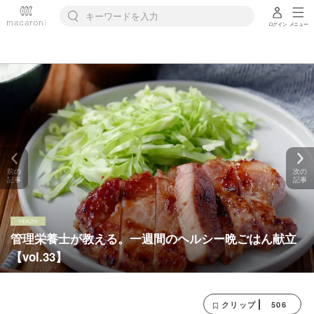
ログイン
メニュー
前の
次の
記事
記事
管理栄養士が教える。一週間のヘルシー晩ごはん献立
【vol.33】
506
クリップ