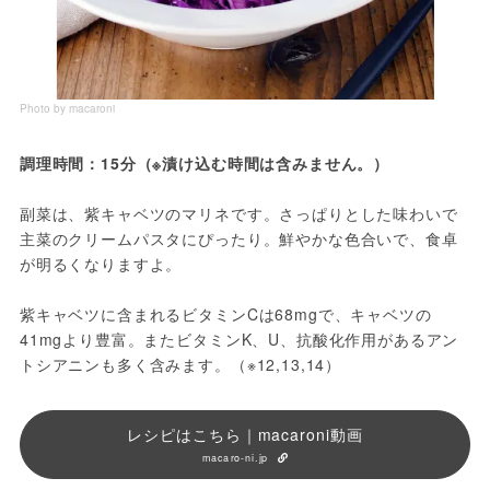
Photo by macaroni
調理時間：15分（※漬け込む時間は含みません。）
副菜は、紫キャベツのマリネです。さっぱりとした味わいで
主菜のクリームパスタにぴったり。鮮やかな色合いで、食卓
が明るくなりますよ。
紫キャベツに含まれるビタミンCは68mgで、キャベツの
41mgより豊富。またビタミンK、U、抗酸化作用があるアン
トシアニンも多く含みます。（※12,13,14）
レシピはこちら｜macaroni動画
macaro-ni.jp