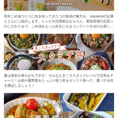
長年こめ油づくりに向き合ってきたつの食品の魅力を、macaroniの記事
とともにご紹介します。レシピや活用術はもちろん、製造現場や品質へ
のこだわりまで。こめ油をもっと好きになるコンテンツをぜひお楽しみ
ください。
夏は食欲が落ちがちですが、そんなときこそスタミナレシピで元気をチ
ャージ！お肉や夏野菜をたっぷり使う丼をガッツリ食べて、夏バテを吹
き飛ばしましょう！