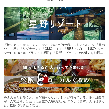
「旅を楽しくする」をテーマに、旅の目的や過ごし方にあわせて「星の
や」「界」「リゾナーレ」「OMO(おも)」「BEB(ベブ)」「LUCY(ルー
シー)」の 6 つのブランドを展開する星野リゾート。その魅力をお届け
する旅の連載。次の旅先探しのヒントにいかがですか？
松阪のまちを歩くと、まだ知らないおいしさが待っている。地元編集者
が一人で巡り、出会った店主の人柄や想いと味を伝えます。見ればきっ
と、松阪に行きたくなる。