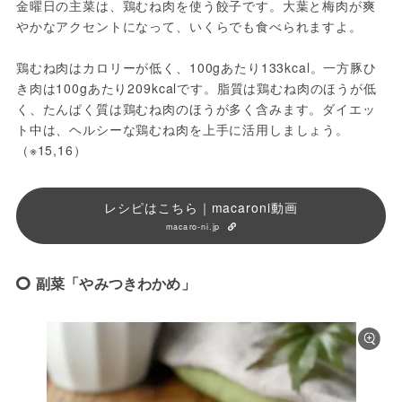
金曜日の主菜は、鶏むね肉を使う餃子です。大葉と梅肉が爽
やかなアクセントになって、いくらでも食べられますよ。
鶏むね肉はカロリーが低く、100gあたり133kcal。一方豚ひ
き肉は100gあたり209kcalです。脂質は鶏むね肉のほうが低
く、たんぱく質は鶏むね肉のほうが多く含みます。ダイエッ
ト中は、ヘルシーな鶏むね肉を上手に活用しましょう。
（※15,16）
レシピはこちら｜macaroni動画
macaro-ni.jp
副菜「やみつきわかめ」