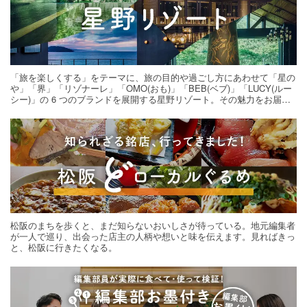
「旅を楽しくする」をテーマに、旅の目的や過ごし方にあわせて「星の
や」「界」「リゾナーレ」「OMO(おも)」「BEB(ベブ)」「LUCY(ルー
シー)」の 6 つのブランドを展開する星野リゾート。その魅力をお届け
する旅の連載。次の旅先探しのヒントにいかがですか？
松阪のまちを歩くと、まだ知らないおいしさが待っている。地元編集者
が一人で巡り、出会った店主の人柄や想いと味を伝えます。見ればきっ
と、松阪に行きたくなる。