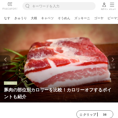
ログイン
メニュー
なす
きゅうり
大根
キャベツ
そうめん
ズッキーニ
ゴーヤ
ピーマ
前の
次の
記事
記事
豚肉の部位別カロリーを比較！カロリーオフするポイ
ントも紹介
38
クリップ