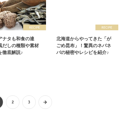
アナタも和食の達
北海道からやってきた「が
風だしの種類や素材
ごめ昆布」！驚異のネバネ
を徹底解説♪
バの秘密やレシピを紹介♪
2
3