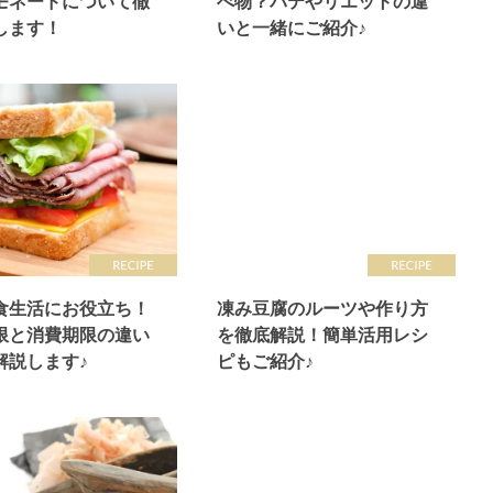
モネードについて徹
べ物？パテやリエットの違
します！
いと一緒にご紹介♪
食生活にお役立ち！
凍み豆腐のルーツや作り方
限と消費期限の違い
を徹底解説！簡単活用レシ
解説します♪
ピもご紹介♪