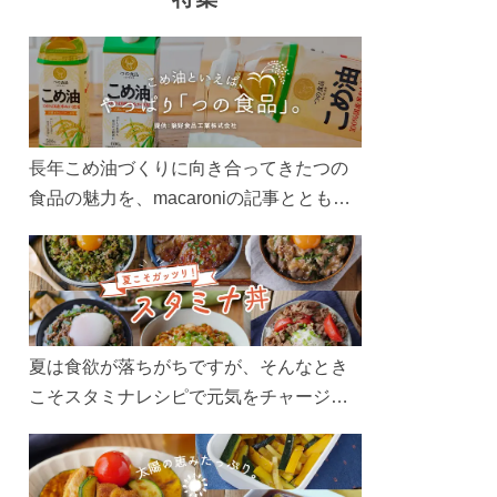
長年こめ油づくりに向き合ってきたつの
食品の魅力を、macaroniの記事とともに
ご紹介します。レシピや活用術はもちろ
ん、製造現場や品質へのこだわりまで。
こめ油をもっと好きになるコンテンツを
ぜひお楽しみください。
夏は食欲が落ちがちですが、そんなとき
こそスタミナレシピで元気をチャージ！
お肉や夏野菜をたっぷり使う丼をガッツ
リ食べて、夏バテを吹き飛ばしましょ
う！