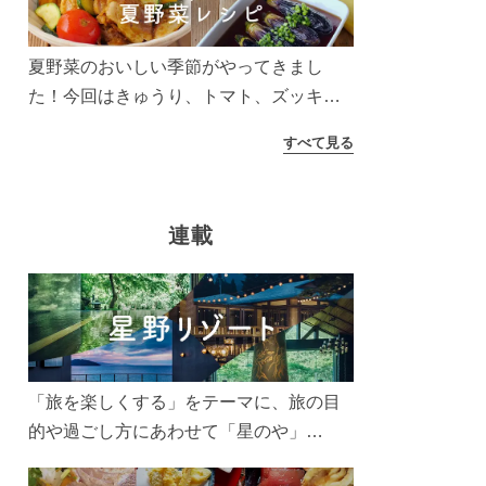
夏野菜のおいしい季節がやってきまし
た！今回はきゅうり、トマト、ズッキー
ニなどを使ったレシピをご紹介します。
すべて見る
太陽の光をたっぷりあびた夏野菜は栄養
もたっぷり。美味しく食べてパワーチャ
ージしましょう♪
連載
「旅を楽しくする」をテーマに、旅の目
的や過ごし方にあわせて「星のや」
「界」「リゾナーレ」「OMO(おも)」「B