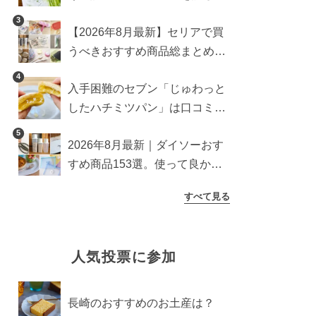
ら想像以上にアリでした
3
【2026年8月最新】セリアで買
うべきおすすめ商品総まとめ。
雑貨や収納グッズも
4
入手困難のセブン「じゅわっと
したハチミツパン」は口コミ通
り？よりおいしくなる食べ方も
5
2026年8月最新｜ダイソーおす
検証
すめ商品153選。使って良かっ
た神アイテムを厳選
すべて見る
人気投票に参加
長崎のおすすめのお土産は？