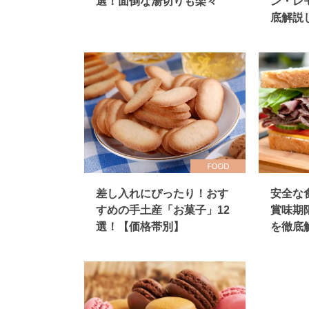
選！面倒な湯切りも楽々
ン・レ
底解説
差し入れにぴったり！おす
安全な
すめの手土産「お菓子」12
賞味期
選！【価格帯別】
を徹底