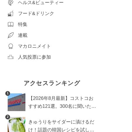
ヘルス&ビューティー
フード&ドリンク
特集
連載
マカロニメイト
人気投票に参加
アクセスランキング
1
【2026年8月最新】コストコお
すすめ121選。300名に聞いた買
うべき人気1位＆部門別おすす
2
きゅうりをサイダーに漬けるだ
め商品も
け！話題の韓国レシピを試した