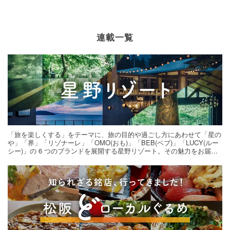
連載一覧
「旅を楽しくする」をテーマに、旅の目的や過ごし方にあわせて「星の
や」「界」「リゾナーレ」「OMO(おも)」「BEB(ベブ)」「LUCY(ルー
シー)」の 6 つのブランドを展開する星野リゾート。その魅力をお届け
する旅の連載。次の旅先探しのヒントにいかがですか？