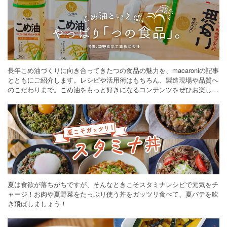
長年こめ油づくりに向き合ってきたつの食品の魅力を、macaroniの記事
とともにご紹介します。レシピや活用術はもちろん、製造現場や品質へ
のこだわりまで。こめ油をもっと好きになるコンテンツをぜひお楽しみ
ください。
夏は食欲が落ちがちですが、そんなときこそスタミナレシピで元気をチ
ャージ！お肉や夏野菜をたっぷり使う丼をガッツリ食べて、夏バテを吹
き飛ばしましょう！