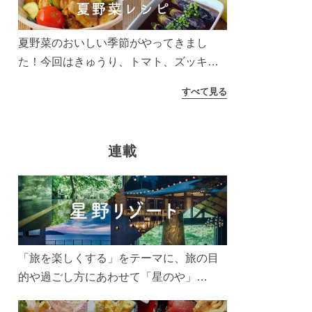
夏野菜のおいしい季節がやってきまし
た！今回はきゅうり、トマト、ズッキー
ニなどを使ったレシピをご紹介します。
すべて見る
太陽の光をたっぷりあびた夏野菜は栄養
もたっぷり。美味しく食べてパワーチャ
ージしましょう♪
連載
「旅を楽しくする」をテーマに、旅の目
的や過ごし方にあわせて「星のや」
「界」「リゾナーレ」「OMO(おも)」「B