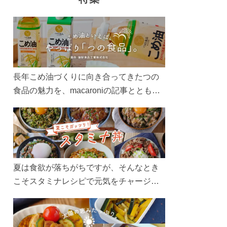
長年こめ油づくりに向き合ってきたつの
食品の魅力を、macaroniの記事とともに
ご紹介します。レシピや活用術はもちろ
ん、製造現場や品質へのこだわりまで。
こめ油をもっと好きになるコンテンツを
ぜひお楽しみください。
夏は食欲が落ちがちですが、そんなとき
こそスタミナレシピで元気をチャージ！
お肉や夏野菜をたっぷり使う丼をガッツ
リ食べて、夏バテを吹き飛ばしましょ
う！