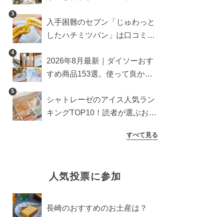
雑貨や収納グッズも
3
入手困難のセブン「じゅわっと
したハチミツパン」は口コミ通
り？よりおいしくなる食べ方も
4
2026年8月最新｜ダイソーおす
検証
すめ商品153選。使って良かっ
た神アイテムを厳選
5
シャトレーゼのアイス人気ラン
キングTOP10！読者が選ぶおす
すめ商品は？
すべて見る
人気投票に参加
長崎のおすすめのお土産は？