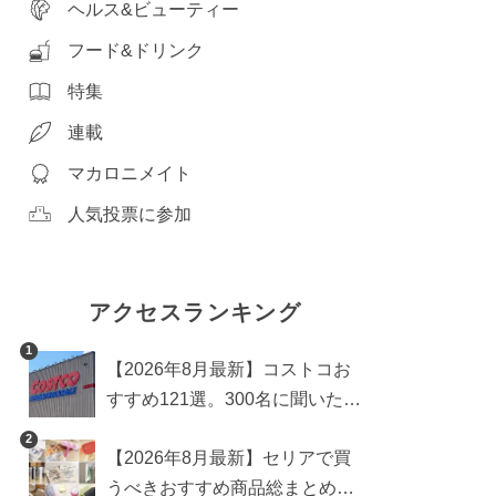
ヘルス&ビューティー
フード&ドリンク
特集
連載
マカロニメイト
人気投票に参加
アクセスランキング
1
【2026年8月最新】コストコお
すすめ121選。300名に聞いた買
うべき人気1位＆部門別おすす
2
【2026年8月最新】セリアで買
め商品も
うべきおすすめ商品総まとめ。