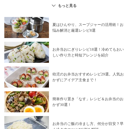
ダイエットレシピ
×
お弁当
ハム
×
お弁当
もっと見る
ちくわ
×
お弁当
ハンバーグ
×
お弁当
ほうれん草
×
お弁当
おにぎり
×
お弁当
夏はひんやり、スープジャーの活用術！お
サンドイッチ
×
お弁当
魚
×
お弁当
悩み解消と厳選レシピ8選
お弁当
×
野菜料理
お弁当
×
パン・シリアル
ご飯
×
お弁当
お弁当
×
時短レシピ
お弁当
×
麺類
お弁当おにぎりレシピ18選！冷めてもおい
お弁当
×
麺料理
お弁当
×
肉料理
しい作り方と時短アレンジを紹介
オムライス
×
お弁当
秋・冬野菜
×
お弁当
夏野菜
×
お弁当
ふりかけ
×
お弁当
幼児のお弁当おすすめレシピ29選。人気お
お弁当
×
おつまみ
お弁当
×
アレンジレシピ
かずにアイデア主食まで！
キャラ弁
×
お弁当
お弁当
×
揚げ物
簡単作り置き「なす」レシピ＆お弁当のお
かず30選！
お弁当のご飯の冷まし方、何分が目安？早