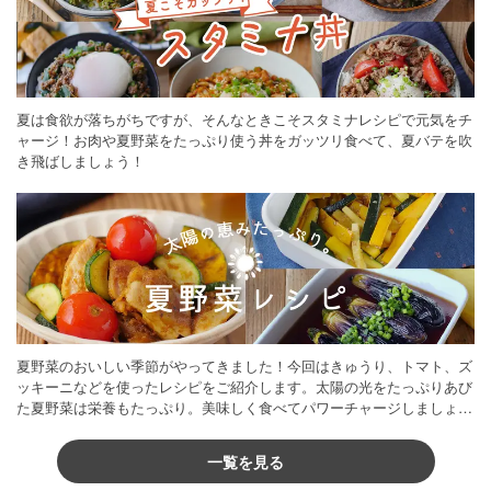
夏は食欲が落ちがちですが、そんなときこそスタミナレシピで元気をチ
ャージ！お肉や夏野菜をたっぷり使う丼をガッツリ食べて、夏バテを吹
き飛ばしましょう！
夏野菜のおいしい季節がやってきました！今回はきゅうり、トマト、ズ
ッキーニなどを使ったレシピをご紹介します。太陽の光をたっぷりあび
た夏野菜は栄養もたっぷり。美味しく食べてパワーチャージしましょう
♪
一覧を見る