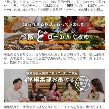
「旅を楽しくする」をテーマに、旅の目的や過ごし方にあわせて「星の
や」「界」「リゾナーレ」「OMO(おも)」「BEB(ベブ)」「LUCY(ルー
シー)」の 6 つのブランドを展開する星野リゾート。その魅力をお届け
する旅の連載。次の旅先探しのヒントにいかがですか？
松阪のまちを歩くと、まだ知らないおいしさが待っている。地元編集者
が一人で巡り、出会った店主の人柄や想いと味を伝えます。見ればきっ
と、松阪に行きたくなる。
編集部員が、商品やグッズなど気になるアイテムを実際に食べたり使っ