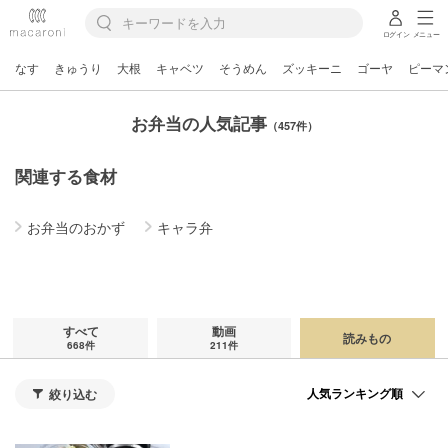
ログイン
メニュー
なす
きゅうり
大根
キャベツ
そうめん
ズッキーニ
ゴーヤ
ピーマ
お弁当の人気記事
（457件）
関連する食材
お弁当のおかず
キャラ弁
すべて
動画
読みもの
668件
211件
絞り込む