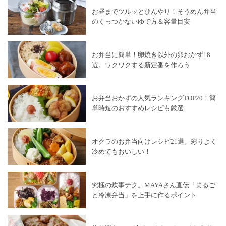
お昼までツルッとひんやり！そうめん弁当
のくっつかないゆで方＆容量目安
お弁当に簡単！卵焼き以外の卵おかず18
選。ワクワクする新定番を作ろう
お弁当おかずの人気ランキングTOP20！簡
単時短のおすすめレシピも厳選
オクラのお弁当向けレシピ21選。彩りよく
冷めてもおいしい！
究極の炊事テク。MAYAさん直伝「まるご
と冷凍弁当」を上手に作るポイント