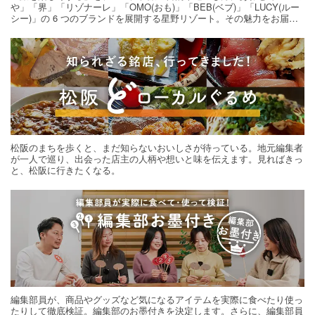
や」「界」「リゾナーレ」「OMO(おも)」「BEB(ベブ)」「LUCY(ルー
シー)」の 6 つのブランドを展開する星野リゾート。その魅力をお届け
する旅の連載。次の旅先探しのヒントにいかがですか？
松阪のまちを歩くと、まだ知らないおいしさが待っている。地元編集者
が一人で巡り、出会った店主の人柄や想いと味を伝えます。見ればきっ
と、松阪に行きたくなる。
編集部員が、商品やグッズなど気になるアイテムを実際に食べたり使っ
たりして徹底検証。編集部のお墨付きを決定します。さらに、編集部員