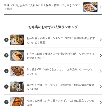
冷凍パスタはお弁当に入れられる？保存・解凍・作り置きのコツ
を解説
お弁当のおかずの人気ランキング
お弁当おかずの人気ランキングTOP20！簡単時短のおすす
1
めレシピも厳選
お弁当に簡単！卵焼き以外の卵おかず18選。ワクワクする
2
新定番を作ろう
作り置きOK！冷めてもおいしい「お弁当用ハンバーグ」
3
のレシピ
夏はひんやり、スープジャーの活用術！お悩み解消と厳選
4
レシピ8選
冷めても美味しい作り置きおかず。お弁当に役立つレシピ
5
23選