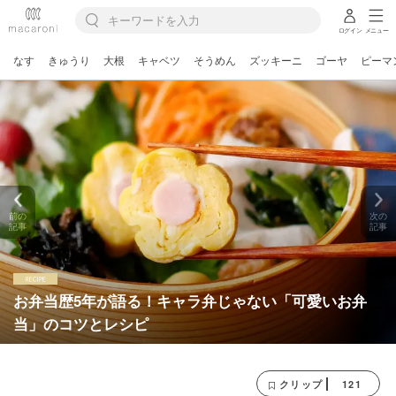
ログイン
メニュー
なす
きゅうり
大根
キャベツ
そうめん
ズッキーニ
ゴーヤ
ピーマ
前の
次の
記事
記事
お弁当歴5年が語る！キャラ弁じゃない「可愛いお弁
当」のコツとレシピ
121
クリップ