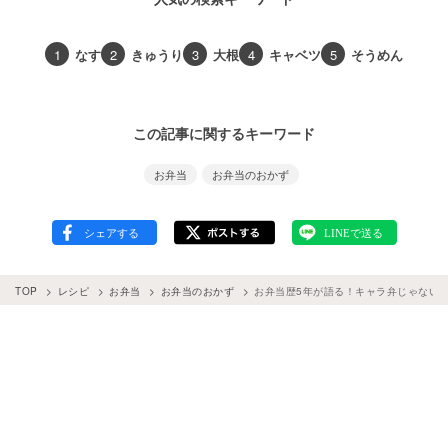
1
なす
2
きゅうり
3
大根
4
キャベツ
5
そうめん
この記事に関するキーワード
お弁当
お弁当のおかず
TOP
レシピ
お弁当
お弁当のおかず
お弁当歴5年が語る！キャラ弁じゃない