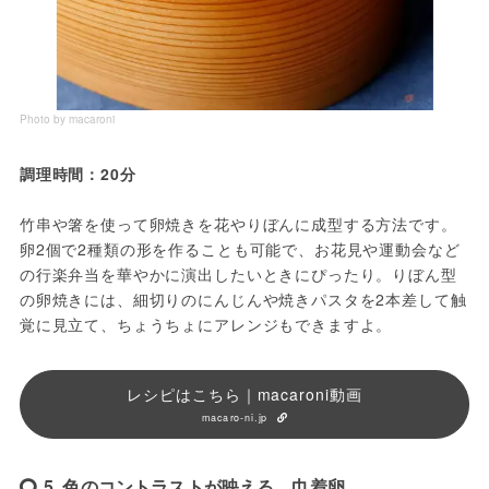
Photo by macaroni
調理時間：20分
竹串や箸を使って卵焼きを花やりぼんに成型する方法です。
卵2個で2種類の形を作ることも可能で、お花見や運動会など
の行楽弁当を華やかに演出したいときにぴったり。りぼん型
の卵焼きには、細切りのにんじんや焼きパスタを2本差して触
覚に見立て、ちょうちょにアレンジもできますよ。
レシピはこちら｜macaroni動画
macaro-ni.jp
5. 色のコントラストが映える。巾着卵