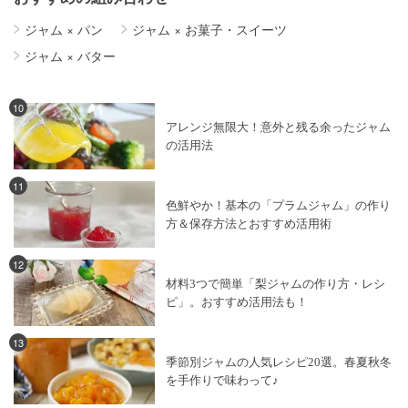
ジャム
×
パン
ジャム
×
お菓子・スイーツ
ジャム
×
バター
10
アレンジ無限大！意外と残る余ったジャム
の活用法
11
色鮮やか！基本の「プラムジャム」の作り
方＆保存方法とおすすめ活用術
12
材料3つで簡単「梨ジャムの作り方・レシ
ピ」。おすすめ活用法も！
13
季節別ジャムの人気レシピ20選。春夏秋冬
を手作りで味わって♪