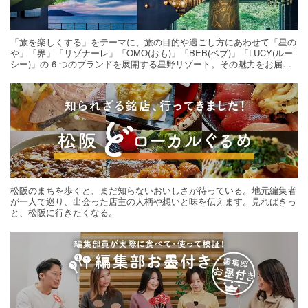
「旅を楽しくする」をテーマに、旅の目的や過ごし方にあわせて「星の
や」「界」「リゾナーレ」「OMO(おも)」「BEB(ベブ)」「LUCY(ルー
シー)」の 6 つのブランドを展開する星野リゾート。その魅力をお届け
する旅の連載。次の旅先探しのヒントにいかがですか？
松阪のまちを歩くと、まだ知らないおいしさが待っている。地元編集者
が一人で巡り、出会った店主の人柄や想いと味を伝えます。見ればきっ
と、松阪に行きたくなる。