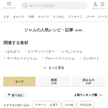
ログイン
メニュー
なす
きゅうり
大根
キャベツ
そうめん
ズッキーニ
ゴーヤ
ピーマ
ジャムの人気レシピ・記事
（91件）
関連する食材
はちみつ
ピーナッツバター
いちごジャム
マーマレードジャム
ブルーベリージャム
コンポート
ピューレ
ペースト
バニラペースト
もっと見る
動画
読みもの
すべて
37件
54件
絞り込む
デザート・お菓子
その他
10分以内
おすすめの絞り込み