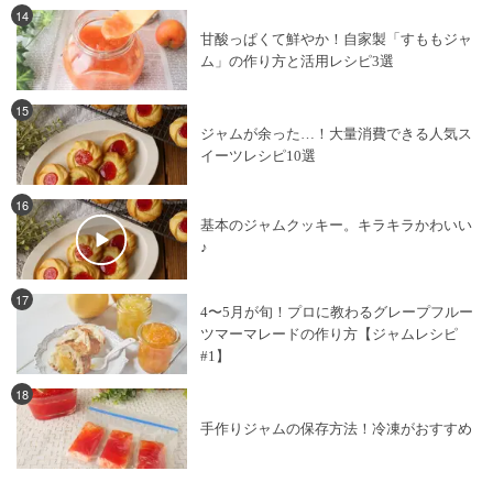
14
甘酸っぱくて鮮やか！自家製「すももジャ
ム」の作り方と活用レシピ3選
15
ジャムが余った…！大量消費できる人気ス
イーツレシピ10選
16
基本のジャムクッキー。キラキラかわいい
♪
17
4〜5月が旬！プロに教わるグレープフルー
ツマーマレードの作り方【ジャムレシピ
#1】
18
手作りジャムの保存方法！冷凍がおすすめ