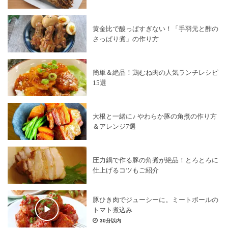
黄金比で酸っぱすぎない！「手羽元と酢の
さっぱり煮」の作り方
簡単＆絶品！鶏むね肉の人気ランチレシピ
15選
大根と一緒に♪ やわらか豚の角煮の作り方
＆アレンジ7選
圧力鍋で作る豚の角煮が絶品！とろとろに
仕上げるコツもご紹介
豚ひき肉でジューシーに。ミートボールの
トマト煮込み
30分以内