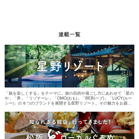
連載一覧
「旅を楽しくする」をテーマに、旅の目的や過ごし方にあわせて「星の
や」「界」「リゾナーレ」「OMO(おも)」「BEB(ベブ)」「LUCY(ルー
シー)」の 6 つのブランドを展開する星野リゾート。その魅力をお届け
する旅の連載。次の旅先探しのヒントにいかがですか？