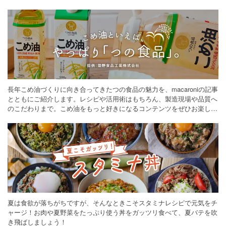
長年こめ油づくりに向き合ってきたつの食品の魅力を、macaroniの記事
とともにご紹介します。レシピや活用術はもちろん、製造現場や品質へ
のこだわりまで。こめ油をもっと好きになるコンテンツをぜひお楽しみ
ください。
夏は食欲が落ちがちですが、そんなときこそスタミナレシピで元気をチ
ャージ！お肉や夏野菜をたっぷり使う丼をガッツリ食べて、夏バテを吹
き飛ばしましょう！