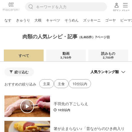
ログイン
メニュー
なす
きゅうり
大根
キャベツ
そうめん
ズッキーニ
ゴーヤ
ピーマ
肉類の人気レシピ・記事
（6,465件）7ページ目
動画
読みもの
すべて
3,765件
2,700件
絞り込む
主菜
主食
10分以内
おすすめの絞り込み
手羽先の下ごしらえ
10分以内
箸が止まらない♪「昔ながらのひき肉入り