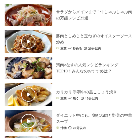
サラダからメインまで！牛しゃぶしゃぶ肉
の万能レシピ25選
豚肉としめじと玉ねぎのオイスターソース
炒め
主菜
炒める
20分以内
鶏肉×なすの人気レシピランキング
TOP10！みんなのおすすめは？
カリカリ 手羽中の黒こしょう焼き
主菜
焼く
10分以内
ダイエット中にも。鶏むね肉と野菜の中華
スープ
汁物
20分以内