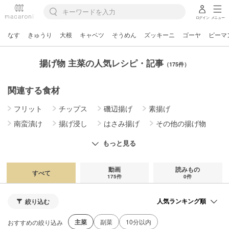
ログイン
メニュー
なす
きゅうり
大根
キャベツ
そうめん
ズッキーニ
ゴーヤ
ピーマ
揚げ物 主菜の人気レシピ・記事
（175件）
関連する食材
フリット
チップス
磯辺揚げ
素揚げ
南蛮漬け
揚げ浸し
はさみ揚げ
その他の揚げ物
天ぷら・かき揚げ
フライ
コロッケ
もっと見る
動画
読みもの
すべて
175件
0件
絞り込む
主菜
副菜
10分以内
おすすめの絞り込み