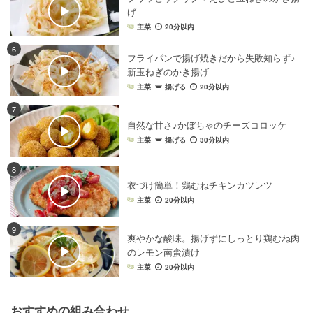
げ
主菜
20分以内
6
フライパンで揚げ焼きだから失敗知らず♪
新玉ねぎのかき揚げ
主菜
揚げる
20分以内
7
自然な甘さ♪かぼちゃのチーズコロッケ
主菜
揚げる
30分以内
8
衣づけ簡単！鶏むねチキンカツレツ
主菜
20分以内
9
爽やかな酸味。揚げずにしっとり鶏むね肉
のレモン南蛮漬け
主菜
20分以内
おすすめの組み合わせ