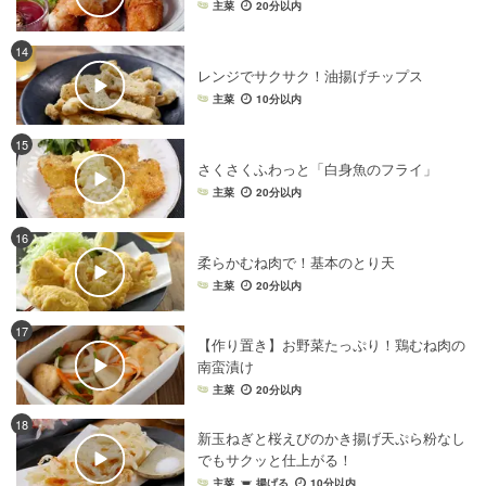
主菜
20分以内
14
レンジでサクサク！油揚げチップス
主菜
10分以内
15
さくさくふわっと「白身魚のフライ」
主菜
20分以内
16
柔らかむね肉で！基本のとり天
主菜
20分以内
17
【作り置き】お野菜たっぷり！鶏むね肉の
南蛮漬け
主菜
20分以内
18
新玉ねぎと桜えびのかき揚げ天ぷら粉なし
でもサクッと仕上がる！
主菜
揚げる
10分以内