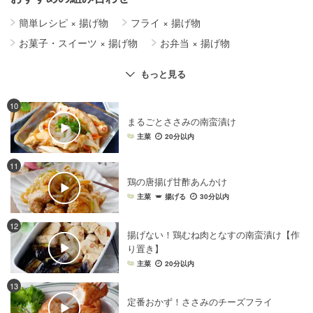
簡単レシピ
×
揚げ物
フライ
×
揚げ物
お菓子・スイーツ
×
揚げ物
お弁当
×
揚げ物
電子レンジレシピ
×
揚げ物
もっと見る
ワンパン・フライパンレシピ
×
揚げ物
10
まるごとささみの南蛮漬け
主菜
20分以内
11
鶏の唐揚げ甘酢あんかけ
主菜
揚げる
30分以内
12
揚げない！鶏むね肉となすの南蛮漬け【作
り置き】
主菜
20分以内
13
定番おかず！ささみのチーズフライ