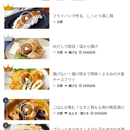
フライパンで作る。しっとり蒸し鶏
主菜
白だしで絶品！塩から揚げ
主菜
揚げる
30分以内
揚げない！揚げ焼きで簡単！ささみの大葉
チーズフライ
主菜
揚げる
20分以内
4
ごはんが進む！なすと鶏もも肉の南蛮漬け
主菜
あえる・漬ける
20分以内
5
プリッとサクサク！えびと玉ねぎのかき揚