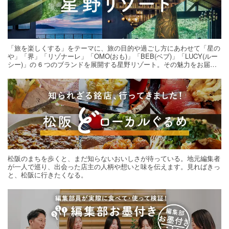
「旅を楽しくする」をテーマに、旅の目的や過ごし方にあわせて「星の
や」「界」「リゾナーレ」「OMO(おも)」「BEB(ベブ)」「LUCY(ルー
シー)」の 6 つのブランドを展開する星野リゾート。その魅力をお届け
する旅の連載。次の旅先探しのヒントにいかがですか？
松阪のまちを歩くと、まだ知らないおいしさが待っている。地元編集者
が一人で巡り、出会った店主の人柄や想いと味を伝えます。見ればきっ
と、松阪に行きたくなる。