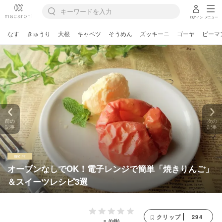
ログイン
メニュー
なす
きゅうり
大根
キャベツ
そうめん
ズッキーニ
ゴーヤ
ピーマ
前の
次の
記事
記事
オーブンなしでOK！電子レンジで簡単「焼きりんご」
＆スイーツレシピ3選
294
クリップ
-
(0件)