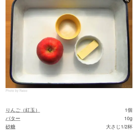
Photo by Raico
りんご（紅玉）
1個
バター
10g
砂糖
大さじ1/2杯