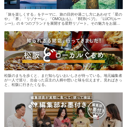
「旅を楽しくする」をテーマに、旅の目的や過ごし方にあわせて「星の
や」「界」「リゾナーレ」「OMO(おも)」「BEB(ベブ)」「LUCY(ルー
シー)」の 6 つのブランドを展開する星野リゾート。その魅力をお届け
する旅の連載。次の旅先探しのヒントにいかがですか？
松阪のまちを歩くと、まだ知らないおいしさが待っている。地元編集者
が一人で巡り、出会った店主の人柄や想いと味を伝えます。見ればきっ
と、松阪に行きたくなる。