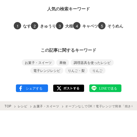
人気の検索キーワード
1
なす
2
きゅうり
3
大根
4
キャベツ
5
そうめん
この記事に関するキーワード
お菓子・スイーツ
果物
調理器具を使ったレシピ
電子レンジレシピ
りんご・梨
りんご
TOP
レシピ
お菓子・スイーツ
オーブンなしでOK！電子レンジで簡単「焼きり