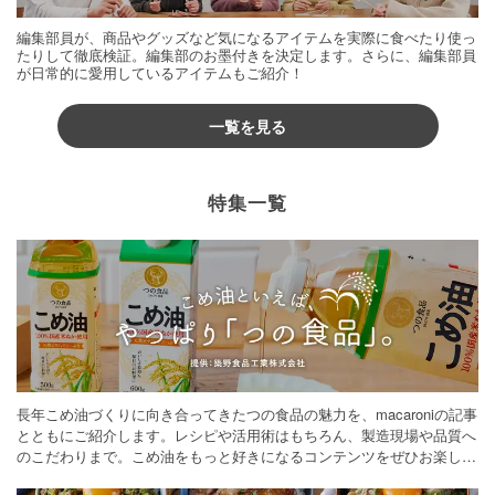
編集部員が、商品やグッズなど気になるアイテムを実際に食べたり使っ
たりして徹底検証。編集部のお墨付きを決定します。さらに、編集部員
が日常的に愛用しているアイテムもご紹介！
一覧を見る
特集一覧
長年こめ油づくりに向き合ってきたつの食品の魅力を、macaroniの記事
とともにご紹介します。レシピや活用術はもちろん、製造現場や品質へ
のこだわりまで。こめ油をもっと好きになるコンテンツをぜひお楽しみ
ください。