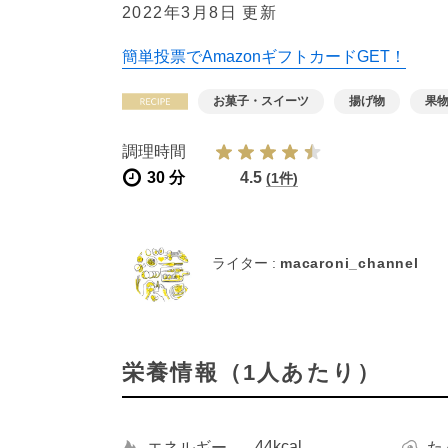
2022年3月8日 更新
簡単投票でAmazonギフトカードGET！
お菓子・スイーツ
揚げ物
果
調理時間
30 分
4.5
(1件)
ライター :
macaroni_channel
栄養情報（1人あたり）
44kcal
エネルギー
た