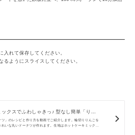
に入れて保存してください。

なるようにスライスしてください。
ミックスでふわしゃきっ♪ 型なし簡単「りん
ナツ」のレシピと作り方を動画でご紹介します。輪切りりんごを
きれいな丸いドーナツが作れます。生地はホットケーキミックス
ふわ生地とりんごのしゃきしゃきジューシー食感がたまりません