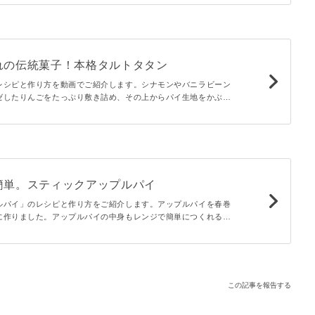
れの伝統菓子！本格タルトタタン
レシピと作り方を動画でご紹介します。シナモンやバニラビーン
ゼしたりんごをたっぷり敷き詰め、その上からパイ生地をかぶせ
伝統的なお菓子。ほろ苦く甘い濃厚りんごがたまらない美味しさ
簡単。スティックアップルパイ
ルパイ」のレシピと作り方をご紹介します。アップルパイを春巻
に作りました。アップルパイの中身もレンジで簡単につくれるの
クリームチーズとりんご、春巻きの皮のパリパリ食感が相性抜群
この記事を報告する