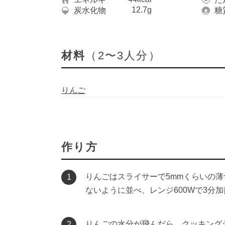
12.7g
炭水化物
糖
材料
（2〜3人分）
りんご
作り方
りんごはスライサーで5mmくらいの
1
ないように並べ、レンジ600Wで3分
りんごの水分が飛んだら、クッキングシ
2