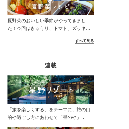
う！
夏野菜のおいしい季節がやってきまし
た！今回はきゅうり、トマト、ズッキー
ニなどを使ったレシピをご紹介します。
すべて見る
太陽の光をたっぷりあびた夏野菜は栄養
もたっぷり。美味しく食べてパワーチャ
ージしましょう♪
連載
「旅を楽しくする」をテーマに、旅の目
的や過ごし方にあわせて「星のや」
「界」「リゾナーレ」「OMO(おも)」「B