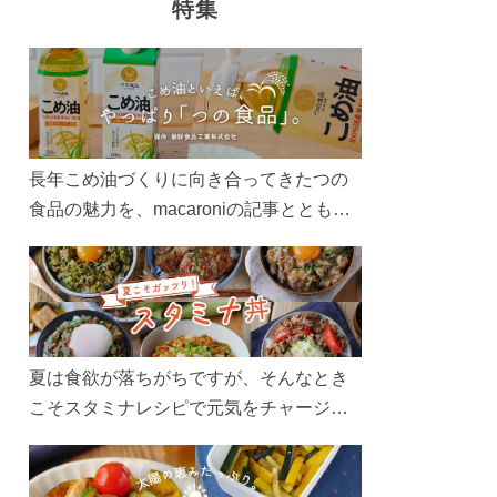
特集
長年こめ油づくりに向き合ってきたつの
食品の魅力を、macaroniの記事とともに
ご紹介します。レシピや活用術はもちろ
ん、製造現場や品質へのこだわりまで。
こめ油をもっと好きになるコンテンツを
ぜひお楽しみください。
夏は食欲が落ちがちですが、そんなとき
こそスタミナレシピで元気をチャージ！
お肉や夏野菜をたっぷり使う丼をガッツ
リ食べて、夏バテを吹き飛ばしましょ