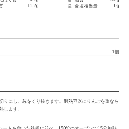
11.2g
0g
質
食塩相当量
1個
薄切りにし、芯をくり抜きます。耐熱容器にりんごを重なら
加熱します。
ートを敷いた鉄板に並べ、150℃のオーブンで15分加熱