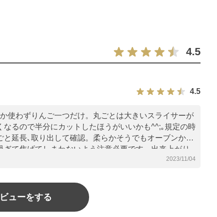
4.5
4.5
とか使わずりんご一つだけ。丸ごとは大きいスライサーが
なるので半分にカットしたほうがいいかも^^;｡規定の時
ごと延長､取り出して確認。柔らかそうでもオーブンから
過ぎて焦げてしまわないよう注意必要です。出来上がり
2023/11/04
す売り物のようなチップ完成､美味♡
ビューをする