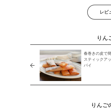
レビ
りん
春巻きの皮で
スティックア
パイ
りんご