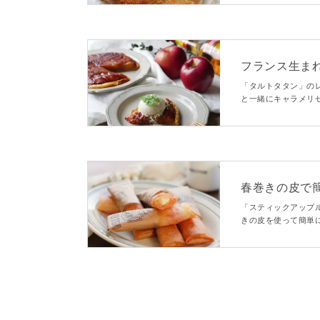
♪
フランス生ま
「タルトタタン」の
と一緒にキャラメリ
て焼いたフランスの
です♫
春巻きの皮で
「スティックアップ
きの皮を使って簡単
でおすすめですよ。
なひと品です。