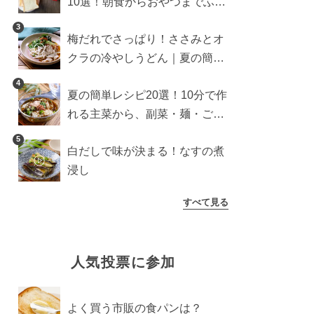
10選！朝食からおやつまでふん
わり食パンを楽しむアレンジ
3
梅だれでさっぱり！ささみとオ
クラの冷やしうどん｜夏の簡単
ランチに
4
夏の簡単レシピ20選！10分で作
れる主菜から、副菜・麺・ごは
んまで一気に紹介
5
白だしで味が決まる！なすの煮
浸し
すべて見る
人気投票に参加
よく買う市販の食パンは？