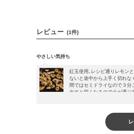
レビュー
(1件)
やさしい気持ち
紅玉使用､レシピ通りレモン
ないと途中から上手く切れなく
間ではセミドライなので３分
出すと固くなるので火が通り
はとてもキレイで保存料使わ
レ