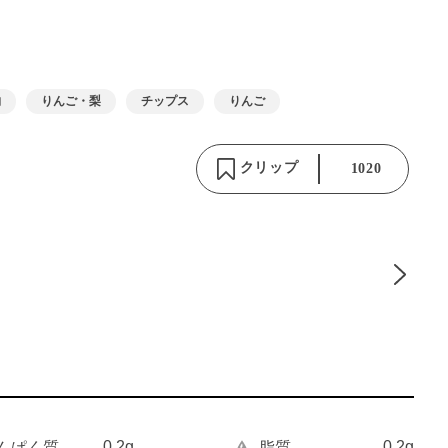
物
りんご・梨
チップス
りんご
クリップ
1020
0.2g
0.2g
んぱく質
脂質