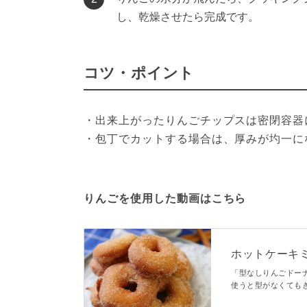
し、乾燥させたら完成です。
コツ・ポイント
・出来上がったりんごチップスは密閉容器
・包丁でカットする場合は、厚みが圴一に
りんごを使用した動画はこちら
ホットケーキ
ごドーナツ」
「型なしりんごドー
使うと型がなくても
で作れば簡単！ふわ