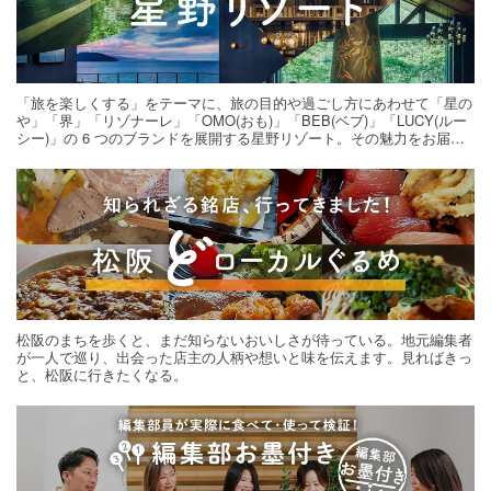
「旅を楽しくする」をテーマに、旅の目的や過ごし方にあわせて「星の
や」「界」「リゾナーレ」「OMO(おも)」「BEB(ベブ)」「LUCY(ルー
シー)」の 6 つのブランドを展開する星野リゾート。その魅力をお届け
する旅の連載。次の旅先探しのヒントにいかがですか？
松阪のまちを歩くと、まだ知らないおいしさが待っている。地元編集者
が一人で巡り、出会った店主の人柄や想いと味を伝えます。見ればきっ
と、松阪に行きたくなる。