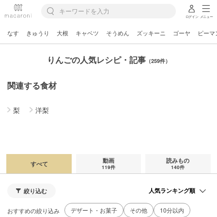
ログイン
メニュー
なす
きゅうり
大根
キャベツ
そうめん
ズッキーニ
ゴーヤ
ピーマ
りんごの人気レシピ・記事
（259件）
関連する食材
梨
洋梨
動画
読みもの
すべて
119件
140件
絞り込む
デザート・お菓子
その他
10分以内
おすすめの絞り込み