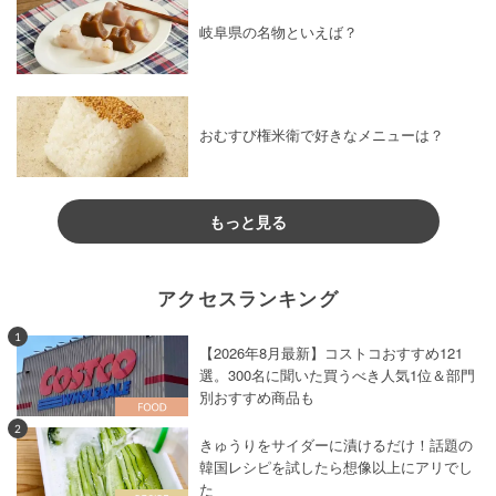
岐阜県の名物といえば？
おむすび権米衛で好きなメニューは？
もっと見る
アクセスランキング
1
【2026年8月最新】コストコおすすめ121
選。300名に聞いた買うべき人気1位＆部門
別おすすめ商品も
2
きゅうりをサイダーに漬けるだけ！話題の
韓国レシピを試したら想像以上にアリでし
た