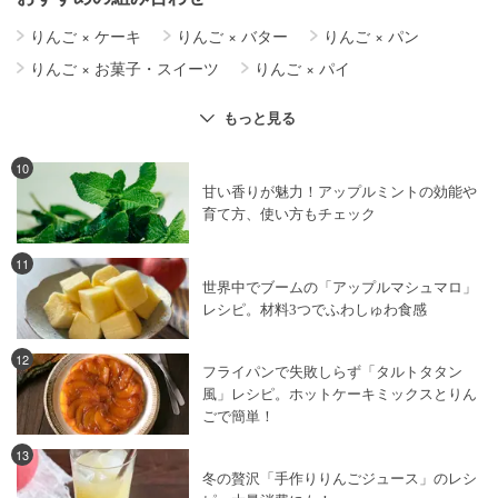
りんご
×
ケーキ
りんご
×
バター
りんご
×
パン
りんご
×
お菓子・スイーツ
りんご
×
パイ
さつまいも
×
りんご
りんご
×
タルト
もっと見る
りんご
×
コンポート
パウンドケーキ
×
りんご
チーズケーキ
×
りんご
りんご
×
食パン
10
甘い香りが魅力！アップルミントの効能や
りんご
×
牛乳
りんご
×
クリームチーズ
育て方、使い方もチェック
マフィン
×
りんご
りんご
×
シナモン
りんご
×
米粉
りんご
×
焼き菓子
りんご
×
みりん・料理酒
11
世界中でブームの「アップルマシュマロ」
タルトタタン
×
りんご
レシピ。材料3つでふわしゅわ食感
りんご
×
レトルト・インスタント食品・缶詰
りんご
×
お酒
りんご
×
酢・ビネガー
12
フライパンで失敗しらず「タルトタタン
りんご
×
コーヒー・茶
風」レシピ。ホットケーキミックスとりん
ごで簡単！
13
冬の贅沢「手作りりんごジュース」のレシ