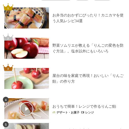
お弁当のおかずにぴったり！カニカマを使
う人気レシピ34選
野菜ソムリエが教える「りんごの変色を防
ぐ方法」。塩水以外にもいろいろ
屋台の味を家庭で再現！おいしい「りんご
飴」の作り方
4
おうちで簡単！レンジで作るりんご飴
デザート・お菓子
レンジ
5