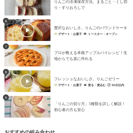
りんごの冷凍保存方法。まるごと・くし切
り・すりおろしで
6
贅沢なおいしさ。りんごのパウンドケーキ
デザート・お菓子
トースター・オーブン
7
プロが教える本格アップルパイレシピ！生
地からでも楽に作れる
8
フレッシュなおいしさ。りんごゼリー
デザート・お菓子
煮る・煮込む
30分以内
9
「りんごの切り方」5種類を詳しく解説！
初心者の方も安心
おすすめの組み合わせ