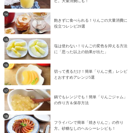
ピ。大量消費にも！
14
飽きずに食べられる！りんごの大量消費に
役立つレシピ29選
15
塩は使わない！りんごの変色を抑える方法
に「思った以上の効果が出た」
16
切って煮るだけ！簡単「りんご煮」レシピ
とおすすめアレンジ5選
17
鍋でもレンジでも！簡単「りんごジャム」
の作り方＆保存方法
18
フライパンで簡単「焼きりんご」の作り
方。砂糖なしのヘルシーレシピも！