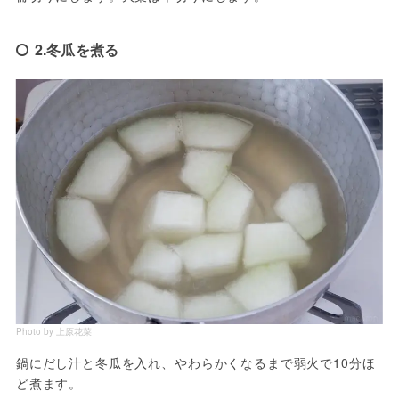
2.冬瓜を煮る
Photo by 上原花菜
鍋にだし汁と冬瓜を入れ、やわらかくなるまで弱火で10分ほ
ど煮ます。