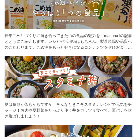
長年こめ油づくりに向き合ってきたつの食品の魅力を、macaroniの記事
とともにご紹介します。レシピや活用術はもちろん、製造現場や品質へ
のこだわりまで。こめ油をもっと好きになるコンテンツをぜひお楽しみ
ください。
夏は食欲が落ちがちですが、そんなときこそスタミナレシピで元気をチ
ャージ！お肉や夏野菜をたっぷり使う丼をガッツリ食べて、夏バテを吹
き飛ばしましょう！