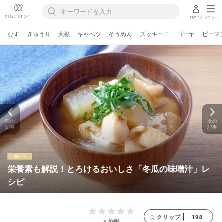
ログイン
メニュー
なす
きゅうり
大根
キャベツ
そうめん
ズッキーニ
ゴーヤ
ピーマ
前の
次の
記事
記事
栄養素も解説！とろけるおいしさ「冬瓜の味噌汁」レ
シピ
198
クリップ
-
(0件)