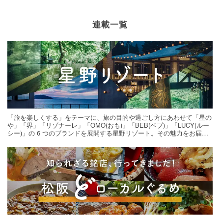
連載一覧
「旅を楽しくする」をテーマに、旅の目的や過ごし方にあわせて「星の
や」「界」「リゾナーレ」「OMO(おも)」「BEB(ベブ)」「LUCY(ルー
シー)」の 6 つのブランドを展開する星野リゾート。その魅力をお届け
する旅の連載。次の旅先探しのヒントにいかがですか？