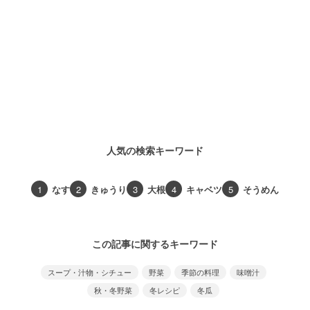
人気の検索キーワード
1
なす
2
きゅうり
3
大根
4
キャベツ
5
そうめん
この記事に関するキーワード
スープ・汁物・シチュー
野菜
季節の料理
味噌汁
秋・冬野菜
冬レシピ
冬瓜