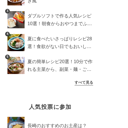
き風
3
ダブルソフトで作る人気レシピ
10選！朝食からおやつまでふん
わり食パンを楽しむアレンジ
4
夏に食べたいさっぱりレシピ28
選！食欲がない日でもおいしい
簡単おかず・麺・ごはん
5
夏の簡単レシピ20選！10分で作
れる主菜から、副菜・麺・ごは
んまで一気に紹介
すべて見る
人気投票に参加
長崎のおすすめのお土産は？