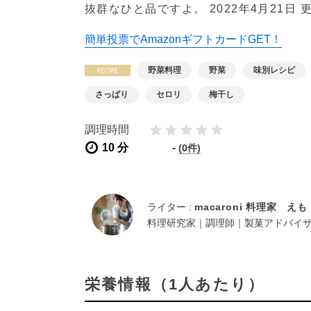
抜群なひと品ですよ。
2022年4月21日 
簡単投票でAmazonギフトカードGET！
野菜料理
野菜
味別レシピ
さっぱり
セロリ
梅干し
調理時間
10 分
-
(0件)
ライター :
macaroni 料理家 えも
料理研究家｜調理師｜製菓アドバイ
栄養情報（1人あたり）