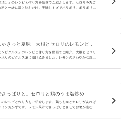
華漬け」のレシピと作り方を動画でご紹介します。セロリを丸ご
味料と一緒に漬け込むだけ。美味しすぎでポリポリ、ポリポリと
めにもお酒のアテにもぴったりですよ♪
しゃきっと夏味！大根とセロリのレモンピク
モンピクルス」のレシピと作り方を動画でご紹介。大根とセロリ
ン入りのピクルス液に漬け込みました。レモンのさわやかな風味
ゃきとした歯ごたえがクセになるおいしさ。副菜や箸休めにも重
でさっぱりと。セロリと鶏のうま塩炒め
」のレシピと作り方をご紹介します。鶏もも肉とセロリがあれば
メインおかずです。レモン果汁でさっぱりとさせてお箸が進む味
。おかずでもおつまみとしてもぴったりなひと品です。