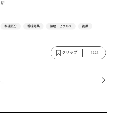
更新
料理区分
香味野菜
漬物・ピクルス
副菜
クリップ
1221
ザー