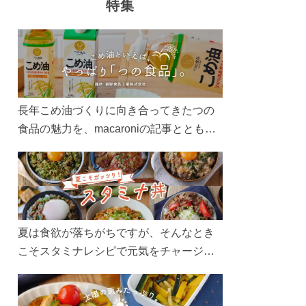
特集
長年こめ油づくりに向き合ってきたつの
食品の魅力を、macaroniの記事とともに
ご紹介します。レシピや活用術はもちろ
ん、製造現場や品質へのこだわりまで。
こめ油をもっと好きになるコンテンツを
ぜひお楽しみください。
夏は食欲が落ちがちですが、そんなとき
こそスタミナレシピで元気をチャージ！
お肉や夏野菜をたっぷり使う丼をガッツ
リ食べて、夏バテを吹き飛ばしましょ