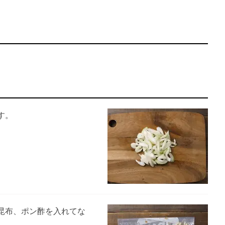
。
す。
昆布、ポン酢を入れてな
。