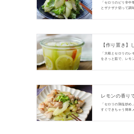
「セロリのピリ辛中
とザクザク切って調
止まりません！箸休
【作り置き】
ルス
「大根とセロリのレ
をさっと茹で、レモ
と、野菜のしゃきし
宝しますよ！
レモンの香り
「セロリの鶏塩炒め
すぐできちゃう簡単
付けに仕上げました