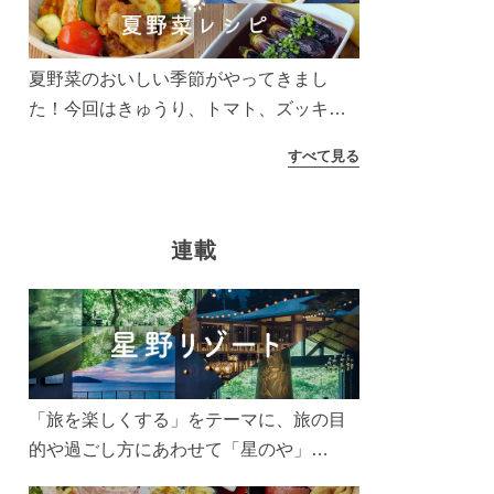
う！
夏野菜のおいしい季節がやってきまし
た！今回はきゅうり、トマト、ズッキー
ニなどを使ったレシピをご紹介します。
すべて見る
太陽の光をたっぷりあびた夏野菜は栄養
もたっぷり。美味しく食べてパワーチャ
ージしましょう♪
連載
「旅を楽しくする」をテーマに、旅の目
的や過ごし方にあわせて「星のや」
「界」「リゾナーレ」「OMO(おも)」「B