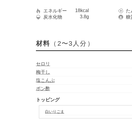
18kcal
エネルギー
た
3.8g
炭水化物
糖
材料
（2〜3人分）
セロリ
梅干し
塩こんぶ
ポン酢
トッピング
白いりごま