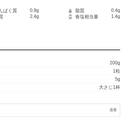
0.9g
0.4g
んぱく質
脂質
2.4g
1.4g
質
食塩相当量
200g
1粒
5g
大さじ1杯
適量