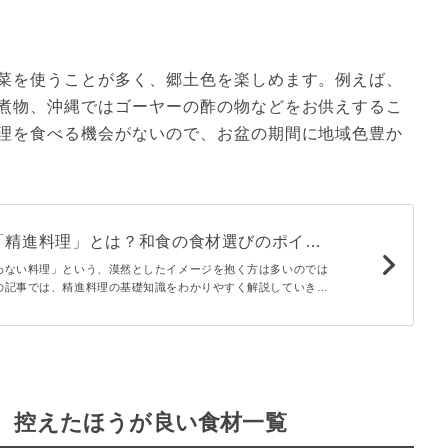
菜を使うことが多く、郷土色を楽しめます。例えば、
煮物、沖縄ではゴーヤーの酢の物などをお供えするこ
理を食べる機会がないので、お盆の期間に地域色豊か
「精進料理」とは？和食の食材選びのポイン
aroni
わない料理」という、漠然としたイメージを抱く方は多いのでは
の記事では、精進料理の基礎知識をわかりやすく解説していきま
材、使ってはいけない食材など、ルールやその根底にある考え方
料理を身近に感じてください
。控えたほうが良い食材一覧