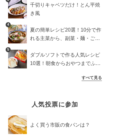
千切りキャベツだけ！とん平焼
き風
4
夏の簡単レシピ20選！10分で作
れる主菜から、副菜・麺・ごは
んまで一気に紹介
5
ダブルソフトで作る人気レシピ
10選！朝食からおやつまでふん
わり食パンを楽しむアレンジ
すべて見る
人気投票に参加
よく買う市販の食パンは？