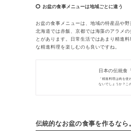
お盆の食事メニューは地域ごとに違う
お盆の食事メニューは、地域の特産品や野
北海道では赤飯、京都では海藻のアラメの
とがあります。日常生活ではあまり精進料
な精進料理を楽しむのも良いですね。
日本の伝統食
トを解説♪ - mac
「精進料理は肉を使
ないでしょうか？こ
す。よく使われる食
などを知って、精進
伝統的なお盆の食事を作るなら