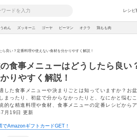
レシピ
うめん
ズッキーニ
ゴーヤ
ピーマン
オクラ
鶏もも肉
たら良い？定番料理や使えない食材を分かりやすく解説！
盆の食事メニューはどうしたら良い
分かりやすく解説！
適した食事メニューや決まりごとは知っていますか？お
しまったり、初盆で分からなかったりと、なにかと悩む
統的な精進料理や食材、食事メニューの定番レシピから
年7月19日 更新
でAmazonギフトカードGET！