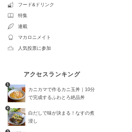
フード&ドリンク
特集
連載
マカロニメイト
人気投票に参加
アクセスランキング
1
カニカマで作るカニ玉丼｜10分
で完成するふわとろ絶品丼
2
白だしで味が決まる！なすの煮
浸し
3