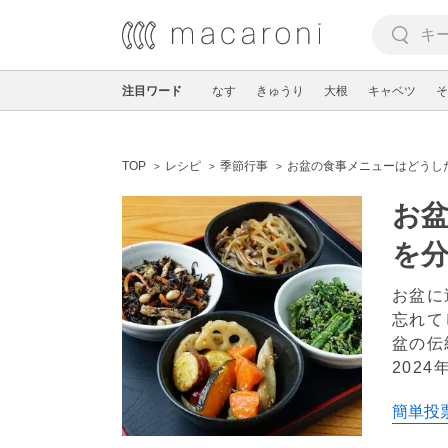
注目ワード
なす
きゅうり
大根
キャベツ
そ
TOP
レシピ
季節行事
お盆の食事メニューはどうし
お
を
お盆に
忘れて
盆の伝
2024
簡単投票