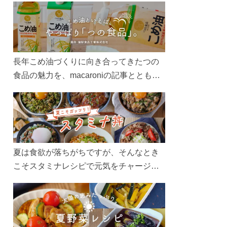
長年こめ油づくりに向き合ってきたつの
食品の魅力を、macaroniの記事とともに
ご紹介します。レシピや活用術はもちろ
ん、製造現場や品質へのこだわりまで。
こめ油をもっと好きになるコンテンツを
ぜひお楽しみください。
夏は食欲が落ちがちですが、そんなとき
こそスタミナレシピで元気をチャージ！
お肉や夏野菜をたっぷり使う丼をガッツ
リ食べて、夏バテを吹き飛ばしましょ
う！