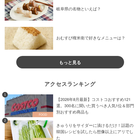
岐阜県の名物といえば？
おむすび権米衛で好きなメニューは？
もっと見る
アクセスランキング
1
【2026年8月最新】コストコおすすめ121
選。300名に聞いた買うべき人気1位＆部門
別おすすめ商品も
2
きゅうりをサイダーに漬けるだけ！話題の
韓国レシピを試したら想像以上にアリでし
た