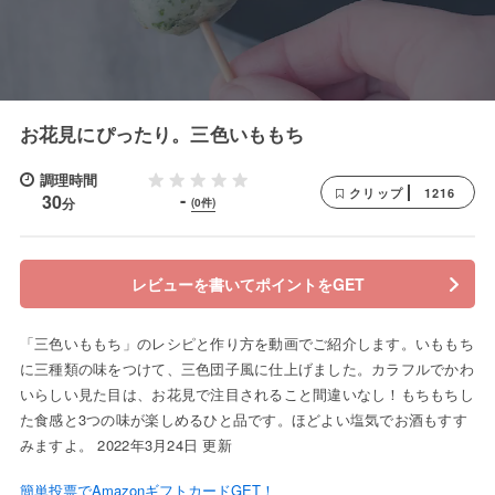
お花見にぴったり。三色いももち
調理時間
1216
クリップ
-
30
分
(0件)
レビューを書いてポイントをGET
「三色いももち」のレシピと作り方を動画でご紹介します。いももち
に三種類の味をつけて、三色団子風に仕上げました。カラフルでかわ
いらしい見た目は、お花見で注目されること間違いなし！もちもちし
た食感と3つの味が楽しめるひと品です。ほどよい塩気でお酒もすす
みますよ。 2022年3月24日 更新
簡単投票でAmazonギフトカードGET！