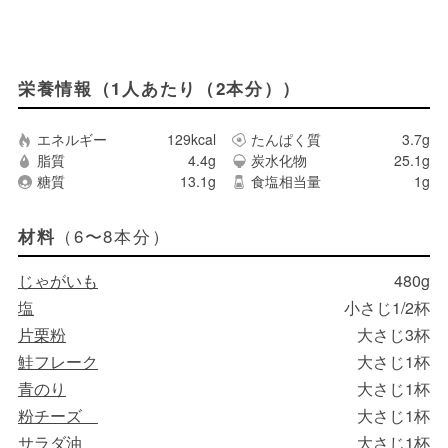
栄養情報（1人あたり（2本分））
エネルギー
129kcal
たんぱく質
3.7g
脂質
4.4g
炭水化物
25.1g
糖質
13.1g
食塩相当量
1g
（6〜8本分）
材料
じゃがいも
480g
塩
小さじ1/2杯
片栗粉
大さじ3杯
鮭フレーク
大さじ1杯
青のり
大さじ1杯
粉チーズ
大さじ1杯
サラダ油
大さじ1杯