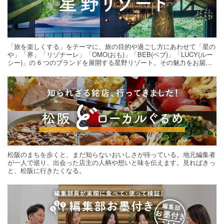
「旅を楽しくする」をテーマに、旅の目的や過ごし方にあわせて「星の
や」「界」「リゾナーレ」「OMO(おも)」「BEB(ベブ)」「LUCY(ルー
シー)」の 6 つのブランドを展開する星野リゾート。その魅力をお届け
する旅の連載。次の旅先探しのヒントにいかがですか？
松阪のまちを歩くと、まだ知らないおいしさが待っている。地元編集者
が一人で巡り、出会った店主の人柄や想いと味を伝えます。見ればきっ
と、松阪に行きたくなる。