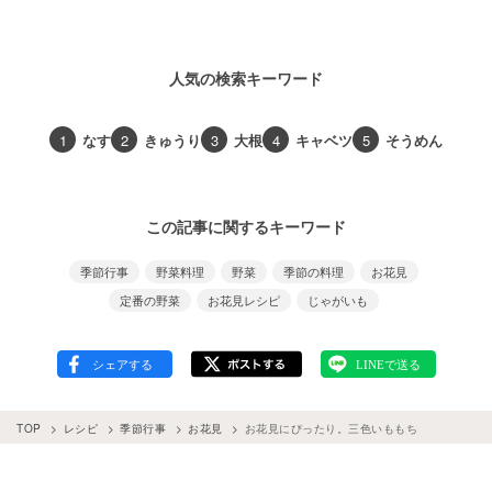
人気の検索キーワード
1
なす
2
きゅうり
3
大根
4
キャベツ
5
そうめん
この記事に関するキーワード
季節行事
野菜料理
野菜
季節の料理
お花見
定番の野菜
お花見レシピ
じゃがいも
TOP
レシピ
季節行事
お花見
お花見にぴったり。三色いももち