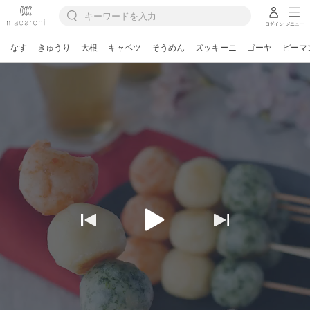
ログイン
メニュー
なす
きゅうり
大根
キャベツ
そうめん
ズッキーニ
ゴーヤ
ピーマ