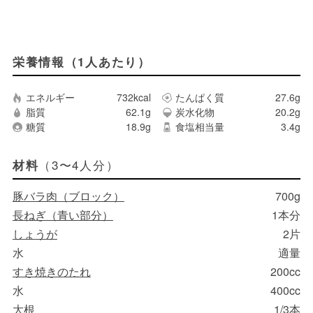
栄養情報（1人あたり）
エネルギー
732kcal
たんぱく質
27.6g
脂質
62.1g
炭水化物
20.2g
糖質
18.9g
食塩相当量
3.4g
（3〜4人分）
材料
豚バラ肉（ブロック）
700g
長ねぎ（青い部分）
1本分
しょうが
2片
水
適量
すき焼きのたれ
200cc
水
400cc
大根
1/3本