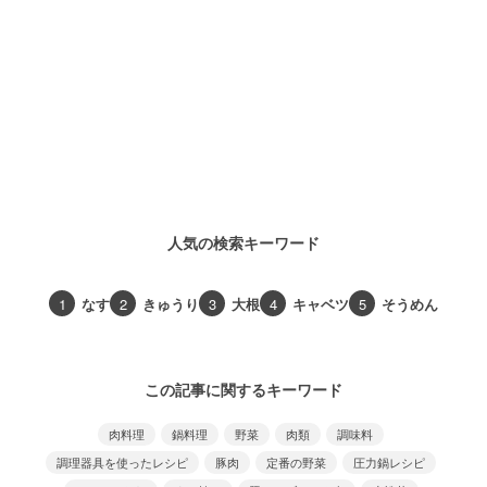
人気の検索キーワード
1
なす
2
きゅうり
3
大根
4
キャベツ
5
そうめん
この記事に関するキーワード
肉料理
鍋料理
野菜
肉類
調味料
調理器具を使ったレシピ
豚肉
定番の野菜
圧力鍋レシピ