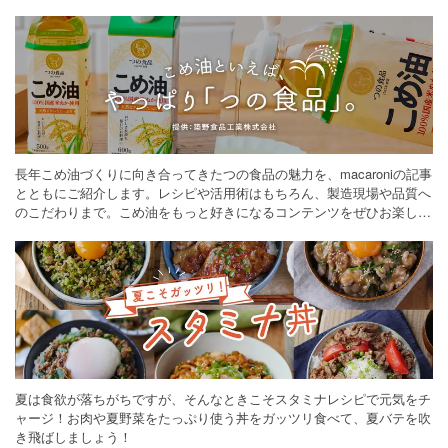
長年こめ油づくりに向き合ってきたつの食品の魅力を、macaroniの記事
とともにご紹介します。レシピや活用術はもちろん、製造現場や品質へ
のこだわりまで。こめ油をもっと好きになるコンテンツをぜひお楽しみ
ください。
夏は食欲が落ちがちですが、そんなときこそスタミナレシピで元気をチ
ャージ！お肉や夏野菜をたっぷり使う丼をガッツリ食べて、夏バテを吹
き飛ばしましょう！