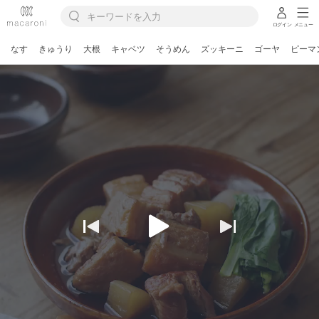
ログイン
メニュー
なす
きゅうり
大根
キャベツ
そうめん
ズッキーニ
ゴーヤ
ピーマ