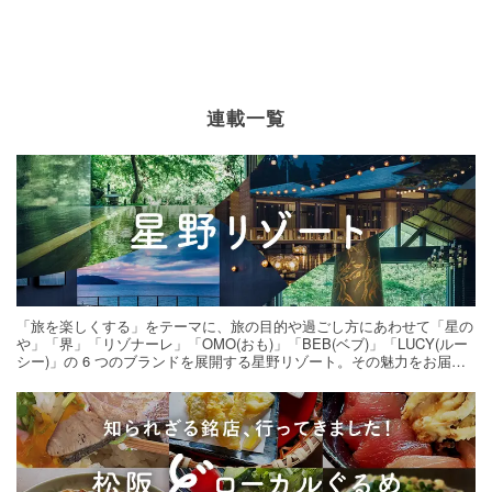
連載一覧
「旅を楽しくする」をテーマに、旅の目的や過ごし方にあわせて「星の
や」「界」「リゾナーレ」「OMO(おも)」「BEB(ベブ)」「LUCY(ルー
シー)」の 6 つのブランドを展開する星野リゾート。その魅力をお届け
する旅の連載。次の旅先探しのヒントにいかがですか？