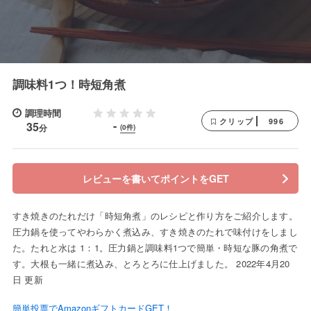
調味料1つ！時短角煮
調理時間
996
クリップ
-
35
分
(0件)
レビューを書いてポイントをGET
すき焼きのたれだけ「時短角煮」のレシピと作り方をご紹介します。
圧力鍋を使ってやわらかく煮込み、すき焼きのたれで味付けをしまし
た。たれと水は 1：1。圧力鍋と調味料1つで簡単・時短な豚の角煮で
す。大根も一緒に煮込み、とろとろに仕上げました。 2022年4月20
日 更新
簡単投票でAmazonギフトカードGET！