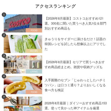
アクセスランキング
1
【2026年8月最新】コストコおすすめ121
選。300名に聞いた買うべき人気1位＆部門
別おすすめ商品も
2
きゅうりをサイダーに漬けるだけ！話題の
韓国レシピを試したら想像以上にアリでし
た
3
【2026年8月最新】セリアで買うべきおす
すめ商品総まとめ。雑貨や収納グッズも
4
入手困難のセブン「じゅわっとしたハチミ
ツパン」は口コミ通り？よりおいしくなる
食べ方も検証
5
2026年8月最新｜ダイソーおすすめ商品153
選。使って良かった神アイテムを厳選