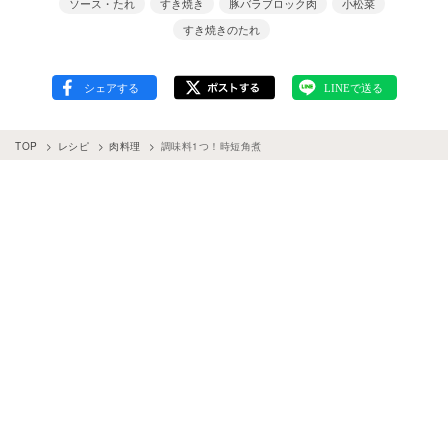
ソース・たれ
すき焼き
豚バラブロック肉
小松菜
すき焼きのたれ
TOP
レシピ
肉料理
調味料1つ！時短角煮