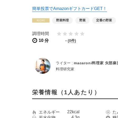
簡単投票でAmazonギフトカードGET！
野菜料理
野菜
定番の野菜
調理時間
10 分
-
(0件)
ライター :
macaroni料理家 矢部
料理研究家
栄養情報（1人あたり）
22kcal
エネルギー
た
4.3g
炭水化物
糖