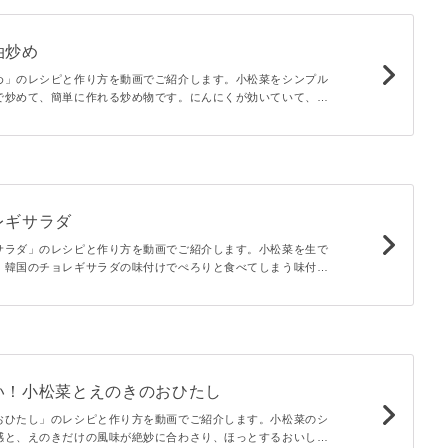
油炒め
め」のレシピと作り方を動画でご紹介します。小松菜をシンプル
で炒めて、簡単に作れる炒め物です。にんにくが効いていて、ご
もぴったりですよ♪
レギサラダ
サラダ」のレシピと作り方を動画でご紹介します。小松菜を生で
。韓国のチョレギサラダの味付けでぺろりと食べてしまう味付け
しいレパートリーにしてみてくださいね。
い！小松菜とえのきのおひたし
おひたし」のレシピと作り方を動画でご紹介します。小松菜のシ
感と、えのきだけの風味が絶妙に合わさり、ほっとするおいしさ