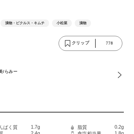
漬物・ピクルス・キムチ
小松菜
漬物
クリップ
778
麻美/らみー
1.7g
0.2g
んぱく質
脂質
2.4g
1.8g
質
食塩相当量