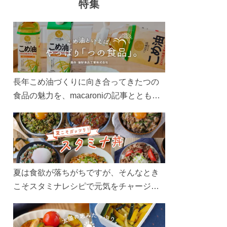
特集
長年こめ油づくりに向き合ってきたつの
食品の魅力を、macaroniの記事とともに
ご紹介します。レシピや活用術はもちろ
ん、製造現場や品質へのこだわりまで。
こめ油をもっと好きになるコンテンツを
ぜひお楽しみください。
夏は食欲が落ちがちですが、そんなとき
こそスタミナレシピで元気をチャージ！
お肉や夏野菜をたっぷり使う丼をガッツ
リ食べて、夏バテを吹き飛ばしましょ