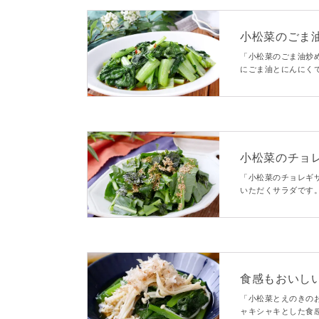
小松菜のごま
「小松菜のごま油炒
にごま油とにんにく
はんにもおつまみに
小松菜のチョ
「小松菜のチョレギ
いただくサラダです
ですよ。サラダの新
食感もおいし
「小松菜とえのきの
ャキシャキとした食