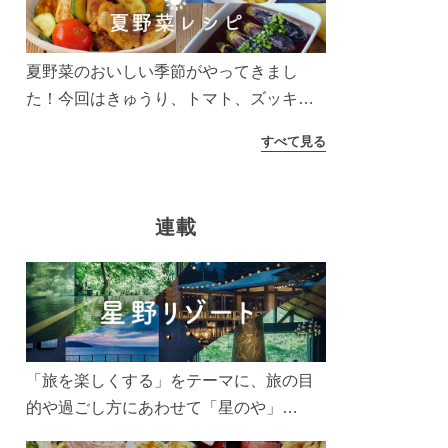
う！
夏野菜のおいしい季節がやってきまし
た！今回はきゅうり、トマト、ズッキー
ニなどを使ったレシピをご紹介します。
すべて見る
太陽の光をたっぷりあびた夏野菜は栄養
もたっぷり。美味しく食べてパワーチャ
ージしましょう♪
連載
「旅を楽しくする」をテーマに、旅の目
的や過ごし方にあわせて「星のや」
「界」「リゾナーレ」「OMO(おも)」「B