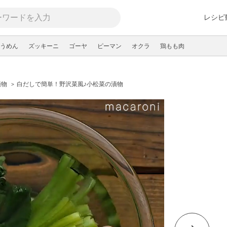
レシピ
うめん
ズッキーニ
ゴーヤ
ピーマン
オクラ
鶏もも肉
漬物
白だしで簡単！野沢菜風♪小松菜の漬物