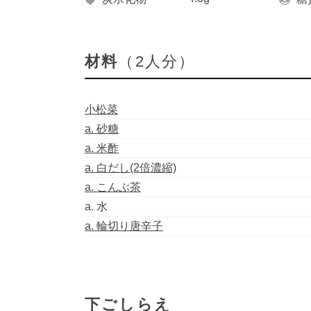
材料
（2人分）
小松菜
a. 砂糖
a. 米酢
a. 白だし(2倍濃縮)
a. こんぶ茶
a. 水
a. 輪切り唐辛子
下ごしらえ