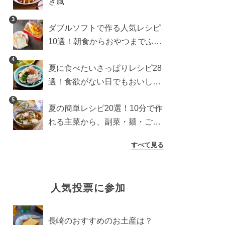
き風
3
ダブルソフトで作る人気レシピ
10選！朝食からおやつまでふん
わり食パンを楽しむアレンジ
4
夏に食べたいさっぱりレシピ28
選！食欲がない日でもおいしい
簡単おかず・麺・ごはん
5
夏の簡単レシピ20選！10分で作
れる主菜から、副菜・麺・ごは
んまで一気に紹介
すべて見る
人気投票に参加
長崎のおすすめのお土産は？