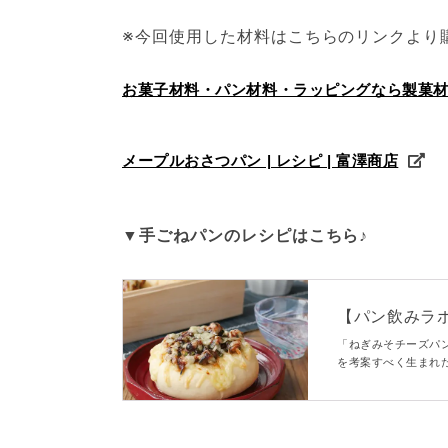
※今回使用した材料はこちらのリンクより
お菓子材料・パン材料・ラッピングなら製菓
メープルおさつパン | レシピ | 富澤商店
▼手ごねパンのレシピはこちら♪
【パン飲みラ
「ねぎみそチーズパ
を考案すべく生まれ
に、くるみ入りのね
♪