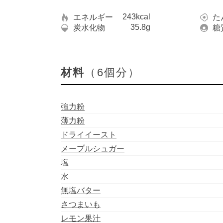
243kcal
エネルギー
た
35.8g
炭水化物
糖
材料
（6個分）
強力粉
薄力粉
ドライイースト
メープルシュガー
塩
水
無塩バター
さつまいも
レモン果汁