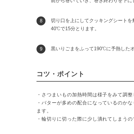
前から巻いていき、巻き終わりを下に
切り口を上にしてクッキングシートを
8
40℃で15分とります。
黒いりごまをふって190℃に予熱した
9
コツ・ポイント
・さつまいもの加熱時間は様子をみて調整
・バターが多めの配合になっているのかな
ます。

・輪切りに切った際に少し潰れてしまうの