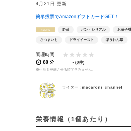
4月21日 更新
簡単投票でAmazonギフトカードGET！
野菜
パン・シリアル
お菓子
さつまいも
ドライイースト
ほうれん草
調理時間
80 分
-
(0件)
※生地を発酵させる時間含みません。
ライター :
macaroni_channel
栄養情報（1個あたり）