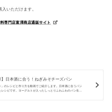
購入いただけます。
材料専門店富澤商店通販サイト
ボ】日本酒に合う！ねぎみそチーズパン
ン」のレシピと作り方を動画でご紹介します。日本酒に合うパン
たレシピです。ヨーグルトが入ったしっとりふわふわのパン生地
ぎみそをのせて焼きました。濃い味の味付けでお酒が進みますよ