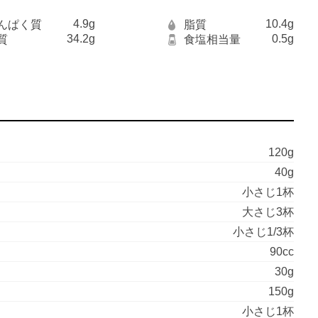
4.9g
10.4g
んぱく質
脂質
34.2g
0.5g
質
食塩相当量
120g
40g
小さじ1杯
大さじ3杯
小さじ1/3杯
90cc
30g
150g
小さじ1杯