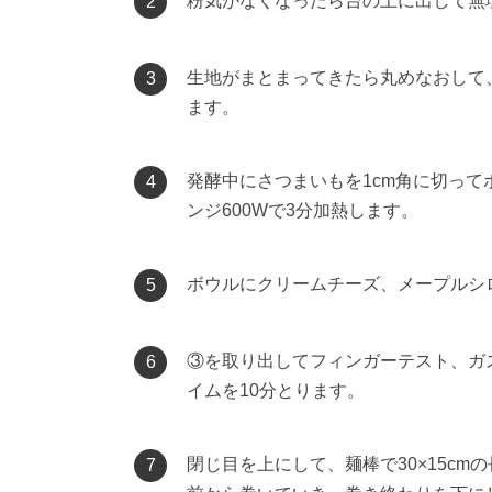
粉気がなくなったら台の上に出して無
2
生地がまとまってきたら丸めなおして、
3
ます。
発酵中にさつまいもを1cm角に切っ
4
ンジ600Wで3分加熱します。
ボウルにクリームチーズ、メープルシ
5
③を取り出してフィンガーテスト、ガ
6
イムを10分とります。
閉じ目を上にして、麺棒で30×15c
7