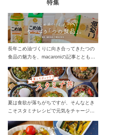
特集
長年こめ油づくりに向き合ってきたつの
食品の魅力を、macaroniの記事とともに
ご紹介します。レシピや活用術はもちろ
ん、製造現場や品質へのこだわりまで。
こめ油をもっと好きになるコンテンツを
ぜひお楽しみください。
夏は食欲が落ちがちですが、そんなとき
こそスタミナレシピで元気をチャージ！
お肉や夏野菜をたっぷり使う丼をガッツ
リ食べて、夏バテを吹き飛ばしましょ