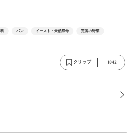
材料
パン
イースト・天然酵母
定番の野菜
クリップ
1042