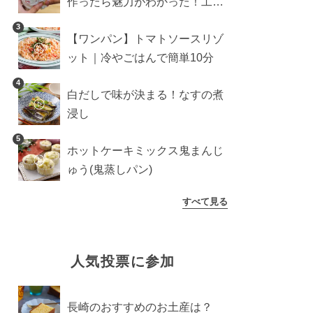
作ったら魅力がわかった！工程
10分の作り方
3
【ワンパン】トマトソースリゾ
ット｜冷やごはんで簡単10分
4
白だしで味が決まる！なすの煮
浸し
5
ホットケーキミックス鬼まんじ
ゅう(鬼蒸しパン)
すべて見る
人気投票に参加
長崎のおすすめのお土産は？