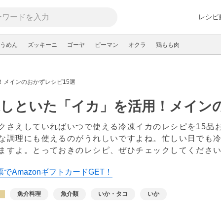
レシピ
うめん
ズッキーニ
ゴーヤ
ピーマン
オクラ
鶏もも肉
！メインのおかずレシピ15選
しといた「イカ」を活用！メインの
クさえしていればいつで使える冷凍イカのレシピを15品
な調理にも使えるのがうれしいですよね。忙しい日でも
ますよ。とっておきのレシピ、ぜひチェックしてくださ
でAmazonギフトカードGET！
魚介料理
魚介類
いか・タコ
いか