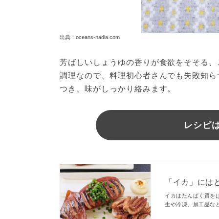
出典：oceans-nadia.com
芳ばしいしょうゆの香りが食欲をそそる、
調理なので、料理初心者さんでも失敗知ら
つき、味がしっかり絡みます。
レシピは
「イカ」には
説
イカはたんぱく質を
生や冷凍、加工品な
作用と、イカを食べ