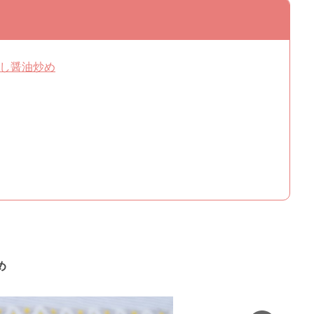
だし醤油炒め
め