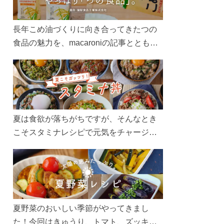
長年こめ油づくりに向き合ってきたつの
食品の魅力を、macaroniの記事とともに
ご紹介します。レシピや活用術はもちろ
ん、製造現場や品質へのこだわりまで。
こめ油をもっと好きになるコンテンツを
ぜひお楽しみください。
夏は食欲が落ちがちですが、そんなとき
こそスタミナレシピで元気をチャージ！
お肉や夏野菜をたっぷり使う丼をガッツ
リ食べて、夏バテを吹き飛ばしましょ
う！
夏野菜のおいしい季節がやってきまし
た！今回はきゅうり、トマト、ズッキー