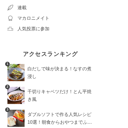
連載
マカロニメイト
人気投票に参加
アクセスランキング
1
白だしで味が決まる！なすの煮
浸し
2
千切りキャベツだけ！とん平焼
き風
3
ダブルソフトで作る人気レシピ
10選！朝食からおやつまでふん