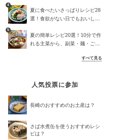
わり食パンを楽しむアレンジ
4
夏に食べたいさっぱりレシピ28
選！食欲がない日でもおいしい
簡単おかず・麺・ごはん
5
夏の簡単レシピ20選！10分で作
れる主菜から、副菜・麺・ごは
んまで一気に紹介
すべて見る
人気投票に参加
長崎のおすすめのお土産は？
さば水煮缶を使うおすすめレシ
ピは？