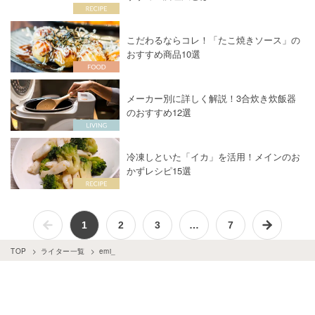
こだわるならコレ！「たこ焼きソース」の
おすすめ商品10選
メーカー別に詳しく解説！3合炊き炊飯器
のおすすめ12選
冷凍しといた「イカ」を活用！メインのお
かずレシピ15選
1
2
3
…
7
TOP
ライター一覧
emi_