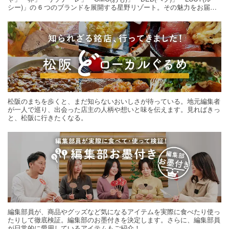
シー)」の 6 つのブランドを展開する星野リゾート。その魅力をお届け
する旅の連載。次の旅先探しのヒントにいかがですか？
松阪のまちを歩くと、まだ知らないおいしさが待っている。地元編集者
が一人で巡り、出会った店主の人柄や想いと味を伝えます。見ればきっ
と、松阪に行きたくなる。
編集部員が、商品やグッズなど気になるアイテムを実際に食べたり使っ
たりして徹底検証。編集部のお墨付きを決定します。さらに、編集部員
が日常的に愛用しているアイテムもご紹介！