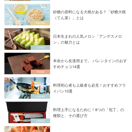
砂糖の原料になる大根がある？「砂糖大根
（てん菜）」とは
日本生まれの人気メロン「アンデスメロ
ン」の魅力とは
本命から友達用まで。 バレンタインのおす
すめチョコ14選
料理初心者も上級者も必見！おすすめフラ
イパン10選
料理上手になるために！8つの「包丁」の
種類と、その選び方