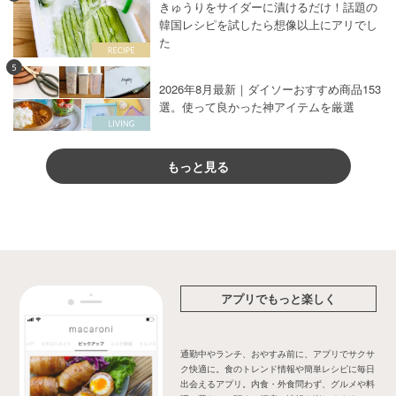
きゅうりをサイダーに漬けるだけ！話題の
韓国レシピを試したら想像以上にアリでし
た
5
2026年8月最新｜ダイソーおすすめ商品153
選。使って良かった神アイテムを厳選
もっと見る
アプリでもっと楽しく
通勤中やランチ、おやすみ前に、アプリでサクサ
ク快適に。食のトレンド情報や簡単レシピに毎日
出会えるアプリ。内食・外食問わず、グルメや料