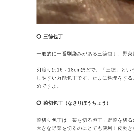
三徳包丁
一般的に一番馴染みがある三徳包丁。野菜
刃渡りは16～18cmほどで、「三徳」と
しやすい万能包丁です。たまに料理をする
めですよ。
菜切包丁（なきりぼうちょう）
菜切り包丁は「菜を切る包丁」野菜を切る
大きな野菜を切るのにとても便利！皮剥き