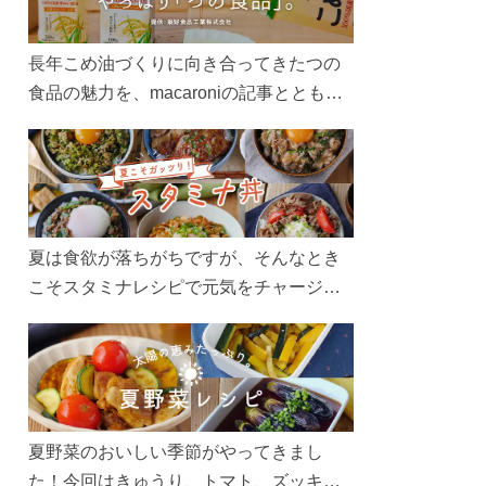
長年こめ油づくりに向き合ってきたつの
食品の魅力を、macaroniの記事とともに
ご紹介します。レシピや活用術はもちろ
ん、製造現場や品質へのこだわりまで。
こめ油をもっと好きになるコンテンツを
ぜひお楽しみください。
夏は食欲が落ちがちですが、そんなとき
こそスタミナレシピで元気をチャージ！
お肉や夏野菜をたっぷり使う丼をガッツ
リ食べて、夏バテを吹き飛ばしましょ
う！
夏野菜のおいしい季節がやってきまし
た！今回はきゅうり、トマト、ズッキー