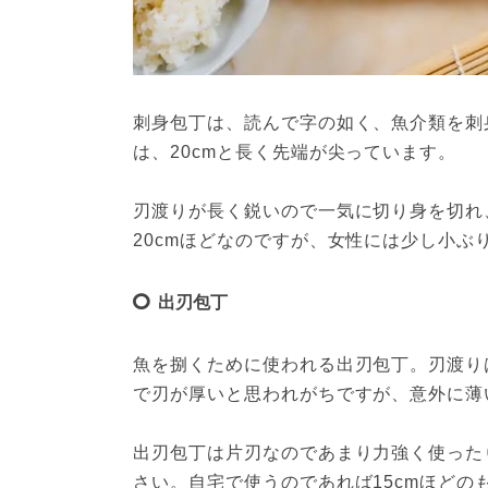
刺身包丁は、読んで字の如く、魚介類を刺
は、20cmと長く先端が尖っています。

刃渡りが長く鋭いので一気に切り身を切れ
20cmほどなのですが、女性には少し小ぶ
出刃包丁
魚を捌くために使われる出刃包丁。刃渡りは
で刃が厚いと思われがちですが、意外に薄
出刃包丁は片刃なのであまり力強く使った
さい。自宅で使うのであれば15cmほどの