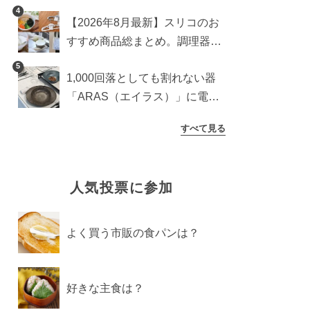
食器からインテリアまで
4
【2026年8月最新】スリコのお
すすめ商品総まとめ。調理器具
から生活雑貨まで
5
1,000回落としても割れない器
「ARAS（エイラス）」に電子
レンジ対応の新シリーズ。まる
すべて見る
で陶器のような質感
人気投票に参加
よく買う市販の食パンは？
好きな主食は？