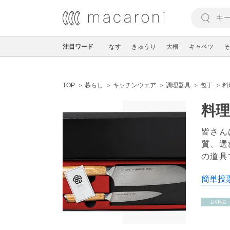
注目ワード
なす
きゅうり
大根
キャベツ
そ
TOP
暮らし
キッチンウェア
調理器具
包丁
料
料
皆さん
質、選
の道具
簡単投票