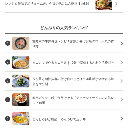
レンジ＆缶詰でボリューム丼。今日の晩ごはん献立【vol.16】
どんぶりの人気ランキング
吉野家の牛丼再現レシピ！家族が喜ぶお店の味・人気の作
1
り方
カニカマで作るカニ玉丼｜10分で完成するふわとろ絶品丼
2
うな重と相性抜群の付け合わせとは？満足感が倍増する献
3
立を大公開
簡単ガッツリ飯！食欲そそる「チャーシュー丼」の人気レ
4
シピ10選
とろとろ卵が絶品！めんつゆで玉子丼
5