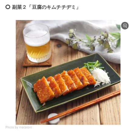
副菜２「豆腐のキムチチヂミ」
Photo by macaroni