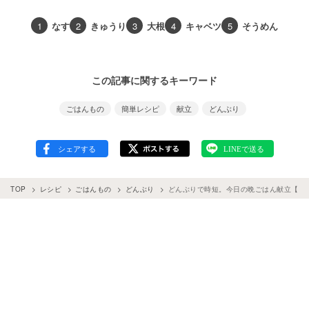
1
なす
2
きゅうり
3
大根
4
キャベツ
5
そうめん
この記事に関するキーワード
ごはんもの
簡単レシピ
献立
どんぶり
TOP
レシピ
ごはんもの
どんぶり
どんぶりで時短。今日の晩ごはん献立【Vol.