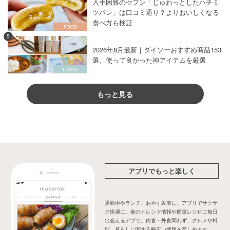
入手困難のセブン「じゅわっとしたハチミ
ツパン」は口コミ通り？よりおいしくなる
食べ方も検証
5
2026年8月最新｜ダイソーおすすめ商品153
選。使って良かった神アイテムを厳選
もっと見る
アプリでもっと楽しく
通勤中やランチ、おやすみ前に、アプリでサクサ
ク快適に。食のトレンド情報や簡単レシピに毎日
出会えるアプリ。内食・外食問わず、グルメや料
理、暮らしに関する幅広い情報を楽しめます。