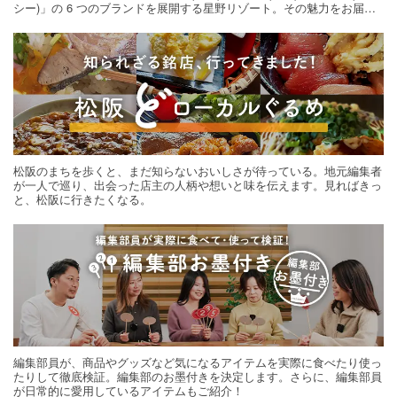
シー)」の 6 つのブランドを展開する星野リゾート。その魅力をお届け
する旅の連載。次の旅先探しのヒントにいかがですか？
松阪のまちを歩くと、まだ知らないおいしさが待っている。地元編集者
が一人で巡り、出会った店主の人柄や想いと味を伝えます。見ればきっ
と、松阪に行きたくなる。
編集部員が、商品やグッズなど気になるアイテムを実際に食べたり使っ
たりして徹底検証。編集部のお墨付きを決定します。さらに、編集部員
が日常的に愛用しているアイテムもご紹介！