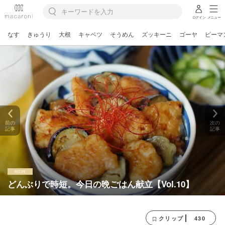
ログイン
メニュー
なす
きゅうり
大根
キャベツ
そうめん
ズッキーニ
ゴーヤ
ピーマ
前の
次の
記事
記事
どんぶりで時短。今日の晩ごはん献立【Vol.10】
430
クリップ