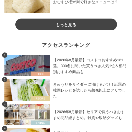
おむすび権米衛で好きなメニューは？
もっと見る
アクセスランキング
1
【2026年8月最新】コストコおすすめ121
選。300名に聞いた買うべき人気1位＆部門
別おすすめ商品も
2
きゅうりをサイダーに漬けるだけ！話題の
韓国レシピを試したら想像以上にアリでし
た
3
【2026年8月最新】セリアで買うべきおす
すめ商品総まとめ。雑貨や収納グッズも
4