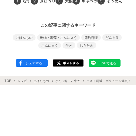
1
なす
2
きゅうり
3
大根
4
キャベツ
5
そうめん
この記事に関するキーワード
ごはんもの
乾物・海藻・こんにゃく
節約料理
どんぶり
こんにゃく
牛丼
しらたき
TOP
レシピ
ごはんもの
どんぶり
牛丼
コスト削減、ボリューム満点！し