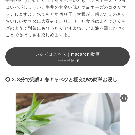
はいかがしょうか。牛丼の甘辛い味とマヨネーズのコクがマ
ッチしますよ。水でもどす切り干し大根が、歯ごたえのある
おいしいサラダに大変身！こりこりした食感はまるできくら
げのようで副菜にもぴったりですよね。ごま油を回しかける
ことで香ばしさも楽しめますよ。
レシピはこちら｜macaroni動画
macaro-ni.jp
3. 3分で完成♪ 春キャベツと桜えびの簡単お浸し