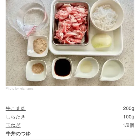
Photo by leiamama
牛こま肉
200g
しらたき
100g
玉ねぎ
1/2個
牛丼のつゆ