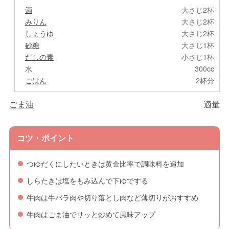
酒
大さじ2杯
みりん
大さじ2杯
しょうゆ
大さじ2杯
砂糖
大さじ1杯
だしの素
小さじ1杯
水
300cc
ごはん
2杯分
ごま油
適量
コツ・ポイント
つゆだくにしたいときは黄金比率で調味料を追加
しらたきは塩をもみ込んで下ゆでする
牛肉は牛バラ肉や切り落とし肉など薄切りがおすすめ
牛肉はごま油でサッと炒めて風味アップ