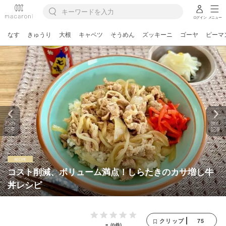
ログイン
メニュー
なす
きゅうり
大根
キャベツ
そうめん
ズッキーニ
ゴーヤ
ピーマ
前の
次の
記事
記事
コスト削減、ボリューム満点！しらたきのカサ増し牛
丼レシピ
75
クリップ
-
(0件)