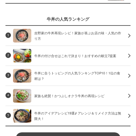
牛丼の人気ランキング
吉野家の牛丼再現レシピ！家族が喜ぶお店の味・人気の作
1
り方
牛丼の付け合せはこれで決まり！おすすめの献立7提案
2
牛丼に合うトッピングの人気ランキングTOP10！1位の食
3
材は？
家族も絶賛！かつぶしオクラ牛丼の再現レシピ
4
牛丼のアイデアレシピ19選♪ アレンジ＆リメイク方法は無
5
限大！