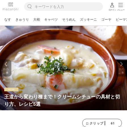
ログイン
メニュー
なす
きゅうり
大根
キャベツ
そうめん
ズッキーニ
ゴーヤ
ピーマ
前の
次の
記事
記事
王道から変わり種まで！クリームシチューの具材と切
り方、レシピ5選
61
クリップ