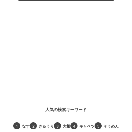
人気の検索キーワード
1
なす
2
きゅうり
3
大根
4
キャベツ
5
そうめん