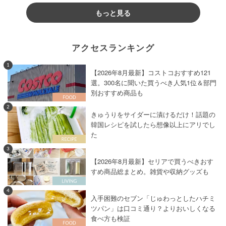
もっと見る
アクセスランキング
1
【2026年8月最新】コストコおすすめ121
選。300名に聞いた買うべき人気1位＆部門
別おすすめ商品も
2
きゅうりをサイダーに漬けるだけ！話題の
韓国レシピを試したら想像以上にアリでし
た
3
【2026年8月最新】セリアで買うべきおす
すめ商品総まとめ。雑貨や収納グッズも
4
入手困難のセブン「じゅわっとしたハチミ
ツパン」は口コミ通り？よりおいしくなる
食べ方も検証