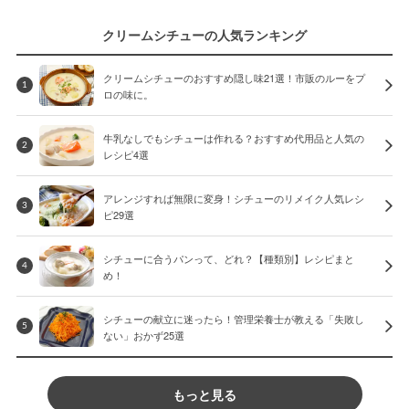
クリームシチューの人気ランキング
クリームシチューのおすすめ隠し味21選！市販のルーをプ
1
ロの味に。
牛乳なしでもシチューは作れる？おすすめ代用品と人気の
2
レシピ4選
アレンジすれば無限に変身！シチューのリメイク人気レシ
3
ピ29選
シチューに合うパンって、どれ？【種類別】レシピまと
4
め！
シチューの献立に迷ったら！管理栄養士が教える「失敗し
5
ない」おかず25選
もっと見る