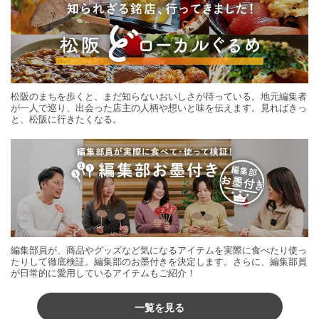
松阪のまちを歩くと、まだ知らないおいしさが待っている。地元編集者
が一人で巡り、出会った店主の人柄や想いと味を伝えます。見ればきっ
と、松阪に行きたくなる。
編集部員が、商品やグッズなど気になるアイテムを実際に食べたり使っ
たりして徹底検証。編集部のお墨付きを決定します。さらに、編集部員
が日常的に愛用しているアイテムもご紹介！
一覧を見る