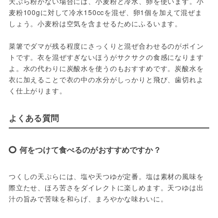
天ぷら粉がない場合には、小麦粉と冷水、卵を使います。小
麦粉100gに対して冷水150ccを混ぜ、卵1個を加えて混ぜま
しょう。小麦粉は空気を含ませるためにふるいます。
菜箸でダマが残る程度にさっくりと混ぜ合わせるのがポイン
トです。衣を混ぜすぎないほうがサクサクの食感になります
よ。水の代わりに炭酸水を使うのもおすすめです。炭酸水を
衣に加えることで衣の中の水分がしっかりと飛び、歯切れよ
く仕上がります。
よくある質問
何をつけて食べるのがおすすめですか？
つくしの天ぷらには、塩や天つゆが定番。塩は素材の風味を
際立たせ、ほろ苦さをダイレクトに楽しめます。天つゆは出
汁の旨みで苦味を和らげ、まろやかな味わいに。