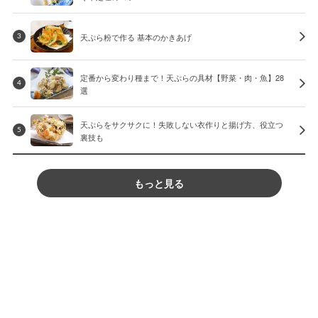
天ぷら粉で作る 基本のかきあげ
3
定番から変わり種まで！天ぷらの具材【野菜・肉・魚】28
4
選
天ぷらをサクサクに！失敗しない衣作りと揚げ方、役立つ
5
裏技も
もっと見る