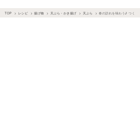
TOP
レシピ
揚げ物
天ぷら・かき揚げ
天ぷら
春の訪れを味わう♪ つく