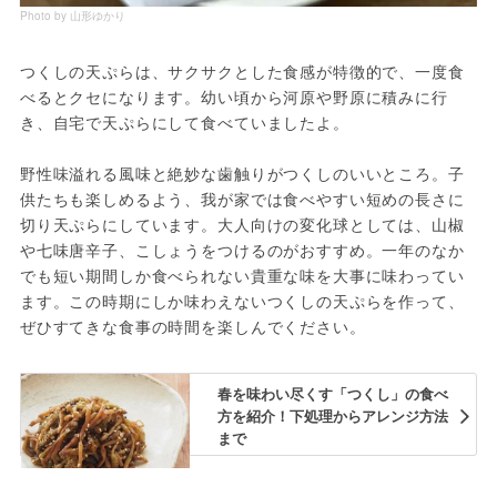
Photo by 山形ゆかり
つくしの天ぷらは、サクサクとした食感が特徴的で、一度食
べるとクセになります。幼い頃から河原や野原に積みに行
き、自宅で天ぷらにして食べていましたよ。
野性味溢れる風味と絶妙な歯触りがつくしのいいところ。子
供たちも楽しめるよう、我が家では食べやすい短めの長さに
切り天ぷらにしています。大人向けの変化球としては、山椒
や七味唐辛子、こしょうをつけるのがおすすめ。一年のなか
でも短い期間しか食べられない貴重な味を大事に味わってい
ます。この時期にしか味わえないつくしの天ぷらを作って、
ぜひすてきな食事の時間を楽しんでください。
春を味わい尽くす「つくし」の食べ
方を紹介！下処理からアレンジ方法
まで