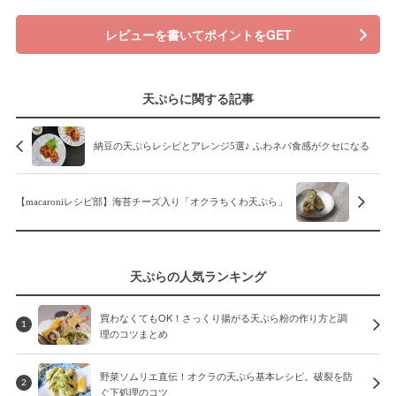
レビューを書いてポイントをGET
天ぷらに関する記事
納豆の天ぷらレシピとアレンジ5選♪ ふわネバ食感がクセになる
【macaroniレシピ部】海苔チーズ入り「オクラちくわ天ぷら」
天ぷらの人気ランキング
買わなくてもOK！さっくり揚がる天ぷら粉の作り方と調
1
理のコツまとめ
野菜ソムリエ直伝！オクラの天ぷら基本レシピ。破裂を防
2
ぐ下処理のコツ