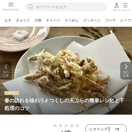
ログイン
メニュー
なす
きゅうり
大根
キャベツ
そうめん
ズッキーニ
ゴーヤ
ピーマ
前の
次の
記事
記事
春の訪れを味わう♪ つくしの天ぷらの簡単レシピと下
処理のコツ
18
クリップ
-
(0件)