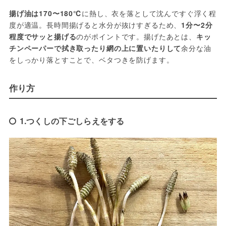
揚げ油は170〜180℃
に熱し、衣を落として沈んですぐ浮く程
度が適温。長時間揚げると水分が抜けすぎるため、
1分〜2分
程度でサッと揚げる
のがポイントです。揚げたあとは、
キッ
チンペーパーで拭き取ったり網の上に置いたりして
余分な油
をしっかり落とすことで、ベタつきを防げます。
作り方
1.つくしの下ごしらえをする