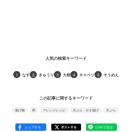
人気の検索キーワード
1
なす
2
きゅうり
3
大根
4
キャベツ
5
そうめん
この記事に関するキーワード
揚げ物
卵
アレンジレシピ
天ぷら・かき揚げ
天ぷら